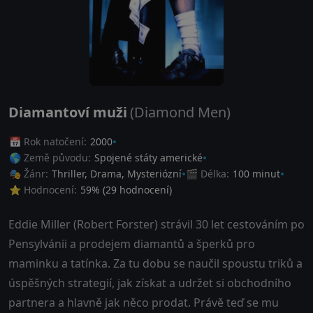
Diamantoví muži
(Diamond Men)
📅 Rok natočení:
2000
🌎 Země původu:
Spojené státy americké
🎭 Žánr:
Thriller
,
Drama
,
Mysteriózní
🎬 Délka:
100 minut
⭐ Hodnocení:
59
% (
29
hodnocení)
Eddie Miller (Robert Forster) strávil 30 let cestováním po
Pensylvánii a prodejem diamantů a šperků pro
maminku a tatínka. Za tu dobu se naučil spoustu triků a
úspěšných strategií, jak získat a udržet si obchodního
partnera a hlavně jak něco prodat. Právě teď se mu