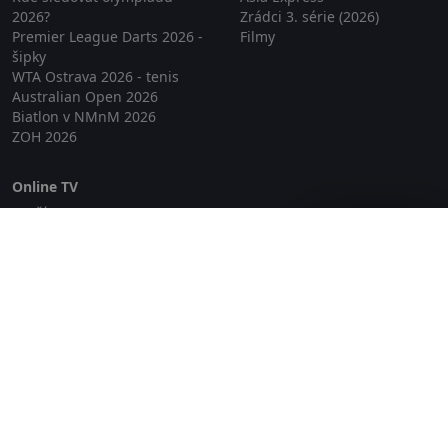
2026?
Zrádci 3. série (2026)
Premier League Darts 2026 -
Filmy
šipky
WTA Ostrava 2026 - tenis
Australian Open 2026
Biatlon v NMnM 2026
ZOH 2026
Online TV
Lepší.TV
Zavřít reklamu
SledovaniTV
Skylink Live TV
Telly
NejPřipojení TV
Poda
Sportovní přenosy
GDPR
Zásady cookies
Redakce
O projektu Zkouknout.cz
Obchodní podmínky
Etický kodex
Kontakt
Copyright © 2026 zkouknout.cz