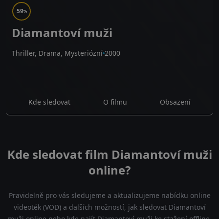
59
%
Diamantoví muži
Thriller, Drama, Mysteriózní
2000
Kde sledovat
O filmu
Obsazení
Kde sledovat film Diamantoví muži
online?
Pravidelně pro vás sledujeme a aktualizujeme nabídku online
videoték (VOD) a dalších možností, jak sledovat Diamantoví
muži online nebo kde najít Diamantoví muži ke stažení offline.