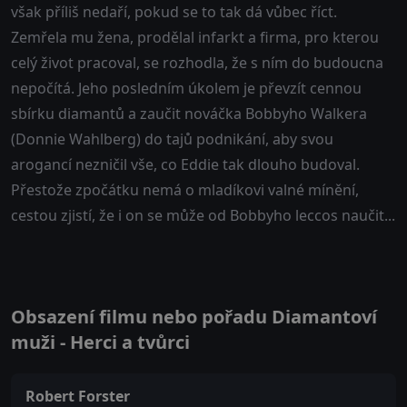
však příliš nedaří, pokud se to tak dá vůbec říct.
Zemřela mu žena, prodělal infarkt a firma, pro kterou
celý život pracoval, se rozhodla, že s ním do budoucna
nepočítá. Jeho posledním úkolem je převzít cennou
sbírku diamantů a zaučit nováčka Bobbyho Walkera
(Donnie Wahlberg) do tajů podnikání, aby svou
arogancí nezničil vše, co Eddie tak dlouho budoval.
Přestože zpočátku nemá o mladíkovi valné mínění,
cestou zjistí, že i on se může od Bobbyho leccos naučit...
Obsazení filmu nebo pořadu Diamantoví
muži - Herci a tvůrci
Robert Forster