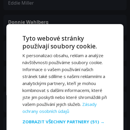
Eddie Miller
Donnie Wahlberg
Bobby Walker
Tyto webové stránky
používají soubory cookie.
Bess Armstrong
Katie Harnish
K personalizaci obsahu, reklam a analýze
návštěvnosti používáme soubory cookie.
Informace o vašem používání našich
Jasmine Guy
stránek také sdílíme s našimi reklamními a
Tina
analytickými partnery, kteří je mohou
kombinovat s dalšími informacemi, které
jste jim poskytli nebo které shromáždili při
KaDee Strickland
vašem používání jejich služeb.
Zásady
Monica
ochrany osobních údajů
ZOBRAZIT VŠECHNY PARTNERY
(51) →
Kristin Minter