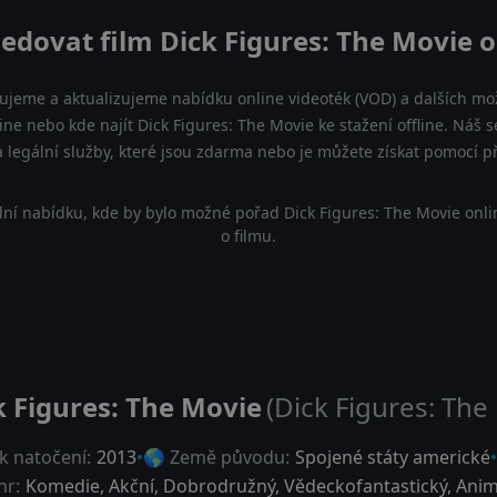
ledovat film Dick Figures: The Movie o
ujeme a aktualizujeme nabídku online videoték (VOD) a dalších mož
ine nebo kde najít Dick Figures: The Movie ke stažení offline. Ná
 a legální služby, které jsou zdarma nebo je můžete získat pomocí 
lní nabídku, kde by bylo možné pořad Dick Figures: The Movie onli
o filmu.
k Figures: The Movie
(Dick Figures: The
k natočení:
2013
🌎 Země původu:
Spojené státy americké
nr:
Komedie
,
Akční
,
Dobrodružný
,
Vědeckofantastický
,
Anim