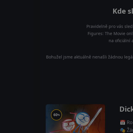
Kde s
Pravidelně pro vás sled
Figures: The Movie onl
na oficiální
Bohužel jsme aktuálně nenašli žádnou legá
Dic
60
%
📅 Ro
🎭 Žá