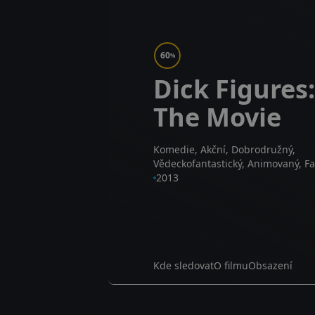
60
%
Dick Figures:
The Movie
Komedie, Akční, Dobrodružný,
Vědeckofantastický, Animovaný, F
2013
Kde sledovat
O filmu
Obsazení