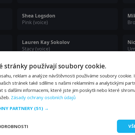
Shea Logsdon
Mi
Pink (voice)
Bro
Lauren Kay Sokolov
Ni
Stacy (voice)
Umb
 stránky používají soubory cookie.
Brock Gallagher
Jo
Bully / Dock Worker #2 (voice)
Ghe
bsahu, reklam a analýze návštěvnosti používáme soubory cookie. 
šich stránek také sdílíme s našimi reklamními a analytickými partn
s dalšími informacemi, které jste jim poskytli nebo které shromá
Rob DenBleyker
As
lužeb.
Zásady ochrany osobních údajů
Guard #2 (voice)
Glo
CHNY PARTNERY
(51) →
Brendan Haines
Th
ODROBNOSTI
VŠ
nja
Steve / TNT Boat Freeman / Dead Ninja
Fre
(voice)