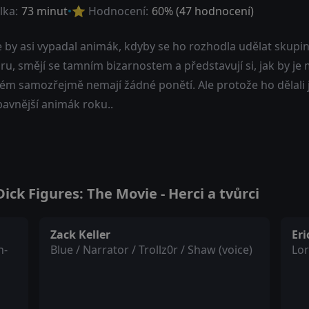
lka:
73 minut
⭐ Hodnocení:
60
% (
47
hodnocení)
 by asi vypadal animák, kdyby se ho rozhodla udělat skupink
u, smějí se tamním bizarnostem a představují si, jak by je
rém samozřejmě nemají žádné ponětí. Ale protože ho dělali j
bavnější animák roku..
ck Figures: The Movie - Herci a tvůrci
Zack Keller
Er
n-
Blue / Narrator / Trollz0r / Shaw (voice)
Lor