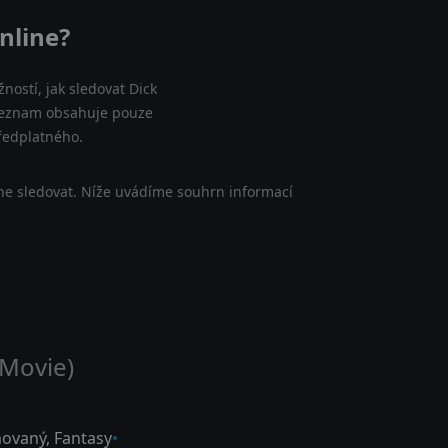
nline?
ností, jak sledovat Dick
š seznam obsahuje pouze
předplatného.
ne sledovat. Níže uvádíme souhrn informací
 Movie)
ovaný
,
Fantasy