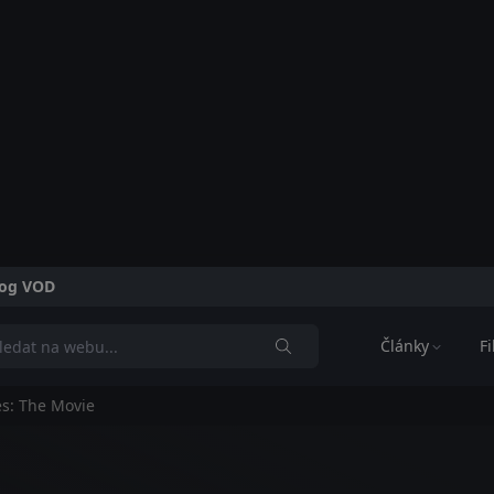
alog VOD
Články
F
es: The Movie