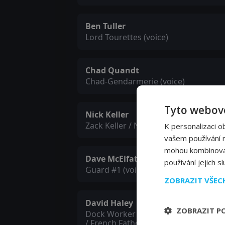
Ben Tuller
Lord Tourettes (voice)
Chad Quandt
Chad-Gendarmerie (voice)
Tyto webové
Nick Keller
Zack Keller / Nikos (voice)
K personalizaci o
vašem používání na
mohou kombinovat 
Dave McElfatrick
používání jejich s
Guard #1 (voice)
ZOBRAZIT VŠE
David Haley
ZOBRAZIT P
Dock Worker #1 / Cumulonimbus Ni
/ French Father (voice)