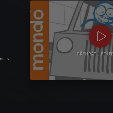
PŘEHRÁT UPOUT
antasy