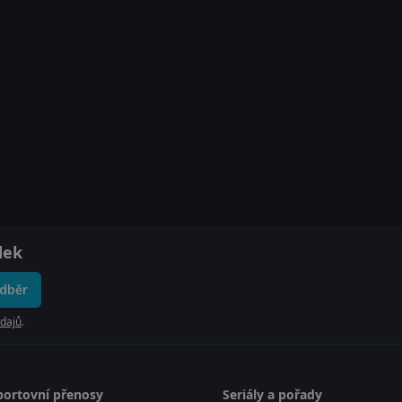
dek
odběr
dajů
.
portovní přenosy
Seriály a pořady