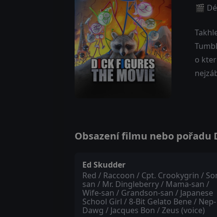
🎬 Dé
Takhle
Tumblr
o kte
nejzá
Obsazení filmu nebo pořadu Di
Ed Skudder
Red / Raccoon / Cpt. Crookygrin / So
san / Mr. Dingleberry / Mama-san /
Wife-san / Grandson-san / Japanese
School Girl / 8-Bit Gelato Bene / Nep-
Dawg / Jacques Bon / Zeus (voice)