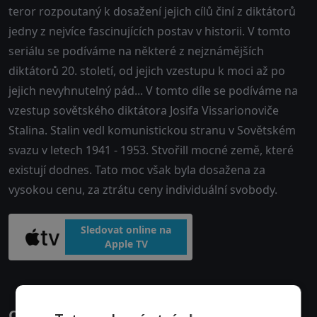
teror rozpoutaný k dosažení jejich cílů činí z diktátorů
jedny z nejvíce fascinujících postav v historii. V tomto
seriálu se podíváme na některé z nejznámějších
diktátorů 20. století, od jejich vzestupu k moci až po
jejich nevyhnutelný pád... V tomto díle se podíváme na
vzestup sovětského diktátora Josifa Vissarionoviče
Stalina. Stalin vedl komunistickou stranu v Sovětském
svazu v letech 1941 - 1953. Stvořill mocné země, které
existují dodnes. Tato moc však byla dosažena za
vysokou cenu, za ztrátu ceny individuální svobody.
Sledovat online na
Apple TV
Obsazení filmu nebo pořadu Diktátoři: