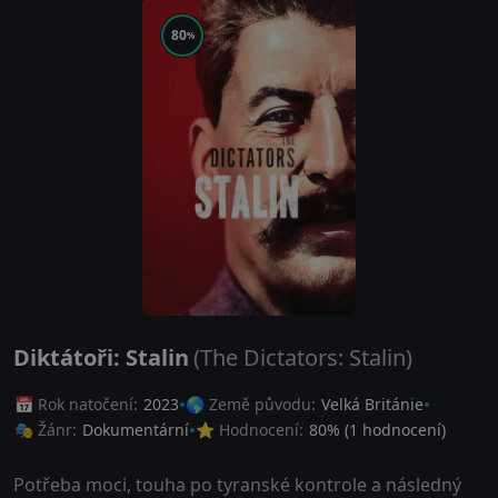
80
%
Diktátoři: Stalin
(The Dictators: Stalin)
📅 Rok natočení:
2023
🌎 Země původu:
Velká Británie
🎭 Žánr:
Dokumentární
⭐ Hodnocení:
80
% (
1
hodnocení)
Potřeba moci, touha po tyranské kontrole a následný