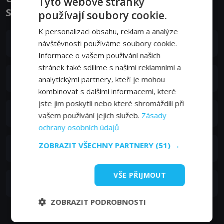
Tyto webové stránky
Stalin - Herci a tvůrci
používají soubory cookie.
K personalizaci obsahu, reklam a analýze
Daniel Beer
návštěvnosti používáme soubory cookie.
Informace o vašem používání našich
stránek také sdílíme s našimi reklamními a
Lisa Pine
analytickými partnery, kteří je mohou
kombinovat s dalšími informacemi, které
jste jim poskytli nebo které shromáždili při
Lev Trotskiy
vašem používání jejich služeb.
Zásady
ochrany osobních údajů
ZOBRAZIT VŠECHNY PARTNERY
(51) →
Guy Walters
VŠE PŘIJMOUT
Andy Willmott
ZOBRAZIT PODROBNOSTI