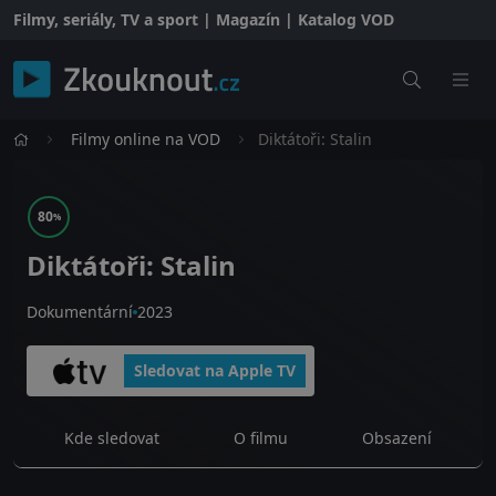
Filmy, seriály, TV a sport | Magazín | Katalog VOD
Filmy online na VOD
Diktátoři: Stalin
80
%
Diktátoři: Stalin
Dokumentární
2023
Sledovat na Apple TV
Kde sledovat
O filmu
Obsazení