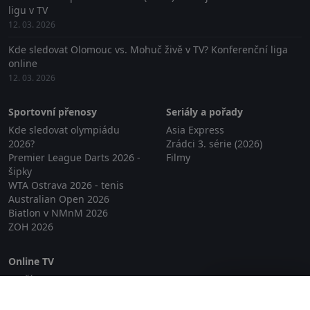
ligu v TV
12. 03. 2026
Kde sledovat Olomouc vs. Mohuč živě v TV? Konferenční liga
online
12. 03. 2026
Sportovní přenosy
Seriály a pořady
Kde sledovat olympiádu
Asia Express
2026?
Zrádci 3. série (2026)
Premier League Darts 2026 -
Filmy
šipky
WTA Ostrava 2026 - tenis
Australian Open 2026
Biatlon v NMnM 2026
ZOH 2026
Online TV
Lepší.TV
Zavřít reklamu
SledovaniTV
Skylink Live TV