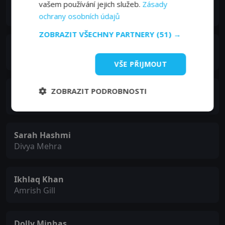
Abdul Quadir Amin
vašem používání jejich služeb.
Zásady
Shipcrew
ochrany osobních údajů
ZOBRAZIT VŠECHNY PARTNERY
(51) →
Ayesha Raza Mishra
Indu Mehra
VŠE PŘIJMOUT
Pawan Chopra
ZOBRAZIT PODROBNOSTI
Prem Mehra
Sarah Hashmi
Divya Mehra
Ikhlaq Khan
Amrish Gill
Dolly Minhas