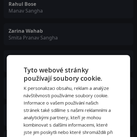
Rahul Bose
Manav Sangha
Zarina Wahab
Smita Pranav Sangha
Farhan Akhtar
Sunny Gill
Tyto webové stránky
používají soubory cookie.
आमिर ख़ान
K personalizaci obsahu, reklam a analýze
Pluto Mehra / Narrator (voice)
návštěvnosti používáme soubory cookie.
Informace o vašem používání našich
stránek také sdílíme s našimi reklamními a
विक्रान्त मैस्सी
analytickými partnery, kteří je mohou
Rana Khanna
kombinovat s dalšími informacemi, které
jste jim poskytli nebo které shromáždili při