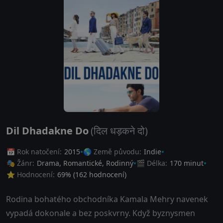
Dil Dhadakne Do
(दिल धड़कने दो)
📅 Rok natočení:
2015
🌎 Země původu:
Indie
🎭 Žánr:
Drama
,
Romantické
,
Rodinný
🎬 Délka:
170 minut
⭐ Hodnocení:
69
% (
162
hodnocení)
Rodina bohatého obchodníka Kamala Mehry navenek
vypadá dokonale a bez poskvrny. Když byznysmen