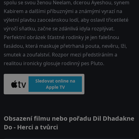
spolu se svou ženou Neelam, dcerou Ayeshou, synem
Kabirem a dalšími příbuznými a známými vyrazí na
výletní plavbu zaoceánskou lodí, aby oslavil třicetileté
výročí sňatku, začne se zdánlivá idyla rozplývat.
Perfektní obrázek šťastné rodinky je jen falešnou
fasádou, která maskuje přetrhaná pouta, nevěru, lži,
smutek a zoufalství. Rozpor mezi předstíráním a
realitou ironicky glosuje rodinný pes Pluto.
Sledovat online na
Apple TV
Obsazení filmu nebo pořadu Dil Dhadakne
Do - Herci a tvůrci