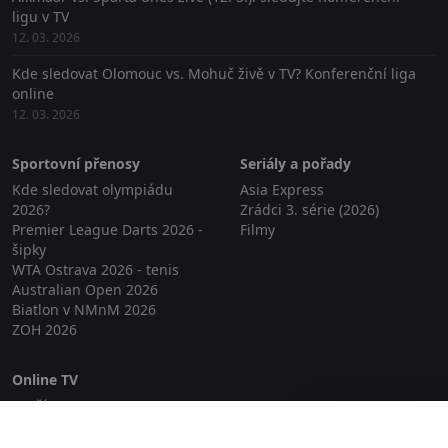
ligu v TV
12. 03. 2026
Kde sledovat Olomouc vs. Mohuč živě v TV? Konferenční liga
online
12. 03. 2026
Sportovní přenosy
Seriály a pořady
Kde sledovat olympiádu
Asia Express
2026?
Zrádci 3. série (2026)
Premier League Darts 2026 -
Filmy
šipky
WTA Ostrava 2026 - tenis
Australian Open 2026
Biatlon v NMnM 2026
ZOH 2026
Online TV
Lepší.TV
Zavřít reklamu
SledovaniTV
Skylink Live TV