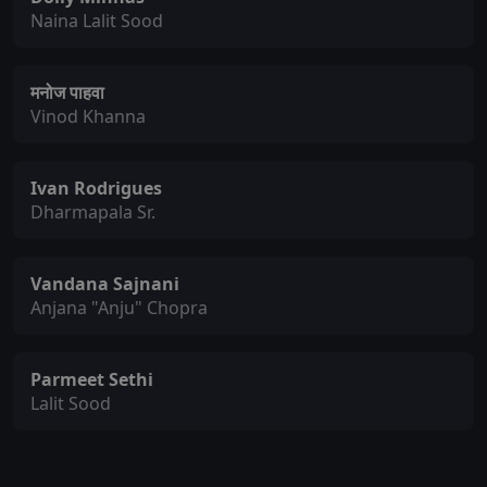
Naina Lalit Sood
मनोज पाहवा
Vinod Khanna
Ivan Rodrigues
Dharmapala Sr.
Vandana Sajnani
Anjana "Anju" Chopra
Parmeet Sethi
Lalit Sood