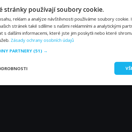
 stránky používají soubory cookie.
Micaela Schäfer
bsahu, reklam a analýze návštěvnosti používáme soubory cookie. 
Micaela
šich stránek také sdílíme s našimi reklamními a analytickými partn
s dalšími informacemi, které jste jim poskytli nebo které shromá
lužeb.
Zásady ochrany osobních údajů
CHNY PARTNERY
(51) →
ODROBNOSTI
VŠ