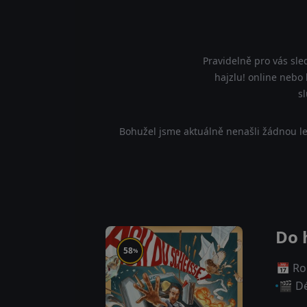
Pravidelně pro vás sle
hajzlu! online nebo 
s
Bohužel jsme aktuálně nenašli žádnou le
Do 
58
%
📅 Ro
🎬 Dé