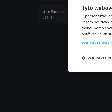
Tyto webové
Uke Bosse
K personalizaci o
Staller
vašem používání na
mohou kombinovat 
používání jejich s
ZOBRAZIT VŠE
ZOBRAZIT P