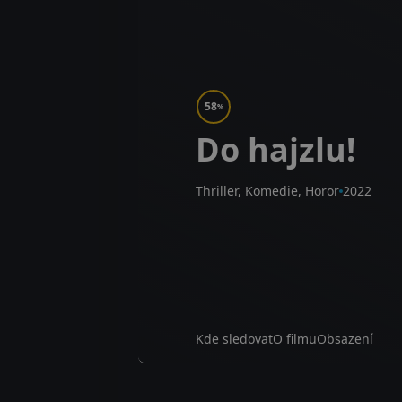
58
%
Do hajzlu!
Thriller, Komedie, Horor
2022
Kde sledovat
O filmu
Obsazení