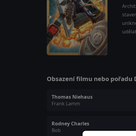
Archi
staven
unikn
udělat
Obsazení filmu nebo pořadu Do
Thomas Niehaus
Frank Lamm
Rodney Charles
Bob