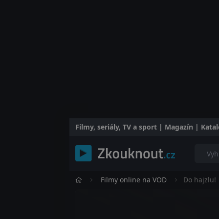
Filmy, seriály, TV a sport | Magazín | Kat
Filmy online na VOD
Do hajzlu!