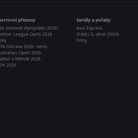
portovní přenosy
Seriály a pořady
de sledovat olympiádu 2026?
Asia Express
remier League Darts 2026 -
Zrádci 3. série (2026)
ipky
Filmy
TA Ostrava 2026 - tenis
ustralian Open 2026
iatlon v NMnM 2026
OH 2026