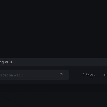
alog VOD
Články
F