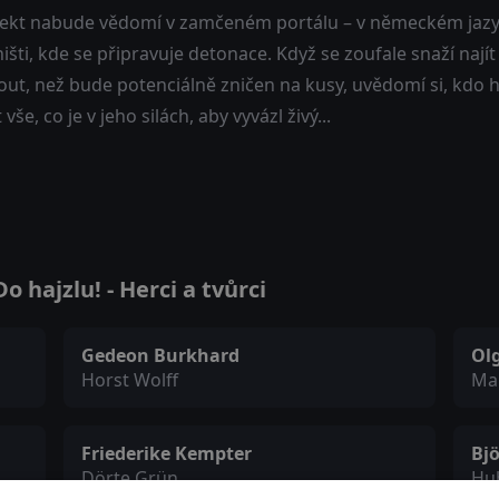
tekt nabude vědomí v zamčeném portálu – v německém jazy
išti, kde se připravuje detonace. Když se zoufale snaží najít
out, než bude potenciálně zničen na kusy, uvědomí si, kdo h
 vše, co je v jeho silách, aby vyvázl živý...
 hajzlu! - Herci a tvůrci
Gedeon Burkhard
Ol
Horst Wolff
Ma
Friederike Kempter
Bj
Dörte Grün
Hu