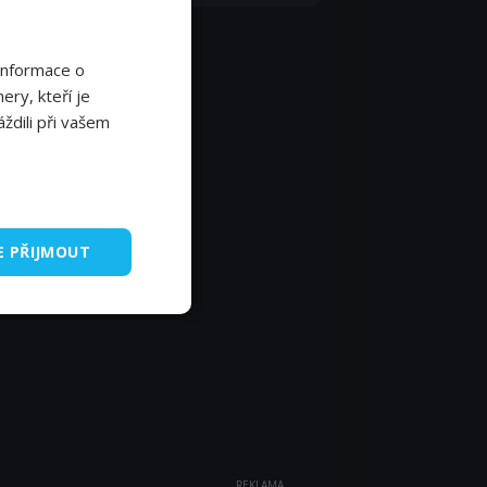
Informace o
ery, kteří je
ždili při vašem
E PŘIJMOUT
REKLAMA