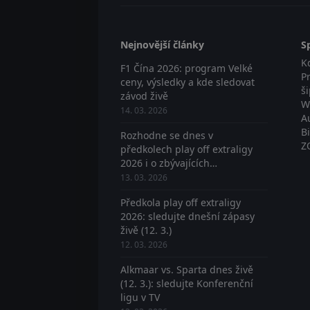
Nejnovější články
S
K
F1 Čína 2026: program Velké
P
ceny, výsledky a kde sledovat
š
závod živě
W
14. 03. 2026
A
B
Rozhodne se dnes v
Z
předkolech play off extraligy
2026 i o zbývajících
postupujících? Sledujte živě
13. 03. 2026
Předkola play off extraligy
2026: sledujte dnešní zápasy
živě (12. 3.)
12. 03. 2026
Alkmaar vs. Sparta dnes živě
(12. 3.): sledujte Konferenční
ligu v TV