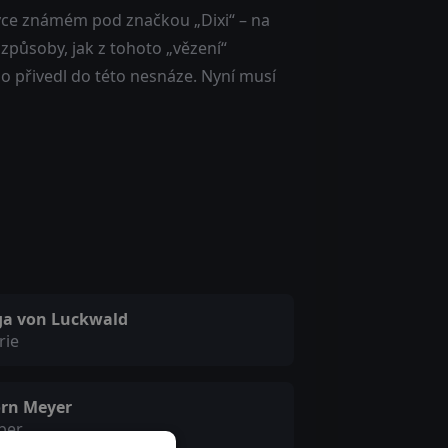
ce známém pod značkou „Dixi“ – na
 způsoby, jak z tohoto „vězení“
o přivedl do této nesnáze. Nyní musí
ga von Luckwald
rie
örn Meyer
ber