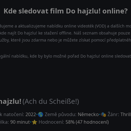
Kde sledovat film Do hajzlu! online?
dujeme a aktualizujeme nabídku online videoték (VOD) a dalších mo
kde najít Do hajzlu! ke stažení offline. Náš seznam obsahuje pouze n
lužby, které jsou zdarma nebo je můžete získat pomocí předplatnéh
gální nabídku, kde by bylo možné pořad Do hajzlu! online sledovat
hajzlu!
(Ach du Scheiße!)
k natočení:
2022
🌎 Země původu:
Německo
🎭 Žánr:
Thril
lka:
90 minut
⭐ Hodnocení:
58
% (
47
hodnocení)