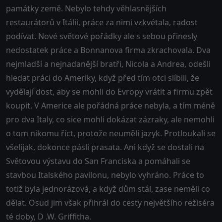
památky země. Nebylo tehdy věhlasnějších
restaurátorů v Itálii, práce za nimi vzkvétala, radost
podívat. Nové světové pořádky ale s sebou přinesly
nedostatek práce a Bonnanova firma zkrachovala. Dva
nejmladší a nejnadanější bratři, Nicola a Andrea, odešli
hledat práci do Ameriky, když před tím otci slíbili, že
vydělají dost, aby se mohli do Evropy vrátit a firmu zpět
koupit. V Americe ale pořádná práce nebyla, a tím méně
pro dva Italy, co sice mohli dokázat zázraky, ale nemohli
o tom nikomu říct, protože neuměli jazyk. Protloukali se
všelijak, dokonce pásli prasata. Ani když se dostali na
Světovou výstavu do San Franciska a pomáhali se
stavbou Italského pavilonu, nebylo vyhráno. Práce to
totiž byla jednorázová, a když dům stál, zase neměli co
dělat. Osud jim však přihrál do cesty největšího režiséra
té doby, D .W. Griffitha.