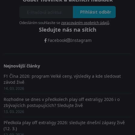
Přihlásit odběr
Odesláním souhlasíte se
zpracováním osobních údajů
.
Sledujte nás na sítích
Facebook
Instagram
Nejnovější články
F1 Čína 2026: program Velké ceny, výsledky a kde sledovat
závod živě
14. 03. 2026
Rozhodne se dnes v předkolech play off extraligy 2026 i o
zbývajících postupujících? Sledujte živě
13. 03. 2026
Předkola play off extraligy 2026: sledujte dnešní zápasy živě
(12. 3.)
12. 03. 2026