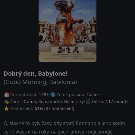
Dobrý den, Babylone!
(Good Morning, Babilonia)
📅 Rok natočení:
1987
🌎 Země původu:
Itálie
🎭 Žánr:
Drama
,
Romantické
,
Historický
🎬 Délka:
117 minut
⭐ Hodnocení:
61
% (
37
hodnocení)
Ó, slavné to byly časy, kdy starý Bonnano a jeho sedm
synů vlastníma rukama zachraňovali nejcennější