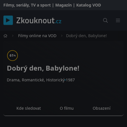
Filmy, seriály, TV a sport | Magazín | Katalog VOD
Filmy online na VOD
Dobrý den, Babylone!
61
%
Dobrý den, Babylone!
Drama, Romantické, Historický
1987
Kde sledovat
O filmu
Obsazení