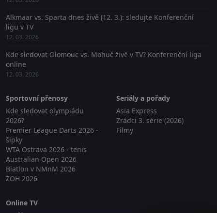
Alkmaar vs. Sparta dnes živě (12. 3.): sledujte Konferenční
ligu v TV
12. 03. 2026
Kde sledovat Olomouc vs. Mohuč živě v TV? Konferenční liga
online
12. 03. 2026
Sportovní přenosy
Seriály a pořady
Kde sledovat olympiádu
Asia Express
2026?
Zrádci 3. série (2026)
Premier League Darts 2026 -
Filmy
šipky
WTA Ostrava 2026 - tenis
Australian Open 2026
Biatlon v NMnM 2026
ZOH 2026
Online TV
Lepší.TV