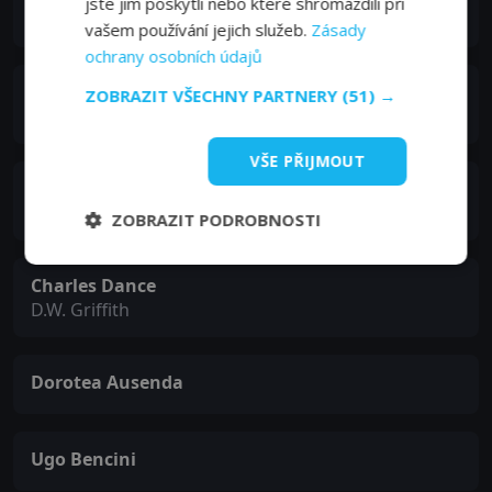
jste jim poskytli nebo které shromáždili při
The Venetian
vašem používání jejich služeb.
Zásady
ochrany osobních údajů
Massimo Venturiello
ZOBRAZIT VŠECHNY PARTNERY
(51) →
Duccio Bonnano
VŠE PŘIJMOUT
Andrea Prodan
Irish Cameraman
ZOBRAZIT PODROBNOSTI
Charles Dance
D.W. Griffith
Dorotea Ausenda
Ugo Bencini