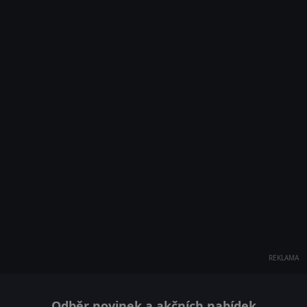
REKLAMA
Odběr novinek a akčních nabídek