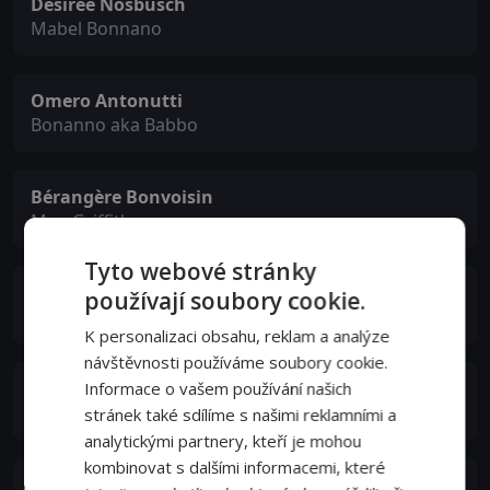
Désirée Nosbusch
Mabel Bonnano
Omero Antonutti
Bonanno aka Babbo
Bérangère Bonvoisin
Mrs. Griffith
Tyto webové stránky
David Brandon
používají soubory cookie.
Grass, Griffith's Production Manager
K personalizaci obsahu, reklam a analýze
návštěvnosti používáme soubory cookie.
Brian Freilino
Informace o vašem používání našich
Thompson, Griffith's Assistant
stránek také sdílíme s našimi reklamními a
analytickými partnery, kteří je mohou
kombinovat s dalšími informacemi, které
Margarita Lozano