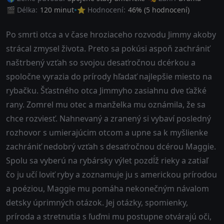
🎬 Délka:
120 minut
⭐ Hodnocení:
46
% (
5
hodnocení)
Po smrti otca a v čase hroziaceho rozvodu Jimmy akoby
strácal zmysel života. Preto sa pokúsi aspoň zachrániť
naštrbený vzťah so svojou desaťročnou dcérkou a
spoločne vyrazia do prírody hľadať najlepšie miesto na
rybačku. Šťastného otca Jimmyho zasiahnu dve ťažké
rany. Zomrel mu otec a manželka mu oznámila, že sa
chce rozviesť. Nahnevaný a zranený si vybaví posledný
rozhovor s umierajúcim otcom a upne sa k myšlienke
zachrániť nedobrý vzťah s desaťročnou dcérou Maggie.
Spolu sa vyberú na rybársky výlet pozdĺž rieky a zatiaľ
čo ju učí loviť ryby a zoznamuje ju s americkou prírodou
a poéziou, Maggie mu pomáha nekonečným návalom
detsky úprimných otázok. Jej otázky, spomienky,
príroda a stretnutia s ľuďmi mu postupne otvárajú oči,