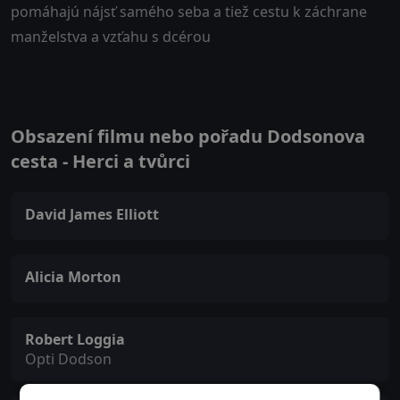
pomáhajú nájsť samého seba a tiež cestu k záchrane
manželstva a vzťahu s dcérou
Obsazení filmu nebo pořadu Dodsonova
cesta - Herci a tvůrci
David James Elliott
Alicia Morton
Robert Loggia
Opti Dodson