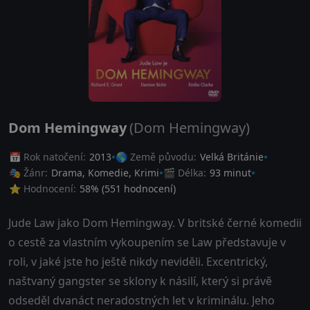
Dom Hemingway
(Dom Hemingway)
📅 Rok natočení:
2013
🌎 Země původu:
Velká Británie
🎭 Žánr:
Drama
,
Komedie
,
Krimi
🎬 Délka:
93 minut
⭐ Hodnocení:
58
% (
551
hodnocení)
Jude Law jako Dom Hemingway. V britské černé komedii
o cestě za vlastním vykoupením se Law představuje v
roli, v jaké jste ho ještě nikdy neviděli. Excentrický,
naštvaný gangster se sklony k násilí, který si právě
odseděl dvanáct neradostných let v kriminálu. Jeho