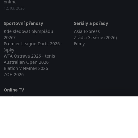
online
12. 03. 2026
Sportovní přenosy
Seriály a pořady
Kde sledovat olympiádu
Asia Express
2026?
Zrádci 3. série (2026)
Premier League Darts 2026 -
Filmy
šipky
WTA Ostrava 2026 - tenis
Australian Open 2026
Biatlon v NMnM 2026
ZOH 2026
Online TV
Lepší.TV
Zavřít reklamu
SledovaniTV
Skylink Live TV
Telly
NejPřipojení TV
Poda
Sportovní přenosy