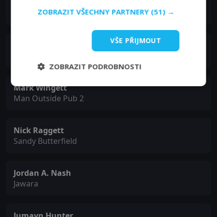
Hayley-Marie Coppin
ZOBRAZIT VŠECHNY PARTNERY
(51) →
Ping Pong Girl
VŠE PŘIJMOUT
George Sweeney
Man Outside Pub
ZOBRAZIT PODROBNOSTI
Mark Wingett
Man Outside Pub 2
Nick Raggett
Sandy Butterfield
Jordan A. Nash
Jawara
Jumayn Hunter