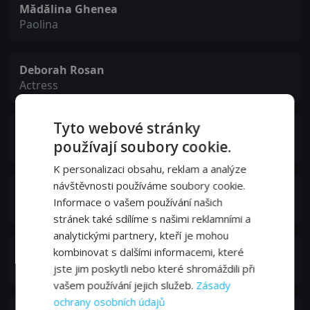
Mădălina Ghenea
Paolina
Deborah Rosan
Actress
Tyto webové stránky
Vic Waghorn
používají soubory cookie.
Pedestrian
K personalizaci obsahu, reklam a analýze
návštěvnosti používáme soubory cookie.
Nathan Stewart-Jarrett
Informace o vašem používání našich
Hugh
stránek také sdílíme s našimi reklamními a
analytickými partnery, kteří je mohou
kombinovat s dalšími informacemi, které
Luca Franzoni
Dom's Prison Buddy
jste jim poskytli nebo které shromáždili při
vašem používání jejich služeb.
Zásady
ochrany osobních údajů