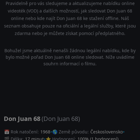
Pravidelně pro vás sledujeme a aktualizujeme nabídku online
videoték (VOD) a dalších možností, jak sledovat Don Juan 68
online nebo kde najít Don Juan 68 ke stažení offline. Náš
seznam obsahuje pouze na oficiální a legální služby, které jsou
zdarma nebo je můžete získat pomocí předplatného.
Bohužel jsme aktuálně nenašli žádnou legální nabídku, kde by
bylo možné pořad Don Juan 68 online sledovat. Níže uvádíme
souhrn informací o filmu.
Don Juan 68
(Don Juan 68)
📅 Rok natočení:
1968
🌎 Země původu:
Československo
🎬 Délka:
17 minut
⭐ Hodnocení:
100
% (
1
hodnocení)