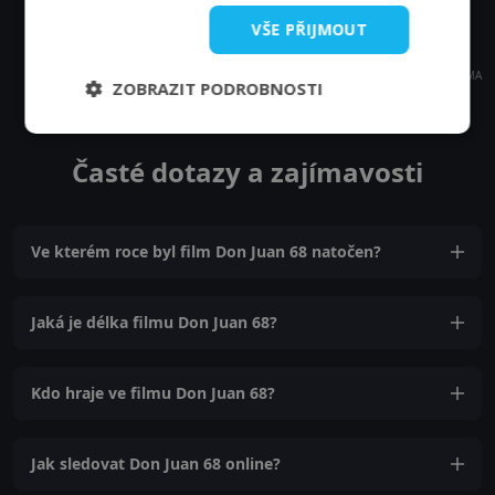
VŠE PŘIJMOUT
REKLAMA
ZOBRAZIT PODROBNOSTI
Časté dotazy a zajímavosti
Ve kterém roce byl film Don Juan 68 natočen?
Jaká je délka filmu Don Juan 68?
Kdo hraje ve filmu Don Juan 68?
Jak sledovat Don Juan 68 online?