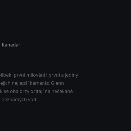
,
Kanada
libek, první milování i první a jediný
 jejich nejlepší kamarád Glenn
ak se oba brzy ocitají na nečekané
d neznámých vod.