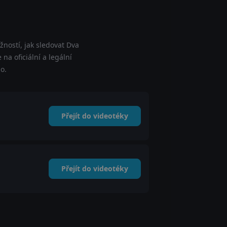
ností, jak sledovat Dva
na oficiální a legální
o.
Přejít do videotéky
Přejít do videotéky