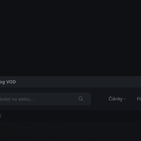
alog VOD
Články
F
í