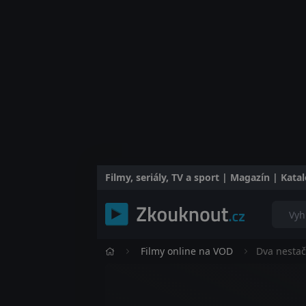
Filmy, seriály, TV a sport | Magazín | Kat
Filmy online na VOD
Dva nestač