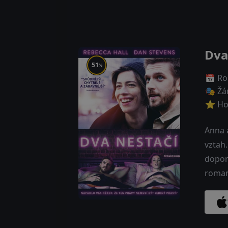
Dva
51
%
📅 Ro
🎭 Žá
⭐ Ho
Anna a
vztah.
doporu
roman