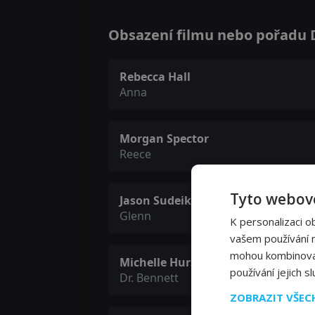
Obsazení filmu nebo pořadu Dv
Rebecca Hall
Anna
Morgan Spector
Reece
Tyto webové
Jason Sudeikis
Glenn
K personalizaci o
vašem používání na
mohou kombinovat 
Michelle Hurst
používání jejich s
Dr. Bennett
ZOBRAZIT VŠE