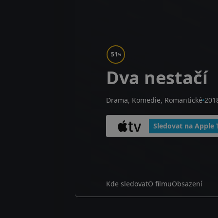
51
%
Dva nestačí
Drama, Komedie, Romantické
201
Sledovat na Apple 
Kde sledovat
O filmu
Obsazení