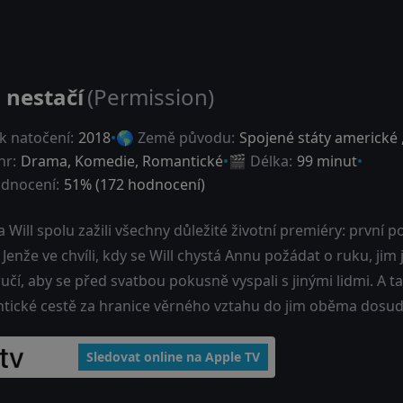
 nestačí
(Permission)
k natočení:
2018
🌎 Země původu:
Spojené státy americké
nr:
Drama
,
Komedie
,
Romantické
🎬 Délka:
99 minut
dnocení:
51
% (
172
hodnocení)
 Will spolu zažili všechny důležité životní premiéry: první po
 Jenže ve chvíli, kdy se Will chystá Annu požádat o ruku, jim
čí, aby se před svatbou pokusně vyspali s jinými lidmi. A t
tické cestě za hranice věrného vztahu do jim oběma dosu
Sledovat online na Apple TV