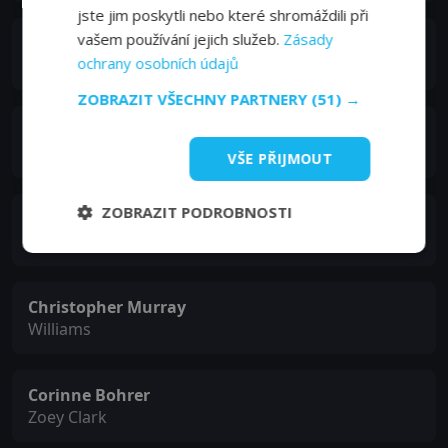
jste jim poskytli nebo které shromáždili při
vašem používání jejich služeb.
Zásady
Mike Genovese
ochrany osobních údajů
Lt. Warrern Garfield
ZOBRAZIT VŠECHNY PARTNERY
(51) →
Timothy Stack
Jim Kline
VŠE PŘIJMOUT
ZOBRAZIT PODROBNOSTI
William Longo Jr.
Matthews
Christopher Murray
Williams
Corinne Bohrer
Zoey Clark