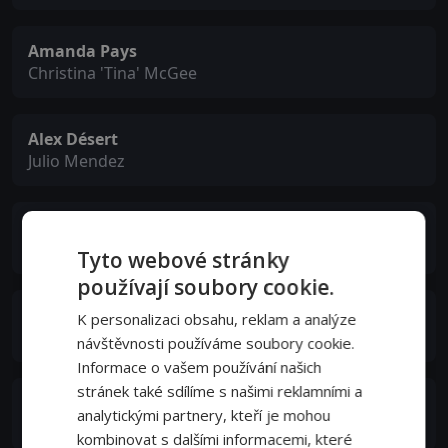
Amanda Pays
Christina 'Tina' McGee
Alex Désert
Julio Mendez
Joyce Hyser
Megan Lockhart
Tyto webové stránky
používají soubory cookie.
Vito D'Ambrosio
K personalizaci obsahu, reklam a analýze
Officer Tony Bellows
návštěvnosti používáme soubory cookie.
Informace o vašem používání našich
stránek také sdílíme s našimi reklamními a
Biff Manard
analytickými partnery, kteří je mohou
Officer Michael Murphy
kombinovat s dalšími informacemi, které