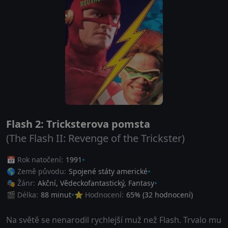
Flash 2: Tricksterova pomsta
(The Flash II: Revenge of the Trickster)
📅 Rok natočení:
1991
🌎 Země původu:
Spojené státy americké
🎭 Žánr:
Akční
,
Vědeckofantastický
,
Fantasy
🎬 Délka:
88 minut
⭐ Hodnocení:
65
% (
32
hodnocení)
Na světě se nenarodil rychlejší muž než Flash. Trvalo mu