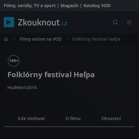
Filmy, seriály, TV a sport | Magazín | Katalog VOD
Filmy online na VOD
Folklórny festival Heľpa
100
%
Folklórny festival Heľpa
Hudební
2016
Kde sledovat
O filmu
Obsazení