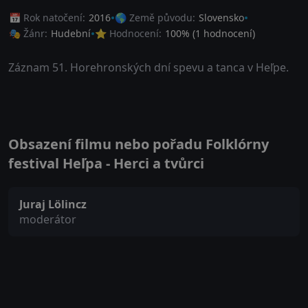
📅 Rok natočení:
2016
🌎 Země původu:
Slovensko
🎭 Žánr:
Hudební
⭐ Hodnocení:
100
% (
1
hodnocení)
Záznam 51. Horehronských dní spevu a tanca v Heľpe.
Obsazení filmu nebo pořadu Folklórny
festival Heľpa - Herci a tvůrci
Juraj Lölincz
moderátor