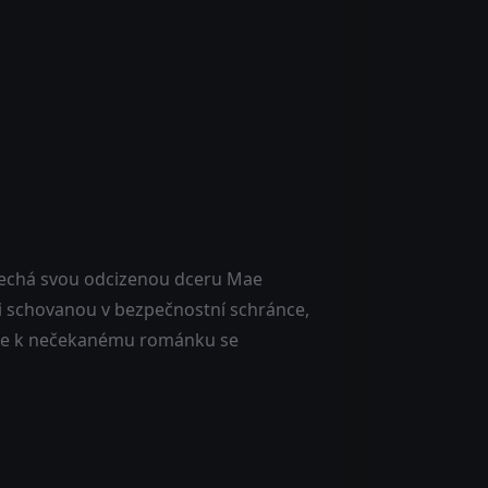
nechá svou odcizenou dceru Mae
i schovanou v bezpečnostní schránce,
ivede k nečekanému románku se