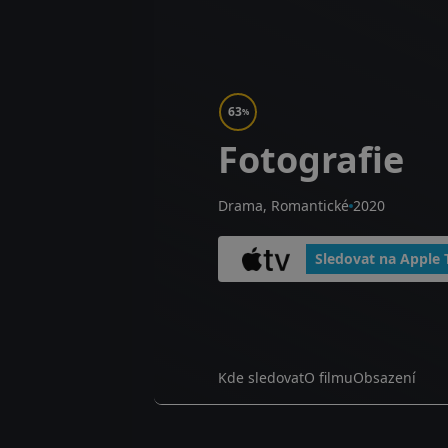
63
%
Fotografie
Drama, Romantické
2020
Sledovat na Apple 
Kde sledovat
O filmu
Obsazení