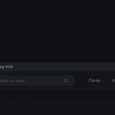
alog VOD
Články
F