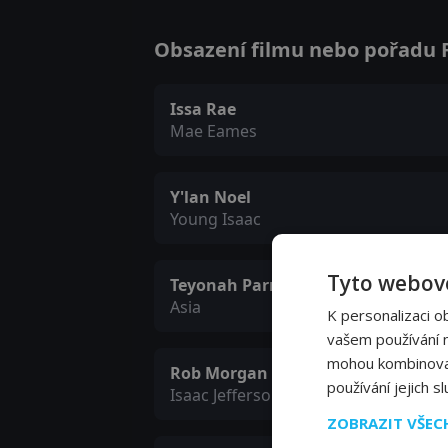
Obsazení filmu nebo pořadu Fo
Issa Rae
Mae Eames
Y'lan Noel
Young Isaac
Tyto webové
Teyonah Parris
Asia
K personalizaci o
vašem používání na
mohou kombinovat 
Rob Morgan
používání jejich s
Isaac Jefferson
ZOBRAZIT VŠE