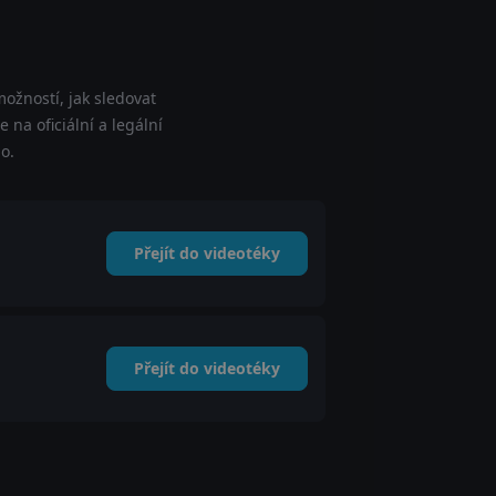
ožností, jak sledovat
 na oficiální a legální
o.
Přejít do videotéky
Přejít do videotéky