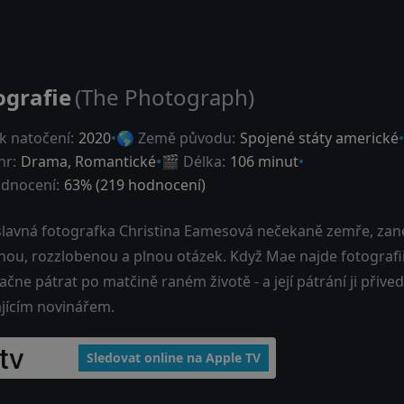
ografie
(The Photograph)
k natočení:
2020
🌎 Země původu:
Spojené státy americké
nr:
Drama
,
Romantické
🎬 Délka:
106 minut
dnocení:
63
% (
219
hodnocení)
slavná fotografka Christina Eamesová nečekaně zemře, za
nou, rozzlobenou a plnou otázek. Když Mae najde fotografi
ačne pátrat po matčině raném životě - a její pátrání ji př
ajícím novinářem.
Sledovat online na Apple TV