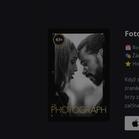
Fot
63
%
📅 Ro
🎭 Žá
⭐ Ho
Když 
zraně
brzy z
začín