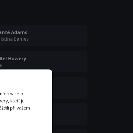
anté Adams
istina Eames
 Rel Howery
e
keema Hollis
nise Holness
Informace o
ery, kteří je
ždili při vašem
urtney B. Vance
uis Morton