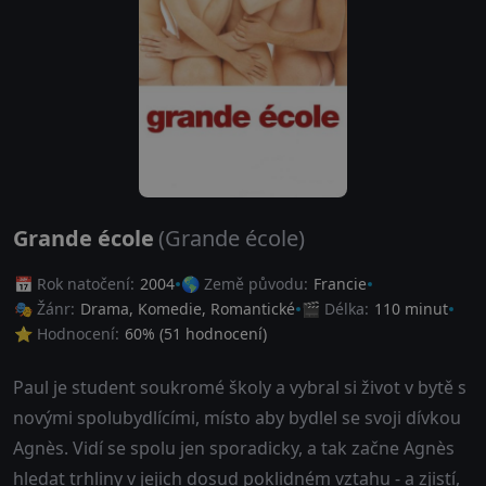
Grande école
(Grande école)
📅 Rok natočení:
2004
🌎 Země původu:
Francie
🎭 Žánr:
Drama
,
Komedie
,
Romantické
🎬 Délka:
110 minut
⭐ Hodnocení:
60
% (
51
hodnocení)
Paul je student soukromé školy a vybral si život v bytě s
novými spolubydlícími, místo aby bydlel se svoji dívkou
Agnès. Vidí se spolu jen sporadicky, a tak začne Agnès
hledat trhliny v jejich dosud poklidném vztahu - a zjistí,