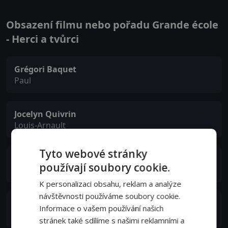
Obsazení filmu nebo pořadu Grande école
- Herci a tvůrci
Grégori Baquet
Paul
Jocelyn Quivrin
Louis-Arnault
Tyto webové stránky
Alice Taglioni
používají soubory cookie.
Agnès
K personalizaci obsahu, reklam a analýze
návštěvnosti používáme soubory cookie.
Arthur Jugnot
Informace o vašem používání našich
Choquet
stránek také sdílíme s našimi reklamními a