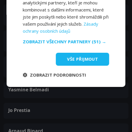
analytickými partnery, kteří je mohou
kombinovat s dalšími informacemi, které
Salim Kéchiouche
jste jim poskytli nebo které shromáždili při
Mécir
vašem používání jejich služeb.
Zásady
ochrany osobních údajů
Éva Darlan
ZOBRAZIT VŠECHNY PARTNERY
(51) →
Mme Chouquet
VŠE PŘIJMOUT
Élodie Navarre
Emeline
ZOBRAZIT PODROBNOSTI
Yasmine Belmadi
Jo Prestia
Arnaud Binard