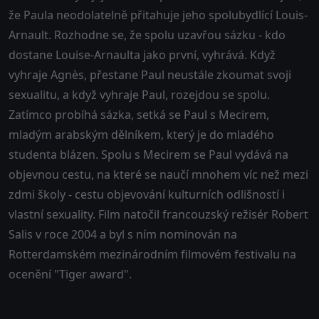
že Paula neodolatelně přitahuje jeho spolubydlící Louis-
Arnault. Rozhodne se, že spolu uzavřou sázku - kdo
dostane Louise-Arnaulta jako první, vyhrává. Když
vyhraje Agnès, přestane Paul neustále zkoumat svoji
sexualitu, a když vyhraje Paul, rozejdou se spolu.
Zatímco probíhá sázka, setká se Paul s Mecirem,
mladým arabským dělníkem, který je do mladého
studenta blázen. Spolu s Mecirem se Paul vydává na
objevnou cestu, na které se naučí mnohem víc než mezi
zdmi školy - cestu objevování kulturních odlišností i
vlastní sexuality. Film natočil francouzský režisér Robert
Salis v roce 2004 a byl s ním nominován na
Rotterdamském mezinárodním filmovém festivalu na
ocenění "Tiger award".