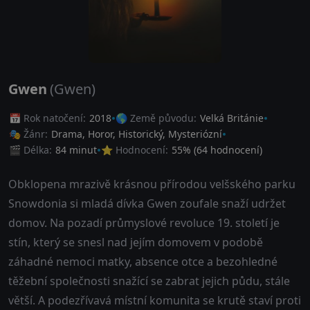
Gwen
(Gwen)
📅 Rok natočení:
2018
🌎 Země původu:
Velká Británie
🎭 Žánr:
Drama
,
Horor
,
Historický
,
Mysteriózní
🎬 Délka:
84 minut
⭐ Hodnocení:
55
% (
64
hodnocení)
Obklopena mrazivě krásnou přírodou velšského parku
Snowdonia si mladá dívka Gwen zoufale snaží udržet
domov. Na pozadí průmyslové revoluce 19. století je
stín, který se snesl nad jejím domovem v podobě
záhadné nemoci matky, absence otce a bezohledné
těžební společnosti snažící se zabrat jejich půdu, stále
větší. A podezřívavá místní komunita se krutě staví proti