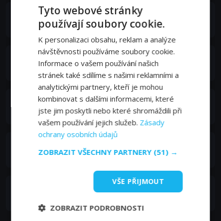
Tyto webové stránky
Mark Lewis Jones
používají soubory cookie.
Mr. Wynne
K personalizaci obsahu, reklam a analýze
návštěvnosti používáme soubory cookie.
Kobna Holdbrook-Smith
Informace o vašem používání našich
Doctor Wren
stránek také sdílíme s našimi reklamními a
analytickými partnery, kteří je mohou
kombinovat s dalšími informacemi, které
Richard Elfyn
jste jim poskytli nebo které shromáždili při
Minister Bowen
vašem používání jejich služeb.
Zásady
ochrany osobních údajů
Gwion Glyn
ZOBRAZIT VŠECHNY PARTNERY
(51) →
Harri Morris
VŠE PŘIJMOUT
Jodie Innes
Mari
ZOBRAZIT PODROBNOSTI