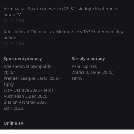
Alkmaar vs. Sparta dnes živě (12. 3.): sledujte Konferenční
ligu v TV
12. 03. 2026
Kde sledovat Olomouc vs. Mohuč živě v TV? Konferenční liga
online
12. 03. 2026
Sportovní přenosy
Seriály a pořady
Kde sledovat olympiádu
Asia Express
2026?
Zrádci 3. série (2026)
Premier League Darts 2026 -
Filmy
šipky
WTA Ostrava 2026 - tenis
Australian Open 2026
Biatlon v NMnM 2026
ZOH 2026
Online TV
Lepší.TV
Zavřít reklamu