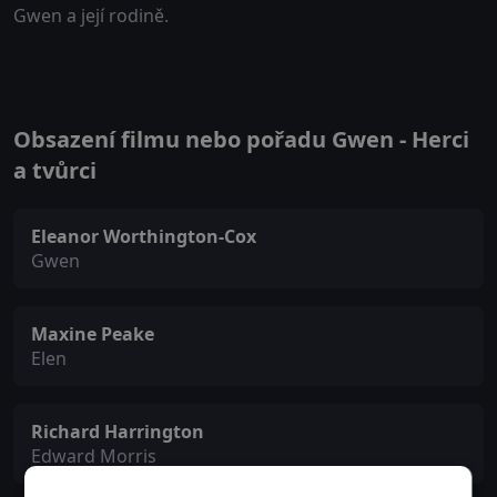
Gwen a její rodině.
Obsazení filmu nebo pořadu Gwen - Herci
a tvůrci
Eleanor Worthington-Cox
Gwen
Maxine Peake
Elen
Richard Harrington
Edward Morris