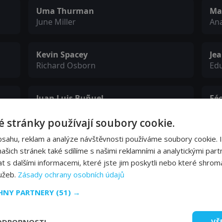
Uma Thurman
Ma
June Miller
Ana
Kevin Spacey
Jea
Richard Osborn
Ed
Juan Luis Buñuel
Fé
Publisher
Pac
 stránky používají soubory cookie.
bsahu, reklam a analýze návštěvnosti používáme soubory cookie. 
Artus de Penguern
Er
šich stránek také sdílíme s našimi reklamními a analytickými partn
Brassai
Con
s dalšími informacemi, které jste jim poskytli nebo které shromá
lužeb.
Zásady ochrany osobních údajů
Maïté Maillé
Ann
CHNY PARTNERY
(51) →
Frail Prostitute
Th
VŠ