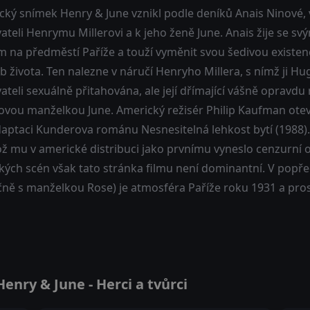
cký snímek Henry & June vznikl podle deníků Anais Ninové, v
vateli Henrymu Millerovi a k jeho ženě June. Anais žije se
 na předměstí Paříže a touží vyměnit svou šedivou existen
 života. Ten nalezne v náručí Henryho Millera, s nímž ji H
ateli sexuálně přitahována, ale její dřímající vášně oprav
rovou manželkou June. Americký režisér Philip Kaufman otev
aptaci Kunderova románu Nesnesitelná lehkost bytí (1988). 
což mu v americké distribuci jako prvnímu vyneslo cenzurní 
ckých scén však tato stránka filmu není dominantní. V pop
čně s manželkou Rose) je atmosféra Paříže roku 1931 a pros
nry & June - Herci a tvůrci