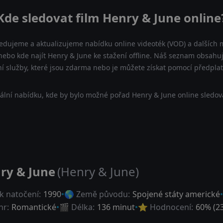
Kde sledovat film Henry & June online
ledujeme a aktualizujeme nabídku online videoték (VOD) a dalších m
nebo kde najít Henry & June ke stažení offline. Náš seznam obsahuje
ní služby, které jsou zdarma nebo je můžete získat pomocí předpla
ální nabídku, kde by bylo možné pořad Henry & June online sledova
ry & June
(Henry & June)
k natočení:
1990
🌎 Země původu:
Spojené státy americké
nr:
Romantické
🎬 Délka:
136 minut
⭐ Hodnocení:
60
% (
2