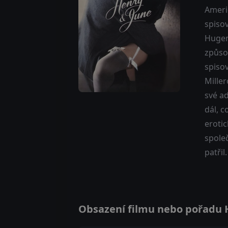
Ameri
spiso
Hugem
způsob
spisov
Mille
své ad
dál, 
eroti
spole
patřil.
Obsazení filmu nebo pořadu He