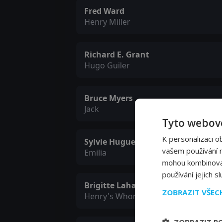
Fred Ward
Henry Miller
Richard E. Grant
Hugo Guiler
Bruce Myers
Jack
Tyto webové
K personalizaci o
Sylvie Huguel
vašem používání na
Emilia
mohou kombinovat 
používání jejich s
Brigitte Lahaie
ZOBRAZIT VŠE
Henry's Whore