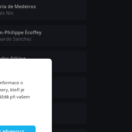
ria de Medeiros
is Nin
n-Philippe Écoffey
uardo Sanchez
odor Atkine
o Miralles
Informace o
ika Maury-Lascoux
ery, kteří je
tortionist
ždili při vašem
ie Fratellini
e Patronne
E PŘIJMOUT