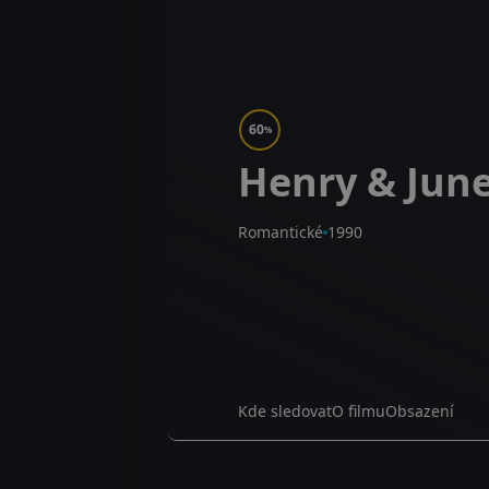
60
%
Henry & Jun
Romantické
1990
Kde sledovat
O filmu
Obsazení