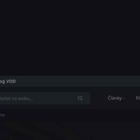
alog VOD
Články
F
une