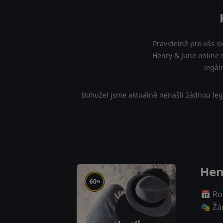
Pravidelně pro vás s
Henry & June online 
legál
Bohužel jsme aktuálně nenašli žádnou leg
Hen
60
%
📅 Ro
🎭 Žá