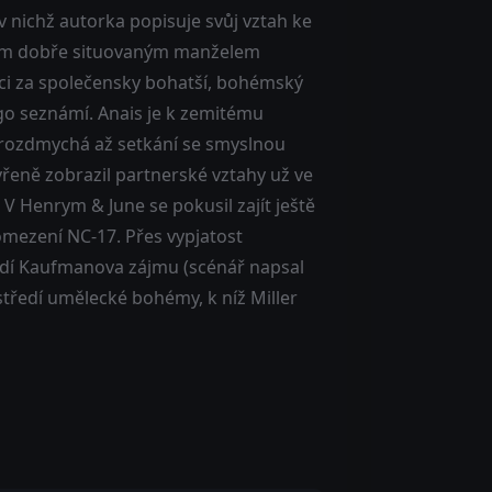
 nichž autorka popisuje svůj vztah ke
 svým dobře situovaným manželem
ci za společensky bohatší, bohémský
ugo seznámí. Anais je k zemitému
du rozdmychá až setkání se smyslnou
řeně zobrazil partnerské vztahy už ve
V Henrym & June se pokusil zajít ještě
omezení NC-17. Přes vypjatost
ředí Kaufmanova zájmu (scénář napsal
tředí umělecké bohémy, k níž Miller