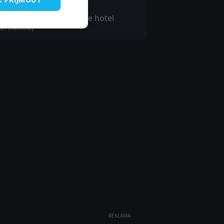
an-Marc Cozic
oung man in front of the hotel
credited)
REKLAMA