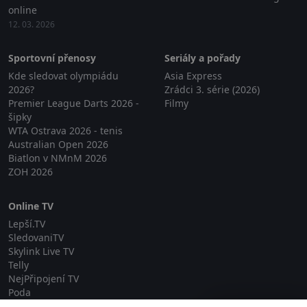
online
12. 03. 2026
Sportovní přenosy
Seriály a pořady
Kde sledovat olympiádu
Asia Express
2026?
Zrádci 3. série (2026)
Premier League Darts 2026 -
Filmy
šipky
WTA Ostrava 2026 - tenis
Australian Open 2026
Biatlon v NMnM 2026
ZOH 2026
Online TV
Lepší.TV
SledovaniTV
Skylink Live TV
Telly
NejPřipojení TV
Poda
Sportovní přenosy