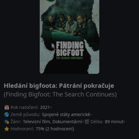
Hledání bigfoota: Pátrání pokračuje
(Finding Bigfoot: The Search Continues)
📅 Rok natočení:
2021
🌎 Země původu:
Spojené státy americké
🎭 Žánr:
Televizní film
,
Dokumentární
🎬 Délka:
89 minut
⭐ Hodnocení:
75
% (
2
hodnocení)