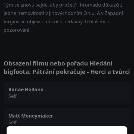
Tým se znovu sejde, aby prošetřil hromadu důkazů z
jedné nemovitosti v jihovýchodním Ohiu. A v Západní
Virginii se objevilo několik nedávných hlášení o
pozorování.
Obsazení filmu nebo pořadu Hledání
bigfoota: Pátrání pokračuje - Herci a tvůrci
Ranae Holland
Self
Matt Moneymaker
Self