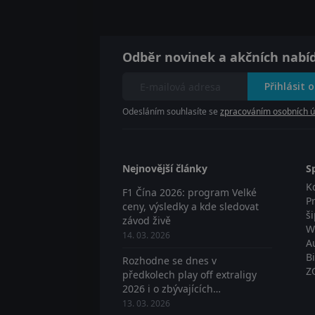
Odběr novinek a akčních nabí
Přihlásit 
Odesláním souhlasíte se
zpracováním osobních ú
Nejnovější články
S
K
F1 Čína 2026: program Velké
P
ceny, výsledky a kde sledovat
š
závod živě
W
14. 03. 2026
A
B
Rozhodne se dnes v
Z
předkolech play off extraligy
2026 i o zbývajících
postupujících? Sledujte živě
13. 03. 2026