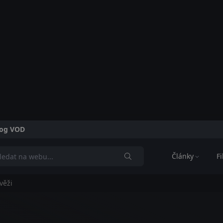
alog VOD
Články
F
věži