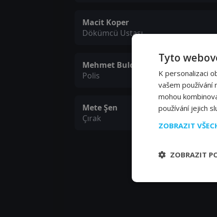
Macit Koper
Dökümcü Ustası
Tyto webové
Mehmet Bulduk
K personalizaci o
Polis
vašem používání na
mohou kombinovat 
Mete Şen
používání jejich s
Çırak
ZOBRAZIT VŠE
ZOBRAZIT P