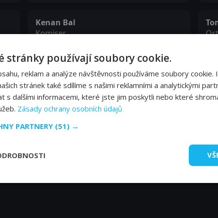
Kenan Bal
To
Komiser
Ort
 stránky používají soubory cookie.
Arslan Kaçar
Se
bsahu, reklam a analýze návštěvnosti používáme soubory cookie. 
Meddah
Ma
šich stránek také sdílíme s našimi reklamními a analytickými partn
s dalšími informacemi, které jste jim poskytli nebo které shromá
Arzu Kuyaş
lužeb.
Zásady ochrany osobních údajů
Kadın Müzisyen
CHNY PARTNERY
(51) →
ODROBNOSTI
VŠ