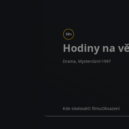
58
%
Hodiny na vě
Drama, Mysteriózní
1997
Kde sledovat
O filmu
Obsazení