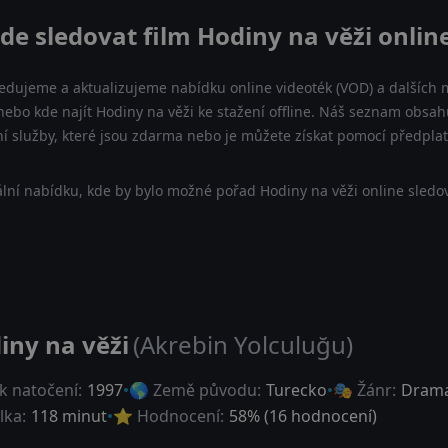
de sledovat film Hodiny na věži onlin
ledujeme a aktualizujeme nabídku online videoték (VOD) a dalších m
nebo kde najít Hodiny na věži ke stažení offline. Náš seznam obsahu
ní služby, které jsou zdarma nebo je můžete získat pomocí předpla
lní nabídku, kde by bylo možné pořad Hodiny na věži online sledov
iny na věži
(Akrebin Yolculuğu)
k natočení:
1997
🌎 Země původu:
Turecko
🎭 Žánr:
Dram
lka:
118 minut
⭐ Hodnocení:
58
% (
16
hodnocení)