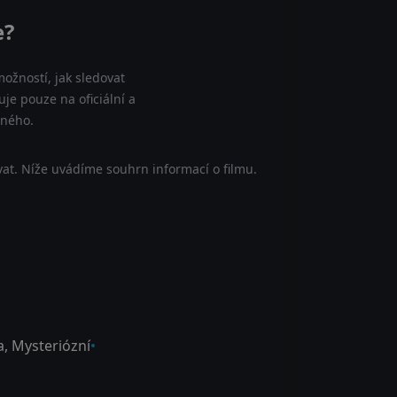
e?
ožností, jak sledovat
je pouze na oficiální a
tného.
at. Níže uvádíme souhrn informací o filmu.
a
,
Mysteriózní