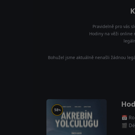
K
Pravidelně pro vás s
Hodiny na věži online 
legál
Bohužel jsme aktuálně nenašli žádnou legá
Hod
58
%
📅 Ro
🎬 Dé