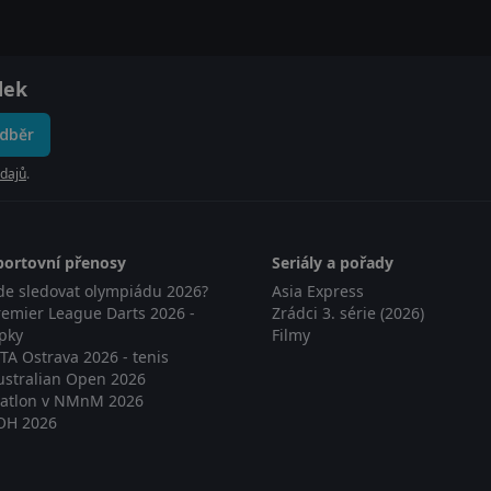
dek
odběr
dajů
.
portovní přenosy
Seriály a pořady
de sledovat olympiádu 2026?
Asia Express
remier League Darts 2026 -
Zrádci 3. série (2026)
ipky
Filmy
TA Ostrava 2026 - tenis
ustralian Open 2026
iatlon v NMnM 2026
OH 2026