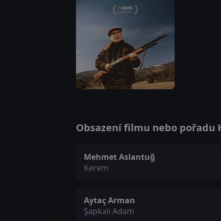
Obsazení filmu nebo pořadu Ho
Mehmet Aslantuğ
Kerem
Aytaç Arman
Şapkalı Adam