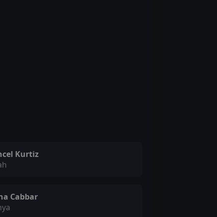
cel Kurtiz
ah
na Cabbar
hya