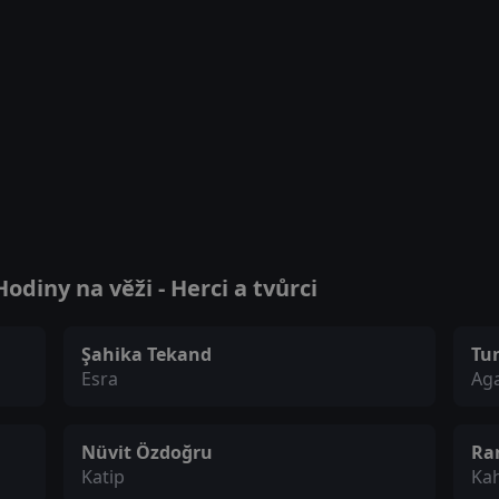
diny na věži - Herci a tvůrci
Şahika Tekand
Tun
Esra
Ag
Nüvit Özdoğru
Ra
Katip
Ka