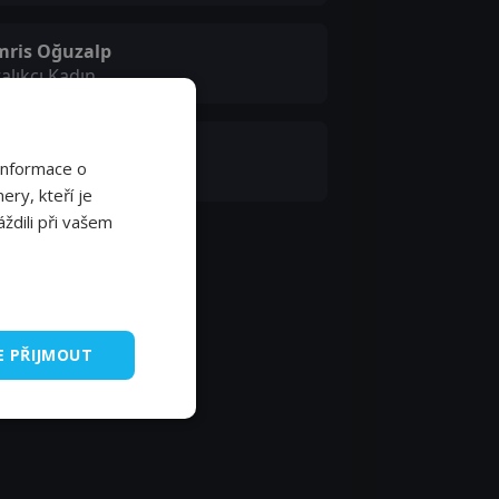
mris Oğuzalp
alıkçı Kadın
lahattin Geçgel
Informace o
rangoz
ery, kteří je
ždili při vašem
E PŘIJMOUT