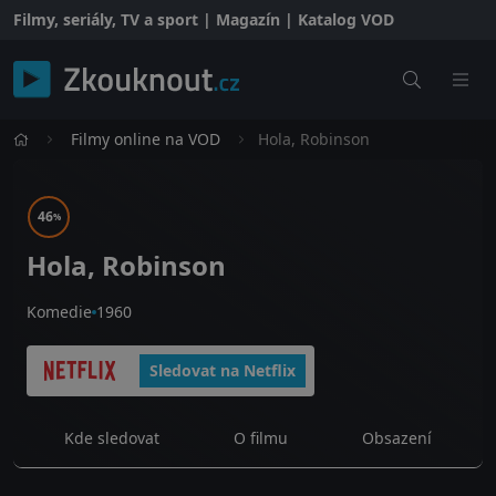
Filmy, seriály, TV a sport | Magazín | Katalog VOD
Filmy online na VOD
Hola, Robinson
46
%
Hola, Robinson
Komedie
1960
Sledovat na Netflix
Kde sledovat
O filmu
Obsazení