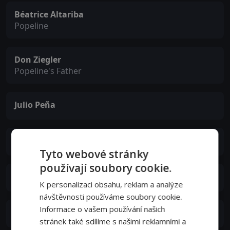
Béatrice Altariba
Popeline
Don Ziegler
Popeline's Father
Julio Peña
Elena Barrios
Tyto webové stránky
používají soubory cookie.
Teresa del Río
K personalizaci obsahu, reklam a analýze
návštěvnosti používáme soubory cookie.
Informace o vašem používání našich
Billy Kearns
stránek také sdílíme s našimi reklamními a