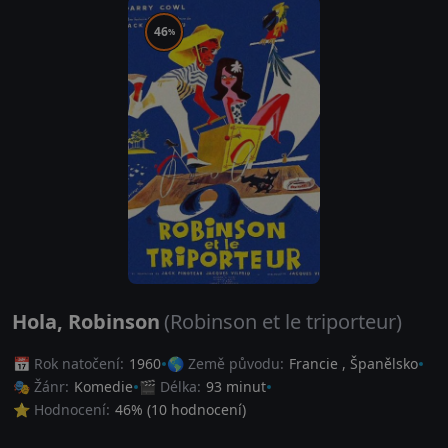
46
%
Hola, Robinson
(Robinson et le triporteur)
📅 Rok natočení:
1960
🌎 Země původu:
Francie
,
Španělsko
🎭 Žánr:
Komedie
🎬 Délka:
93 minut
⭐ Hodnocení:
46
% (
10
hodnocení)