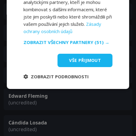
analytickými partnery, kteří je mohou
kombinovat s dalšími informacemi, které
Patrick MacGrady
jste jim poskytli nebo které shromáždili při
vašem používání jejich služeb.
Zásady
ochrany osobních údajů
Carlos Casaravilla
ZOBRAZIT VŠECHNY PARTNERY
(51) →
Blanca de Silos
VŠE PŘIJMOUT
Alfredo Mayo
ZOBRAZIT PODROBNOSTI
Edward Fleming
(uncredited)
Cándida Losada
(uncredited)