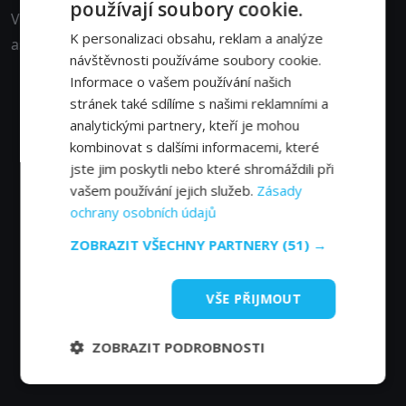
používají soubory cookie.
Vůbec poprvé v historii lidstva se daří získávat vzorky z
K personalizaci obsahu, reklam a analýze
asteroidů, nebo je dokonce vychýlit z kurzu.
návštěvnosti používáme soubory cookie.
Informace o vašem používání našich
stránek také sdílíme s našimi reklamními a
analytickými partnery, kteří je mohou
kombinovat s dalšími informacemi, které
jste jim poskytli nebo které shromáždili při
vašem používání jejich služeb.
Zásady
ochrany osobních údajů
ZOBRAZIT VŠECHNY PARTNERY
(51) →
VŠE PŘIJMOUT
ZOBRAZIT PODROBNOSTI