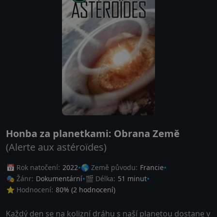
Honba za planetkami: Obrana Země
(Alerte aux astéroïdes)
📅 Rok natočení:
2022
🌎 Země původu:
Francie
🎭 Žánr:
Dokumentární
🎬 Délka:
51 minut
⭐ Hodnocení:
80
% (
2
hodnocení)
Každý den se na kolizní dráhu s naší planetou dostane v