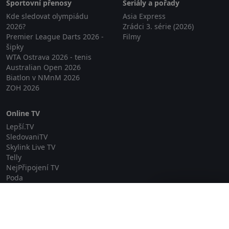
Sportovní přenosy
Seriály a pořady
Kde sledovat olympiádu
Asia Express
2026?
Zrádci 3. série (2026)
Premier League Darts 2026 -
Filmy
šipky
WTA Ostrava 2026 - tenis
Australian Open 2026
Biatlon v NMnM 2026
ZOH 2026
Online TV
Lepší.TV
SledovaniTV
Skylink Live TV
Telly
NejPřipojení TV
Poda
Sportovní přenosy
Zavřít reklamu
GDPR
Zásady cookies
Redakce
O projektu Zkouknout.cz
Obchodní podmínky