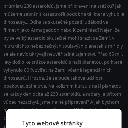
průměru 230 asteroidů. Jsme připraveni na srážku? Jak
můžeme zabránit katastrofě podobné té, která vyhubila
dinosaury... Odhalte skutečné pozadí událostí ve
filmech jako Armageddon nebo K zemi hleď! Nejen, že
by se velký asteroid skutečně mohl srazit se Zemí, v
nitru těchto nebezpečných toulavých planetek s mířidly
se ale navíc ukrývají neuvěřitelná tajemství. Před 65 mil.
lety došlo ke srážce asteroidů s naší planetou, po které
vyhynulo 80 % zvířat na Zemi, včetně legendárních
dinosaurů. Hrozba, že se bude taková událost
opakovat, stále trvá. Na kolizním kurzu s naší planetou
se každý den ocitá až 230 asteroidů, a radary je přitom
vůbec nezachytí. Jsme na ně připraveni? A jak bychom
mohli zabránit budoucí katastrofě? Dnešní vědci z
celého světa se snaží zmapovat okolní vesmír a
Tyto webové stránky
zaznamenat aspoň ty nejnebezpečnější z asteroidů.