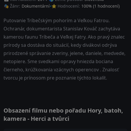
🎭 Žánr:
Dokumentární
⭐ Hodnocení:
100
% (
1
hodnocení)
Putovanie Tríbečským pohorím a Veľkou Fatrou.
Ochranár, dokumentarista Stanislav Kováč zachytáva
kamerou faunu Tríbeča a Veľkej Fatry. Ako pravý znalec
prírody sa dostáva do situácií, kedy divákovi odrýva
prirodzené správanie zveriny, jelene, daniele, medvede,
netopiere. Sme svedkami opravy hniezda bociana
čierneho, krúžkovania vzácnych operencov . Znalosť
tvorcu je prínosom pre poznanie týchto lokalít.
Obsazení filmu nebo pořadu Hory, batoh,
kamera - Herci a tvůrci