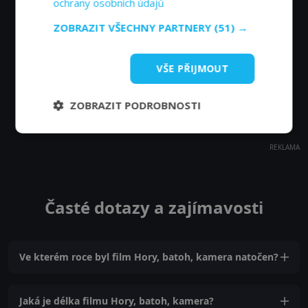
ochrany osobních údajů
ZOBRAZIT VŠECHNY PARTNERY
(51) →
VŠE PŘIJMOUT
ZOBRAZIT PODROBNOSTI
REKLAMA
Časté dotazy a zajímavosti
Ve kterém roce byl film Hory, batoh, kamera natočen?
Jaká je délka filmu Hory, batoh, kamera?