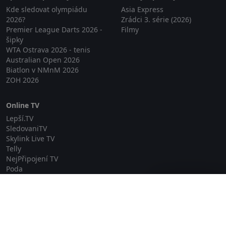
Kde sledovat olympiádu
Asia Express
2026?
Zrádci 3. série (2026)
Premier League Darts 2026 -
Filmy
šipky
WTA Ostrava 2026 - tenis
Australian Open 2026
Biatlon v NMnM 2026
ZOH 2026
Online TV
Lepší.TV
SledovaniTV
Skylink Live TV
Telly
NejPřipojení TV
Poda
Sportovní přenosy
Zavřít reklamu
GDPR
Zásady cookies
Redakce
O projektu Zkouknout.cz
Obchodní podmínky
Etický kodex
Kontakt