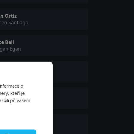
n Ortiz
ben Santiago
e Bell
gan Egan
yne Duvall
l Avery
Informace o
ery, kteří je
ximiliano Hernández
ždili při vašem
rlos Bragon
 Simpkins
tthew Egan