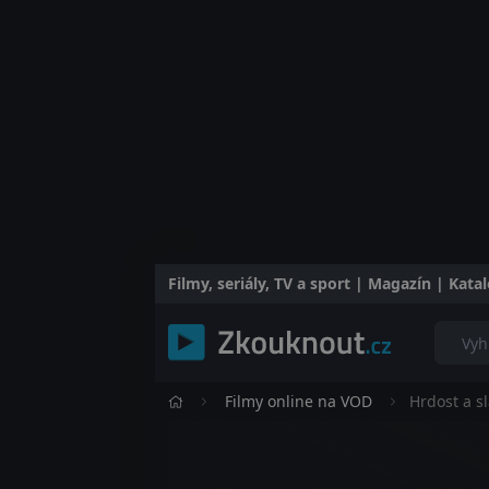
Filmy, seriály, TV a sport | Magazín | Kat
Filmy online na VOD
Hrdost a s