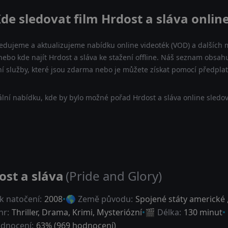
de sledovat film Hrdost a sláva onlin
ledujeme a aktualizujeme nabídku online videoték (VOD) a dalších m
nebo kde najít Hrdost a sláva ke stažení offline. Náš seznam obsahu
ní služby, které jsou zdarma nebo je můžete získat pomocí předpla
lní nabídku, kde by bylo možné pořad Hrdost a sláva online sledov
ost a sláva
(Pride and Glory)
k natočení:
2008
🌎 Země původu:
Spojené státy americké
nr:
Thriller
,
Drama
,
Krimi
,
Mysteriózní
🎬 Délka:
130 minut
dnocení:
63
% (
969
hodnocení)