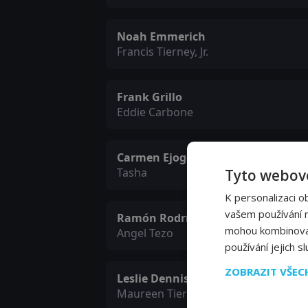
Noah Emmerich
Francis Tierney, Jr.
Frank Grillo
Eddie Carbone
Carmen Ejogo
Tasha
Tyto webové
K personalizaci o
vašem používání na
Ramón Rodríguez
mohou kombinovat 
Angel Tezo
používání jejich s
ZOBRAZIT VŠE
Leslie Denniston
Maureen Tierney