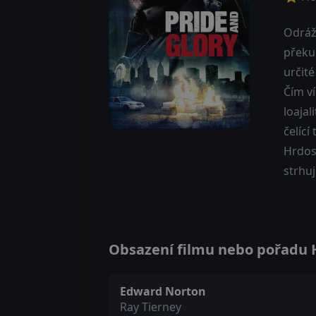
Odrážk
překu
určité
Čím ví
loajal
čelící
Hrdost
strhuj
Obsazení filmu nebo pořadu Hr
Edward Norton
Ray Tierney