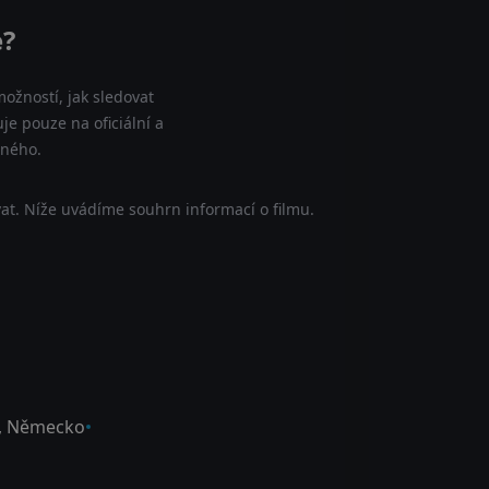
e?
ožností, jak sledovat
je pouze na oficiální a
tného.
at. Níže uvádíme souhrn informací o filmu.
,
Německo