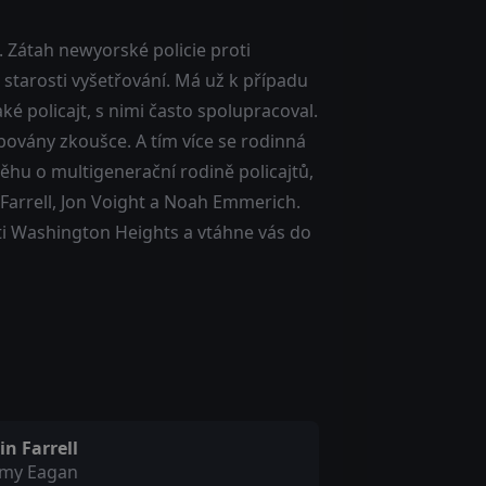
. Zátah newyorské policie proti
starosti vyšetřování. Má už k případu
ké policajt, s nimi často spolupracoval.
obovány zkoušce. A tím více se rodinná
běhu o multigenerační rodině policajtů,
n Farrell, Jon Voight a Noah Emmerich.
rti Washington Heights a vtáhne vás do
in Farrell
mmy Eagan