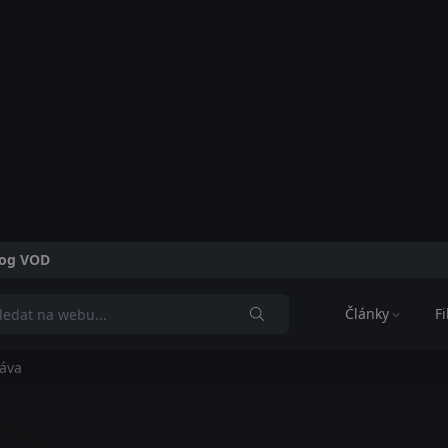
alog VOD
Články
F
láva