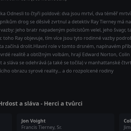
a Odnesli to čtyři poldové: dva jsou mrtví, dva téměř mrtví
pníkům drog se děsivě zvrtnul a detektiv Ray Tierney má na 
 vazby: jeho bratr napadeným policistům velel, jeho švagr, ta
c toho Ray objevuje, tím více jsou tyto rodinné vazby podr
ita začíná drolit.Hlavní role v tomto drsném, napínavém pří
 tvrdé realitě a obtížným volbám, hrají Edward Norton, Coli
 a sláva se odehrává (a také se točila) v manhattanské čtv
ícího obrazu syrové reality... a do rozpolcené rodiny
dost a sláva - Herci a tvůrci
Jon Voight
Col
Francis Tierney, Sr.
Ji