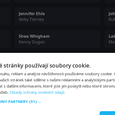
Jennifer Ehle
Joh
Abby Tierney
Ru
Shea Whigham
Lak
Kenny Dugan
Me
Manny Perez
Wa
Coco Dominguez
Bil
 stránky používají soubory cookie.
bsahu, reklam a analýze návštěvnosti používáme soubory cookie. 
šich stránek také sdílíme s našimi reklamními a analytickými partn
Rick Gonzalez
Ma
s dalšími informacemi, které jste jim poskytli nebo které shromá
Eladio Casado
Ca
lužeb.
Zásady ochrany osobních údajů
CHNY PARTNERY
(51) →
Hannah Riggins
Ty
Caitlin Tierney
Ma