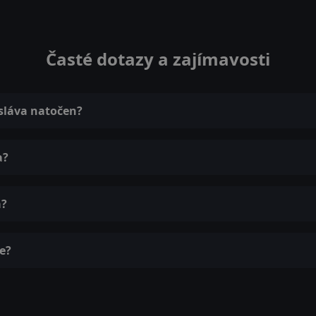
Časté dotazy a zajímavosti
 sláva natočen?
a?
a?
ne?