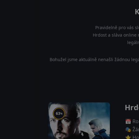
K
Pravidelně pro vás s
Hrdost a sláva online 
legál
Bohužel jsme aktuálně nenašli žádnou legá
Hrd
63
%
📅 Ro
🎭 Žá
⭐ Ho