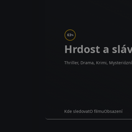
63
%
Hrdost a slá
Thriller, Drama, Krimi, Mysteriózní
Kde sledovat
O filmu
Obsazení