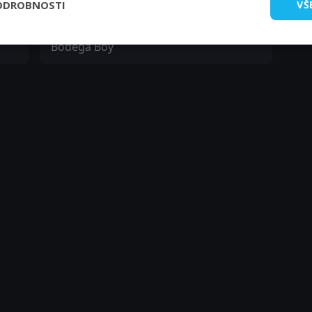
ODROBNOSTI
VŠ
Francisco Burgos
Bodega Boy