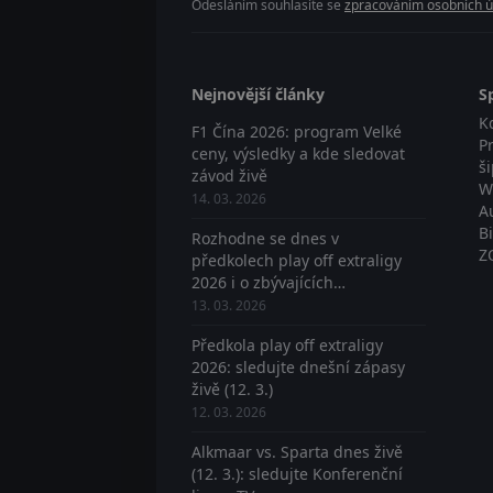
Odesláním souhlasíte se
zpracováním osobních ú
Nejnovější články
S
K
F1 Čína 2026: program Velké
P
ceny, výsledky a kde sledovat
š
závod živě
W
14. 03. 2026
A
B
Rozhodne se dnes v
Z
předkolech play off extraligy
2026 i o zbývajících
postupujících? Sledujte živě
13. 03. 2026
Předkola play off extraligy
2026: sledujte dnešní zápasy
živě (12. 3.)
12. 03. 2026
Alkmaar vs. Sparta dnes živě
(12. 3.): sledujte Konferenční