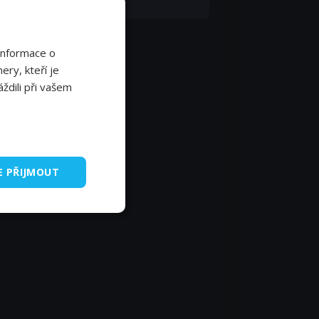
a (voice)
Informace o
ery, kteří je
ždili při vašem
E PŘIJMOUT