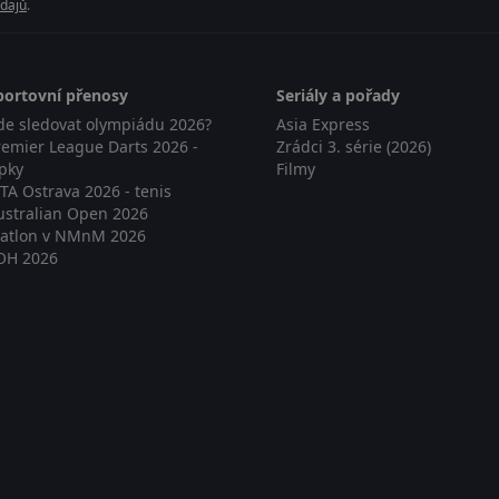
dajů
.
portovní přenosy
Seriály a pořady
de sledovat olympiádu 2026?
Asia Express
remier League Darts 2026 -
Zrádci 3. série (2026)
ipky
Filmy
TA Ostrava 2026 - tenis
ustralian Open 2026
iatlon v NMnM 2026
OH 2026