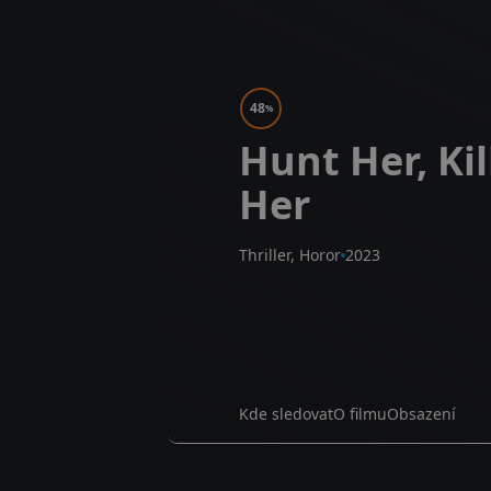
48
%
Hunt Her, Kil
Her
Thriller, Horor
2023
Kde sledovat
O filmu
Obsazení