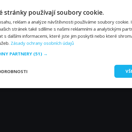
Lily
Tin
 stránky používají soubory cookie.
bsahu, reklam a analýze návštěvnosti používáme soubory cookie. 
šich stránek také sdílíme s našimi reklamními a analytickými partn
s dalšími informacemi, které jste jim poskytli nebo které shromá
lužeb.
Zásady ochrany osobních údajů
CHNY PARTNERY
(51) →
ODROBNOSTI
VŠ