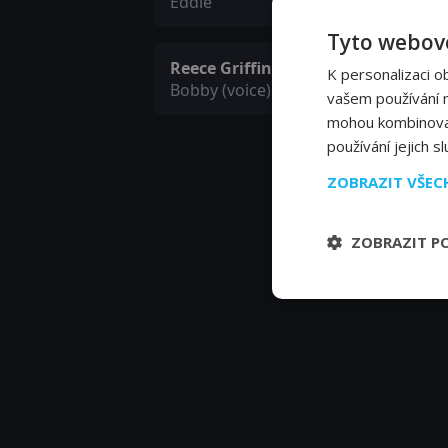
Eddie
Tyto webové
Reece Griffin
K personalizaci o
Bobby (voice)
vašem používání na
mohou kombinovat 
používání jejich s
ZOBRAZIT VŠE
ZOBRAZIT P