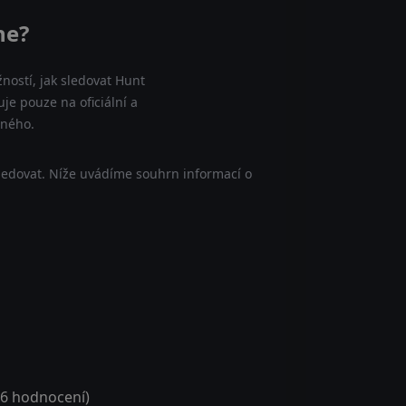
ne?
ností, jak sledovat Hunt
uje pouze na oficiální a
tného.
sledovat. Níže uvádíme souhrn informací o
6
hodnocení)