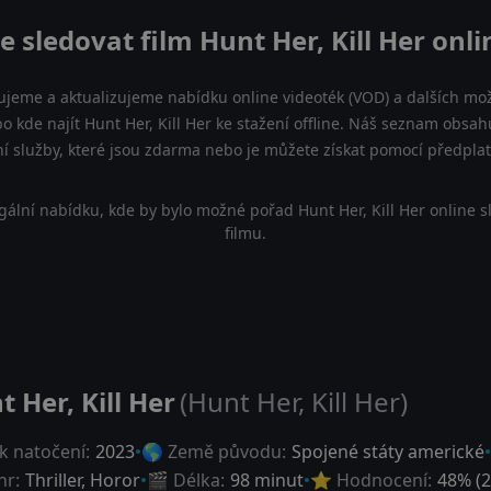
e sledovat film Hunt Her, Kill Her onli
ujeme a aktualizujeme nabídku online videoték (VOD) a dalších mož
bo kde najít Hunt Her, Kill Her ke stažení offline. Náš seznam obsah
ní služby, které jsou zdarma nebo je můžete získat pomocí předpla
ální nabídku, kde by bylo možné pořad Hunt Her, Kill Her online 
filmu.
 Her, Kill Her
(Hunt Her, Kill Her)
k natočení:
2023
🌎 Země původu:
Spojené státy americké
nr:
Thriller
,
Horor
🎬 Délka:
98 minut
⭐ Hodnocení:
48
% (
2