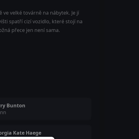
ve velké továrně na nábytek. Je jí
ti spatří cizí vozidlo, které stojí na
možná přece jen není sama.
rry Bunton
enn
orgia Kate Haege