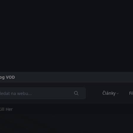
alog VOD
Články
F
ill Her