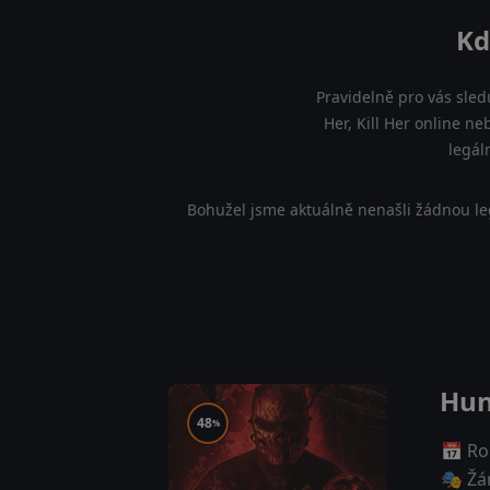
Kd
Pravidelně pro vás sled
Her, Kill Her online ne
legál
Bohužel jsme aktuálně nenašli žádnou leg
Hunt
48
%
📅 Ro
🎭 Žá