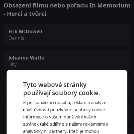
Obsazení filmu nebo pořadu In Memorium
- Herci a tvůrci
Erik McDowell
Dennis
Johanna Watts
Lilly
Tyto webové stránky
Levi Powell
Frank
používají soubory cookie.
K personalizaci obsahu, reklam a analýze
návštěvnosti používáme soubory cookie.
Mary Portser
Informace o vašem používání našich
Ms. Sporec
stránek také sdílíme s našimi reklamními a
analytickými partnery, kteří je mohou