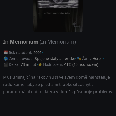
In Memorium
(In Memorium)
📅 Rok natočení:
2005
🌎 Země původu:
Spojené státy americké
🎭 Žánr:
Horor
🎬 Délka:
73 minut
⭐ Hodnocení:
41
% (
15
hodnocení)
Muž umírající na rakovinu si ve svém domě nainstaluje
řadu kamer, aby se před smrtí pokusil zachytit
paranormální entitu, která v domě způsobuje problémy.