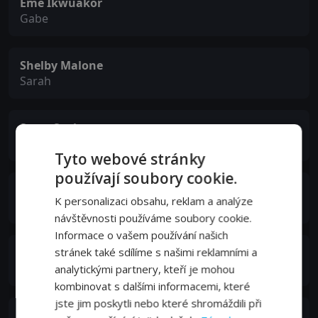
Eme Ikwuakor
Gabe
Shelby Malone
Sarah
Steve Sealy
Ron
Tyto webové stránky
používají soubory cookie.
Shannan Steele
K personalizaci obsahu, reklam a analýze
Shelly
návštěvnosti používáme soubory cookie.
Informace o vašem používání našich
Steven Brown
stránek také sdílíme s našimi reklamními a
The Collector
analytickými partnery, kteří je mohou
kombinovat s dalšími informacemi, které
jste jim poskytli nebo které shromáždili při
Shauna Earp