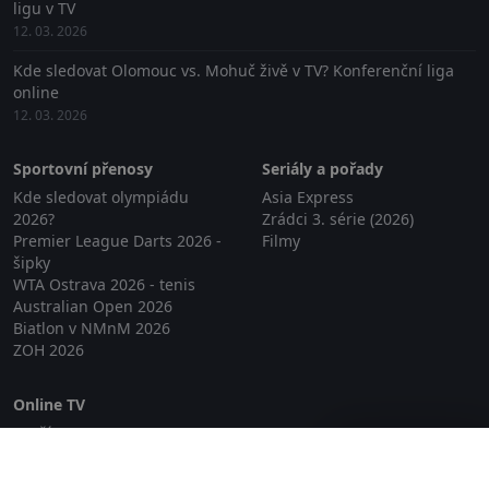
ligu v TV
12. 03. 2026
Kde sledovat Olomouc vs. Mohuč živě v TV? Konferenční liga
online
12. 03. 2026
Sportovní přenosy
Seriály a pořady
Kde sledovat olympiádu
Asia Express
2026?
Zrádci 3. série (2026)
Premier League Darts 2026 -
Filmy
šipky
WTA Ostrava 2026 - tenis
Australian Open 2026
Biatlon v NMnM 2026
ZOH 2026
Online TV
Lepší.TV
Zavřít reklamu
SledovaniTV
Skylink Live TV