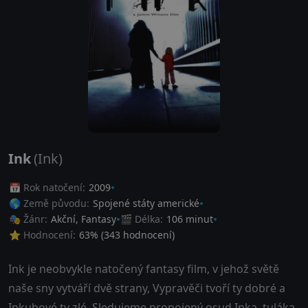
Ink
(Ink)
📅 Rok natočení:
2009
🌎 Země původu:
Spojené státy americké
🎭 Žánr:
Akční
,
Fantasy
🎬 Délka:
106 minut
⭐ Hodnocení:
63
% (
343
hodnocení)
Ink je neobvykle natočený fantasy film, v jehož světě
naše sny vytváří dvě strany, Vypravěči tvoří ty dobré a
Inkubové ty zlé. Sledujeme propojený osud Inka, tuláka