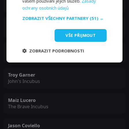
vašem používání jejich služeb.
Zásady
Sadie
ochrany osobních údajů
ZOBRAZIT VŠECHNY PARTNERY
(51) →
Marty Lindsey
The Key Master Incubus
VŠE PŘIJMOUT
Jeffrey Richardson
ZOBRAZIT PODROBNOSTI
The Prince
Troy Garner
John's Incubus
Maiz Lucero
The Brave Incubus
Jason Coviello