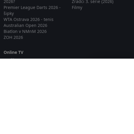
2026?
Zrádci 3. série (2026)
Premier League Darts 2026 -
Filmy
šipky
WTA Ostrava 2026 - tenis
Australian Open 2026
Biatlon v NMnM 2026
ZOH 2026
Online TV
Lepší.TV
Zavřít reklamu
SledovaniTV
Skylink Live TV
Telly
NejPřipojení TV
Poda
Sportovní přenosy
GDPR
Zásady cookies
Redakce
O projektu Zkouknout.cz
Obchodní podmínky
Etický kodex
Kontakt
Copyright © 2026 zkouknout.cz