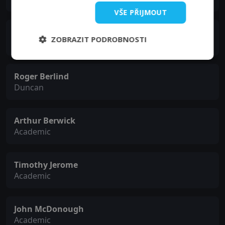
VŠE PŘIJMOUT
Helen Hanft
ZOBRAZIT PODROBNOSTI
Rose
Roger Berlind
Duncan
Arthur Berwick
Academic
Timothy Jerome
Academic
John McDonough
Academic