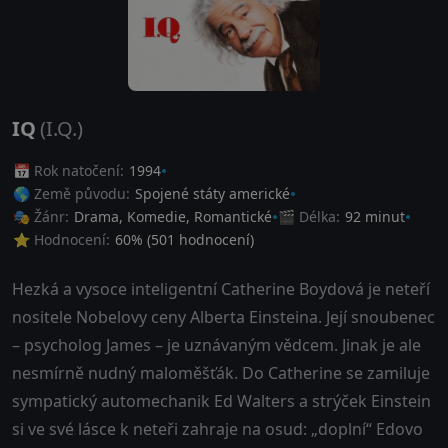
IQ
(I.Q.)
📅 Rok natočení:
1994
🌎 Země původu:
Spojené státy americké
🎭 Žánr:
Drama
,
Komedie
,
Romantické
🎬 Délka:
92 minut
⭐ Hodnocení:
60
% (
501
hodnocení)
Hezká a vysoce inteligentní Catherine Boydová je neteří
nositele Nobelovy ceny Alberta Einsteina. Její snoubenec
– psycholog James – je uznávaným vědcem. Jinak je ale
nesmírně nudný maloměšťák. Do Catherine se zamiluje
sympatický automechanik Ed Walters a strýček Einstein
si ve své lásce k neteři zahraje na osud: „doplní“ Edovo