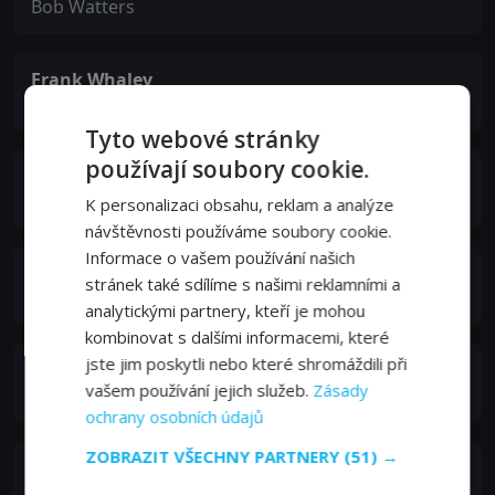
Bob Watters
Frank Whaley
Frank
Tyto webové stránky
používají soubory cookie.
Charles Durning
Louis Bamberger
K personalizaci obsahu, reklam a analýze
návštěvnosti používáme soubory cookie.
Informace o vašem používání našich
Keene Curtis
stránek také sdílíme s našimi reklamními a
Eisenhower
analytickými partnery, kteří je mohou
kombinovat s dalšími informacemi, které
jste jim poskytli nebo které shromáždili při
Alice Playten
vašem používání jejich služeb.
Zásady
Gretchen
ochrany osobních údajů
ZOBRAZIT VŠECHNY PARTNERY
(51) →
Danny Zorn
Dennis