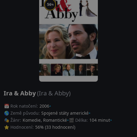
56
%
Ira & Abby
(Ira & Abby)
📅 Rok natočení:
2006
🌎 Země původu:
Spojené státy americké
🎭 Žánr:
Komedie
,
Romantické
🎬 Délka:
104 minut
⭐ Hodnocení:
56
% (
33
hodnocení)