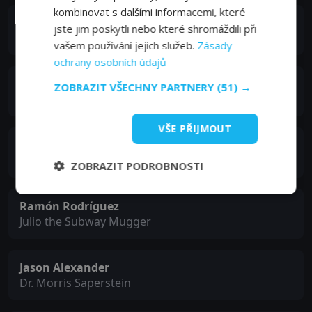
kombinovat s dalšími informacemi, které
Frances Conroy
jste jim poskytli nebo které shromáždili při
Lynne Willoughby
vašem používání jejich služeb.
Zásady
ochrany osobních údajů
Malachy McCourt
ZOBRAZIT VŠECHNY PARTNERY
(51) →
First Justice of the Peace
VŠE PŘIJMOUT
Modi
Marvin the Limo Driver
ZOBRAZIT PODROBNOSTI
Ramón Rodríguez
Julio the Subway Mugger
Jason Alexander
Dr. Morris Saperstein