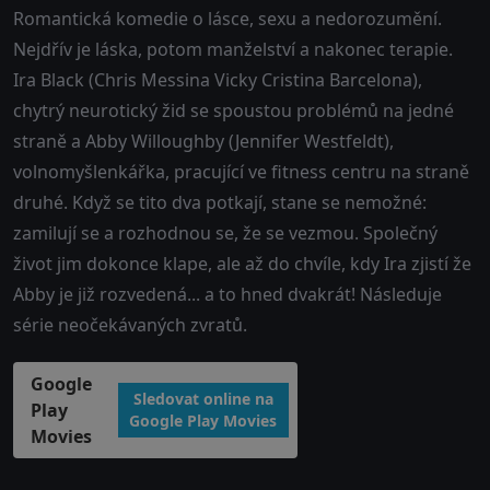
Romantická komedie o lásce, sexu a nedorozumění.
Nejdřív je láska, potom manželství a nakonec terapie.
Ira Black (Chris Messina Vicky Cristina Barcelona),
chytrý neurotický žid se spoustou problémů na jedné
straně a Abby Willoughby (Jennifer Westfeldt),
volnomyšlenkářka, pracující ve fitness centru na straně
druhé. Když se tito dva potkají, stane se nemožné:
zamilují se a rozhodnou se, že se vezmou. Společný
život jim dokonce klape, ale až do chvíle, kdy Ira zjistí že
Abby je již rozvedená... a to hned dvakrát! Následuje
série neočekávaných zvratů.
Google
Sledovat online na
Play
Google Play Movies
Movies