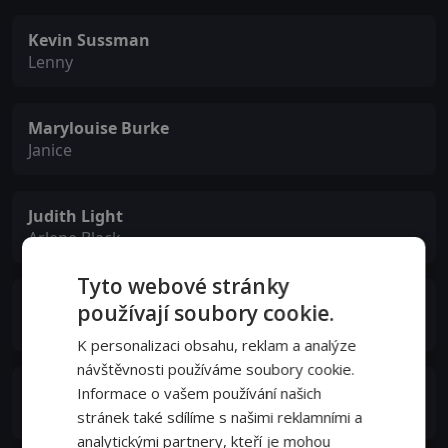
Kevin Sussman
Lenny
Marylouise Burke
Janice
Judith Light
Arlene Black
Tyto webové stránky
Robert Klein
používají soubory cookie.
Seymour Black
K personalizaci obsahu, reklam a analýze
návštěvnosti používáme soubory cookie.
Fred Willard
Informace o vašem používání našich
Michael Willoughby
stránek také sdílíme s našimi reklamními a
analytickými partnery, kteří je mohou