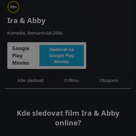
56
%
Ira & Abby
Komedie, Romantické
2006
Google
Sledovat na
Play
Google Play
Movies
Movies
Kde sledovat
O filmu
Obsazení
Kde sledovat film Ira & Abby
online?