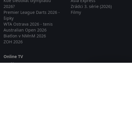
Kde sledovat olympiádu
Asia Express
2026?
Zrádci 3. série (2026)
Premier League Darts 2026 -
Filmy
šipky
WTA Ostrava 2026 - tenis
Australian Open 2026
Biatlon v NMnM 2026
ZOH 2026
Online TV
Lepší.TV
Zavřít reklamu
SledovaniTV
Skylink Live TV
Telly
NejPřipojení TV
Poda
Sportovní přenosy
GDPR
Zásady cookies
Redakce
O projektu Zkouknout.cz
Obchodní podmínky
Etický kodex
Kontakt
Copyright © 2026 zkouknout.cz