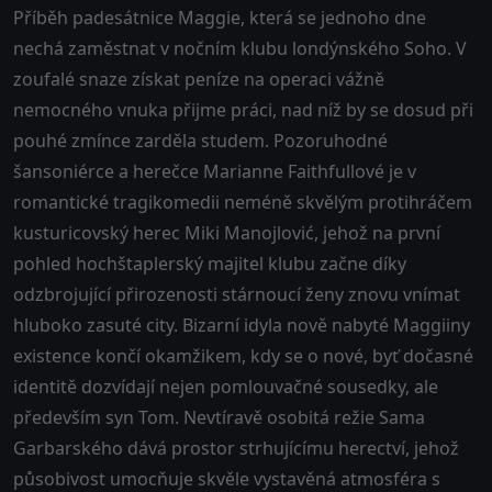
Příběh padesátnice Maggie, která se jednoho dne
nechá zaměstnat v nočním klubu londýnského Soho. V
zoufalé snaze získat peníze na operaci vážně
nemocného vnuka přijme práci, nad níž by se dosud při
pouhé zmínce zarděla studem. Pozoruhodné
šansoniérce a herečce Marianne Faithfullové je v
romantické tragikomedii neméně skvělým protihráčem
kusturicovský herec Miki Manojlović, jehož na první
pohled hochštaplerský majitel klubu začne díky
odzbrojující přirozenosti stárnoucí ženy znovu vnímat
hluboko zasuté city. Bizarní idyla nově nabyté Maggiiny
existence končí okamžikem, kdy se o nové, byť dočasné
identitě dozvídají nejen pomlouvačné sousedky, ale
především syn Tom. Nevtíravě osobitá režie Sama
Garbarského dává prostor strhujícímu herectví, jehož
působivost umocňuje skvěle vystavěná atmosféra s