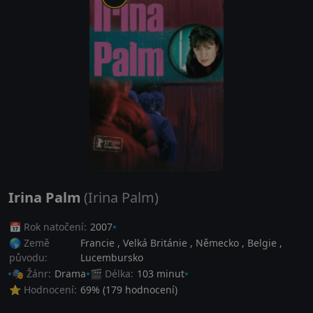
Irina Palm
(Irina Palm)
📅 Rok natočení:
2007
🌎 Země
Francie
,
Velká Británie
,
Německo
,
Belgie
,
původu:
Lucembursko
🎭 Žánr:
Drama
🎬 Délka:
103 minut
⭐ Hodnocení:
69
% (
179
hodnocení)