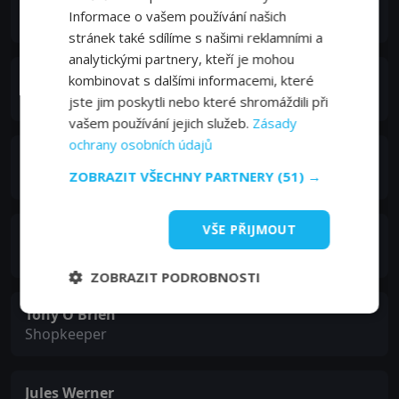
Meg Wynn Owen
Informace o vašem používání našich
Julia
stránek také sdílíme s našimi reklamními a
analytickými partnery, kteří je mohou
Susan Hitch
kombinovat s dalšími informacemi, které
Beth
jste jim poskytli nebo které shromáždili při
vašem používání jejich služeb.
Zásady
ochrany osobních údajů
Flip Webster
ZOBRAZIT VŠECHNY PARTNERY
(51) →
Edith
VŠE PŘIJMOUT
Jonny Coyne
Dave
ZOBRAZIT PODROBNOSTI
Tony O'Brien
Shopkeeper
Jules Werner