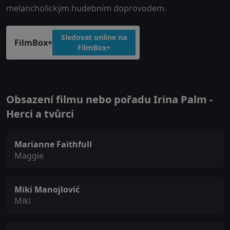
melancholickým hudebním doprovodem.
Sledovat online na
FilmBox+
FilmBox+
Obsazení filmu nebo pořadu Irina Palm -
Herci a tvůrci
Marianne Faithfull
Maggie
Miki Manojlović
Miki