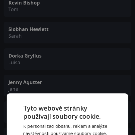
Kevin Bishop
Tom
Siobhan Hewlett
Sarah
Dorka Gryllus
Luisa
Jenny Agutter
Jane
Tyto webové stránky
Corey Burke
používají soubory cookie.
Olly
K personalizaci obsahu, reklam a analýze
návštěvnosti používáme soubory cookie.