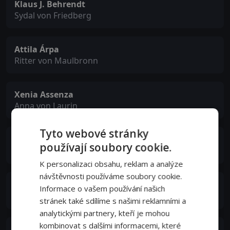
Klaus J. Behrendt
Sydal von Friedberg
Attila Árpa
Ritter von Maulbronn
Xenia Assenza
Anna von Laurin
Tyto webové stránky
Patrick Mölleken
používají soubory cookie.
Isenhart (jung)
K personalizaci obsahu, reklam a analýze
návštěvnosti používáme soubory cookie.
Jeanette Biedermann
Informace o vašem používání našich
Maria
stránek také sdílíme s našimi reklamními a
analytickými partnery, kteří je mohou
kombinovat s dalšími informacemi, které