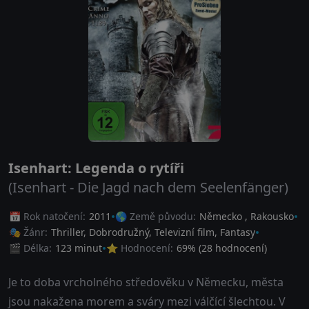
Isenhart: Legenda o rytíři
(Isenhart - Die Jagd nach dem Seelenfänger)
📅 Rok natočení:
2011
🌎 Země původu:
Německo
,
Rakousko
🎭 Žánr:
Thriller
,
Dobrodružný
,
Televizní film
,
Fantasy
🎬 Délka:
123 minut
⭐ Hodnocení:
69
% (
28
hodnocení)
Je to doba vrcholného středověku v Německu, města
jsou nakažena morem a sváry mezi válčící šlechtou. V