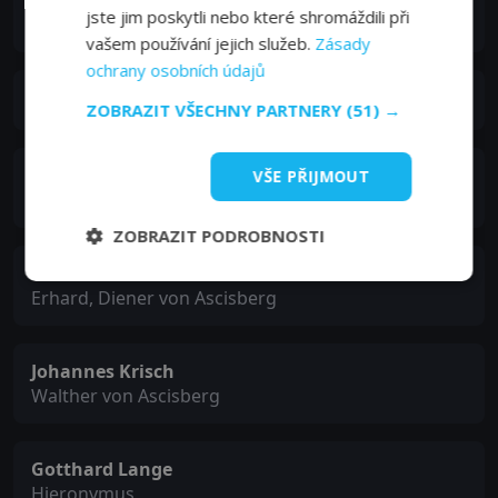
Martin Feifel
jste jim poskytli nebo které shromáždili při
Sigimund von Laurin
vašem používání jejich služeb.
Zásady
ochrany osobních údajů
Nastja Breckner
ZOBRAZIT VŠECHNY PARTNERY
(51) →
Torsten Hammann
VŠE PŘIJMOUT
Michael von Bremen
ZOBRAZIT PODROBNOSTI
Erhard Hartmann
Erhard, Diener von Ascisberg
Johannes Krisch
Walther von Ascisberg
Gotthard Lange
Hieronymus