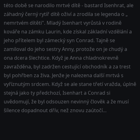
této době se narodilo mrtvé dítě - bastard Isenhrat, ale
záhadný černý rytíř dítě oživí a zrodila se legenda o „
nemrtvém dítěti". Mladý Isenhart vyrůstá v rodině
kováře na zámku Laurin, kde získal základní vzdělání a
jeho přítelem byl zámecký syn Conrad. Tajně se
zamiloval do jeho sestry Anny, protože on je chudý a
ona dcera šlechtice. Když je Anna chladnokrevně
zavražděna, byl zadržen cestující obchodník a za trest
byl pohřben za živa. Jenže je nalezena další mrtvá s
vyříznutým srdcem. Když se ale stane třetí vražda, úplně
stejná jako ty předchozí, Isenhart a Conrad si
uvědomují, že byl odsouzen nevinný člověk a že musí
šílence dopadnout dřív, než znovu zaútočí...