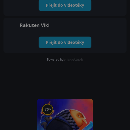
Přejít do videotéky
Rakuten Viki
Přejít do videotéky
Powered by
70
%