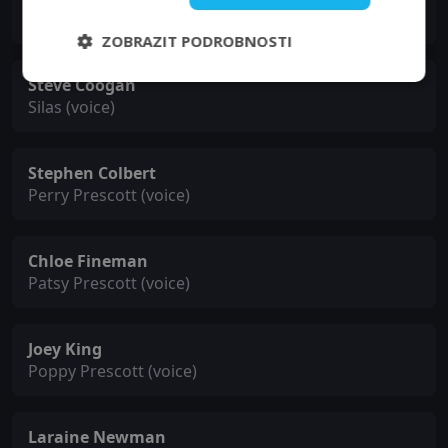
Principal Übelschlecht (voice)
ZOBRAZIT PODROBNOSTI
Steve Coogan
Silas (voice)
Stephen Colbert
Perry Prescott (voice)
Chloe Fineman
Patsy Prescott (voice)
Joey King
Poppy Prescott (voice)
Laraine Newman