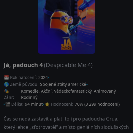
Já, padouch 4
(Despicable Me 4)
📅 Rok natočení:
2024
🌎 Země původu:
Spojené státy americké
🎭
Komedie
,
Akční
,
Vědeckofantastický
,
Animovaný
,
Žánr:
Rodinný
🎬 Délka:
94 minut
⭐ Hodnocení:
70
% (
3 299
hodnocení)
Čas se nedá zastavit a platí to i pro padoucha Grua,
který lehce „zfotrovatěl“ a místo geniálních zlodušských