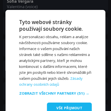
Sofía Vergara
Valentina (voice)
Tyto webové stránky
Miranda Cosgrove
používají soubory cookie.
Margo (voice)
K personalizaci obsahu, reklam a analýze
návštěvnosti používáme soubory cookie.
Dana Gaier
Informace o vašem používání našich
Edith (voice)
stránek také sdílíme s našimi reklamními a
analytickými partnery, kteří je mohou
kombinovat s dalšími informacemi, které
Madison Polan
Agnes (voice)
jste jim poskytli nebo které shromáždili při
vašem používání jejich služeb.
Zásady
ochrany osobních údajů
Pierre Coffin
ZOBRAZIT VŠECHNY PARTNERY
(51) →
Minions (voice)
VŠE PŘIJMOUT
Chris Renaud