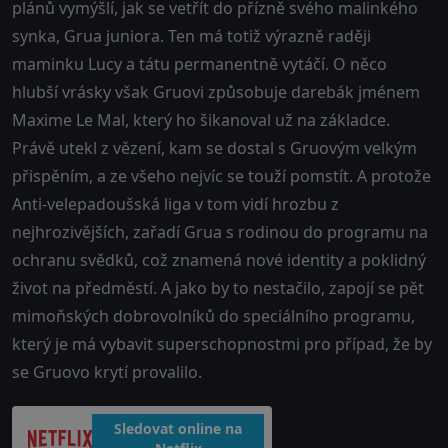
plánů vymýšlí, jak se vetřít do přízně svého malinkého
synka, Grua juniora. Ten má totiž výrazně raději
maminku Lucy a tátu permanentně vytáčí. O něco
hlubší vrásky však Gruovi způsobuje darebák jménem
Maxime Le Mal, který ho šikanoval už na základce.
Právě utekl z vězení, kam se dostal s Gruovým velkým
přispěním, a ze všeho nejvíc se touží pomstít. A protože
Anti-velepadoušská liga v tom vidí hrozbu z
nejhrozivějších, zařadí Grua s rodinou do programu na
ochranu svědků, což znamená nové identity a poklidný
život na předměstí. A jako by to nestačilo, zapojí se pět
mimoňských dobrovolníků do speciálního programu,
který je má vybavit superschopnostmi pro případ, že by
se Gruovo krytí provalilo.
Sledovat online na