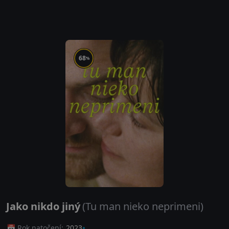
68
%
Jako nikdo jiný
(Tu man nieko neprimeni)
📅 Rok natočení:
2023