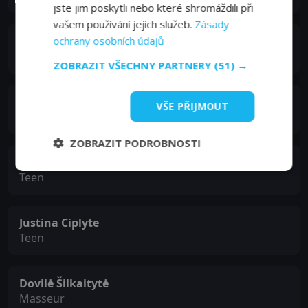
jste jim poskytli nebo které shromáždili při
vašem používání jejich služeb.
Zásady
Vytenis Naujokas
ochrany osobních údajů
Teen
ZOBRAZIT VŠECHNY PARTNERY
(51) →
Raminta Samakovaite
VŠE PŘIJMOUT
Teen
ZOBRAZIT PODROBNOSTI
Rugile Vosyliute
Teen
Justina Ciplyte
Teen
Dovilė Šilkaitytė
Masseur