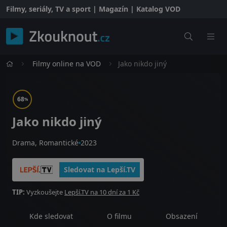
Filmy, seriály, TV a sport | Magazín | Katalog VOD
Filmy online na VOD
Jako nikdo jiný
68
%
Jako nikdo jiný
Drama, Romantické
2023
Sledovat na Lepší.TV
TIP:
Vyzkoušejte
Lepší.TV na 10 dní za 1 Kč
Kde sledovat
O filmu
Obsazení