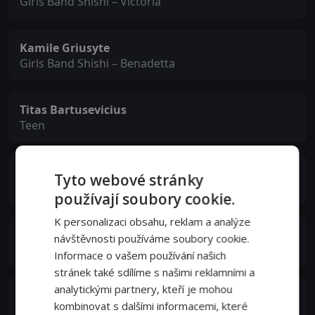
Girls Band Shishi – Victoria
Kamile Griusyte
Girls Band Shishi – Benadetta
Titas Bartusevicius
Teen
Mante Songinaite
Tyto webové stránky
Teen
používají soubory cookie.
K personalizaci obsahu, reklam a analýze
Justas Kontenis
návštěvnosti používáme soubory cookie.
Teen
Informace o vašem používání našich
stránek také sdílíme s našimi reklamními a
analytickými partnery, kteří je mohou
Modesta Jarmalaviciute
kombinovat s dalšími informacemi, které
Teen