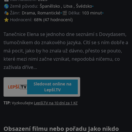
🌎 Země původu:
Španělsko
,
Litva
,
Švédsko
🎭 Žánr:
Drama
,
Romantické
🎬 Délka:
103 minut
⭐ Hodnocení:
68
% (
47
hodnocení)
Tanečnice Elena se jednoho dne seznámí s Dovydasem,
tlumočníkem do znakového jazyka. Cítí se s ním dobře a
má pocit, jako by ho znala už dávno, přesto se pouto,
které mezi nimi začne vznikat, nepodobá ničemu, co
zažívala dříve…
Sledovat online na
Lepší.TV
TIP:
Vyzkoušejte
Lepší.TV na 10 dní za 1 Kč
Obsazení filmu nebo pořadu Jako nikdo