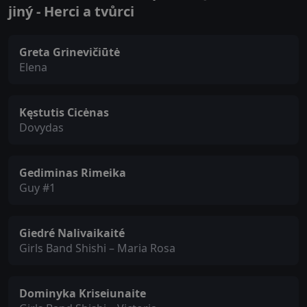
jiný - Herci a tvůrci
Greta Grinevičiūtė
Elena
Kęstutis Cicėnas
Dovydas
Gediminas Rimeika
Guy #1
Giedré Nalivaikaité
Girls Band Shishi – Maria Rosa
Dominyka Kriseiunaite