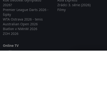
Kde sledovat olympiádu
Asia Express
2026?
Zrádci 3. série (2026)
Premier League Darts 2026 -
Filmy
šipky
WTA Ostrava 2026 - tenis
Australian Open 2026
Biatlon v NMnM 2026
ZOH 2026
Online TV
Lepší.TV
Zavřít reklamu
SledovaniTV
Skylink Live TV
Telly
NejPřipojení TV
Poda
Sportovní přenosy
GDPR
Zásady cookies
Redakce
O projektu Zkouknout.cz
Obchodní podmínky
Etický kodex
Kontakt
Copyright © 2026 zkouknout.cz