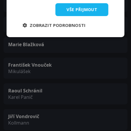
Tonička
VŠE PŘIJMOUT
Vladimír Řepa
ZOBRAZIT PODROBNOSTI
Marie Blažková
František Vnouček
Mikulášek
Raoul Schránil
Karel Panič
Jiří Vondrovič
Kollmann