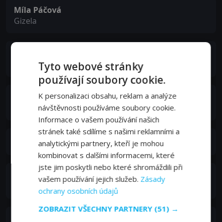
Míla Páčová
Gizela
František Hanus
Petr Domin
Tyto webové stránky
používají soubory cookie.
K personalizaci obsahu, reklam a analýze
Paula Valenska
Mařenka Klímová
návštěvnosti používáme soubory cookie.
Informace o vašem používání našich
stránek také sdílíme s našimi reklamními a
Jindřich Plachta
analytickými partnery, kteří je mohou
kombinovat s dalšími informacemi, které
jste jim poskytli nebo které shromáždili při
Marie Rýdlová
vašem používání jejich služeb.
Zásady
Kozlerová
ochrany osobních údajů
ZOBRAZIT VŠECHNY PARTNERY
(51) →
Jana Dítětová