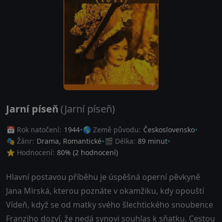
Jarní píseň
(Jarní píseň)
📅 Rok natočení:
1944
🌎 Země původu:
Československo
🎭 Žánr:
Drama
,
Romantické
🎬 Délka:
89 minut
⭐ Hodnocení:
80
% (
2
hodnocení)
Hlavní postavou příběhu je úspěšná operní pěvkyně
Jana Mirská, kterou poznáte v okamžiku, kdy opouští
Vídeň, když se od matky svého šlechtického snoubence
Franziho dozví, že nedá synovi souhlas k sňatku. Cestou