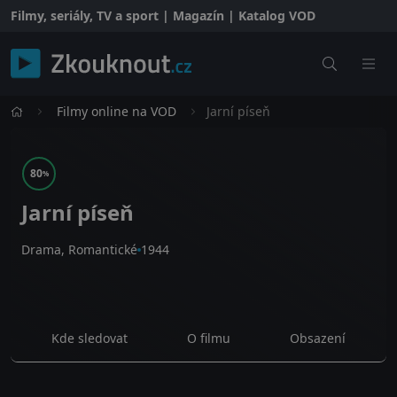
Filmy, seriály, TV a sport | Magazín | Katalog VOD
Filmy online na VOD
Jarní píseň
80
%
Jarní píseň
Drama, Romantické
1944
Kde sledovat
O filmu
Obsazení