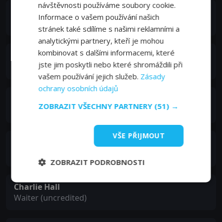
návštěvnosti používáme soubory cookie.
Ellen Corby
Informace o vašem používání našich
Partygoer at Table Next to Charley's (uncredited)
stránek také sdílíme s našimi reklamními a
analytickými partnery, kteří je mohou
kombinovat s dalšími informacemi, které
Robert Cummings
jste jim poskytli nebo které shromáždili při
Steamship Announcement Witness (uncredited)
vašem používání jejich služeb.
Zásady
ochrany osobních údajů
John Elliott
ZOBRAZIT VŠECHNY PARTNERY
(51) →
Exalted Ruler (uncredited)
VŠE PŘIJMOUT
Billy Gilbert
Mr. Ruttledge (voice) (uncredited)
ZOBRAZIT PODROBNOSTI
Charlie Hall
Waiter (uncredited)