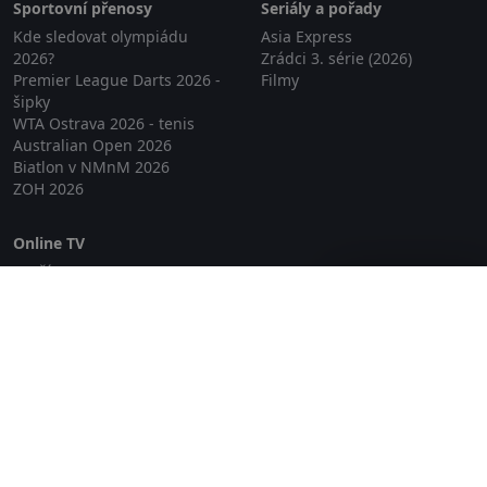
Sportovní přenosy
Seriály a pořady
Kde sledovat olympiádu
Asia Express
2026?
Zrádci 3. série (2026)
Premier League Darts 2026 -
Filmy
šipky
WTA Ostrava 2026 - tenis
Australian Open 2026
Biatlon v NMnM 2026
ZOH 2026
Online TV
Lepší.TV
Zavřít reklamu
SledovaniTV
Skylink Live TV
Telly
NejPřipojení TV
Poda
Sportovní přenosy
GDPR
Zásady cookies
Redakce
O projektu Zkouknout.cz
Obchodní podmínky