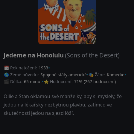
Jedeme na Honolulu
(Sons of the Desert)
📅 Rok natočení:
1933
🌎 Země původu:
Spojené státy americké
🎭 Žánr:
Komedie
🎬 Délka:
65 minut
⭐ Hodnocení:
71
% (
267
hodnocení)
Ollie a Stan oklamou své manželky, aby si myslely, že
jedou na lékařsky nezbytnou plavbu, zatímco ve
skutečnosti jedou na sjezd lóží.