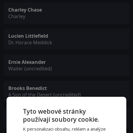
Charley Chase
Charley
Lucien Littlefield
Dr. Horace Meddick
Ernie Alexander
Waiter (uncredited)
Brooks Benedict
A Son of the Desert (uncredited)
Tyto webové stránky
Charita
používají soubory cookie.
Lead Hula Dancer (uncredited)
K personalizaci obsahu, reklam a analýze