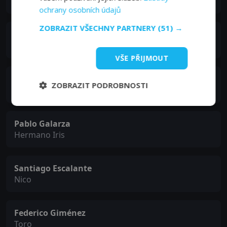
Samanta
ochrany osobních údajů
ZOBRAZIT VŠECHNY PARTNERY
(51) →
Leonardo Espíndola
Ramiro
VŠE PŘIJMOUT
Facundo Ledesma
ZOBRAZIT PODROBNOSTI
Pablo
Pablo Galarza
Hermano Iris
Santiago Escalante
Nico
Federico Giménez
Toro