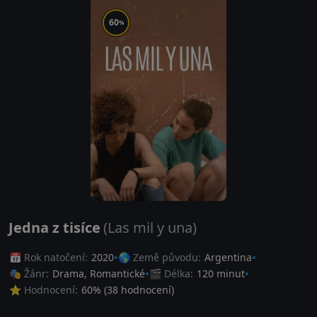
60
%
Jedna z tisíce
(Las mil y una)
📅 Rok natočení:
2020
🌎 Země původu:
Argentina
🎭 Žánr:
Drama
,
Romantické
🎬 Délka:
120 minut
⭐ Hodnocení:
60
% (
38
hodnocení)