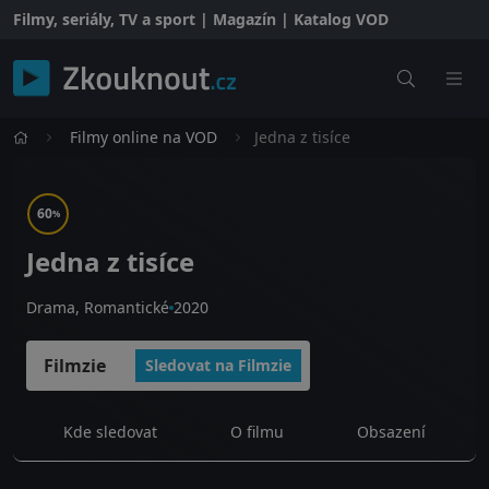
Filmy, seriály, TV a sport | Magazín | Katalog VOD
Filmy online na VOD
Jedna z tisíce
60
%
Jedna z tisíce
Drama, Romantické
2020
Filmzie
Sledovat na Filmzie
Kde sledovat
O filmu
Obsazení