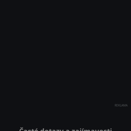
REKLAMA
Časté dotazy a zajímavosti