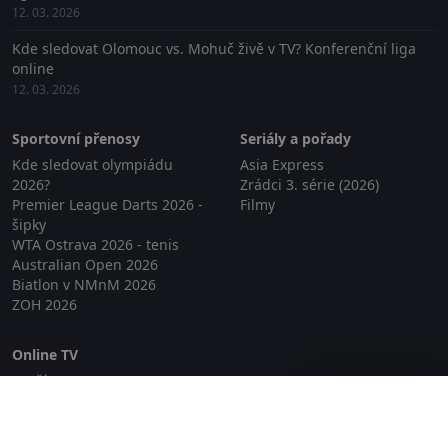
12. 03. 2026
Kde sledovat Olomouc vs. Mohuč živě v TV? Konferenční liga
online
12. 03. 2026
Sportovní přenosy
Seriály a pořady
Kde sledovat olympiádu
Asia Express
2026?
Zrádci 3. série (2026)
Premier League Darts 2026 -
Filmy
šipky
WTA Ostrava 2026 - tenis
Australian Open 2026
Biatlon v NMnM 2026
ZOH 2026
Online TV
Lepší.TV
Zavřít reklamu
SledovaniTV
Skylink Live TV
Telly