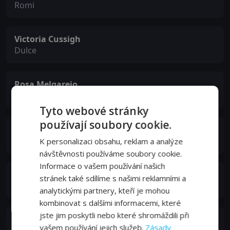
Romi
Victoria Cussigh
Dulce
Rosa Melgarejo
Aunt Claudia
Tyto webové stránky
používají soubory cookie.
Martha Beatriz Barboza
Aunt Tere
K personalizaci obsahu, reklam a analýze
návštěvnosti používáme soubory cookie.
Informace o vašem používání našich
Gustavo Bravo
stránek také sdílíme s našimi reklamními a
Hormiga
analytickými partnery, kteří je mohou
kombinovat s dalšími informacemi, které
jste jim poskytli nebo které shromáždili při
Florencia Castillo
vašem používání jejich služeb.
Zásady