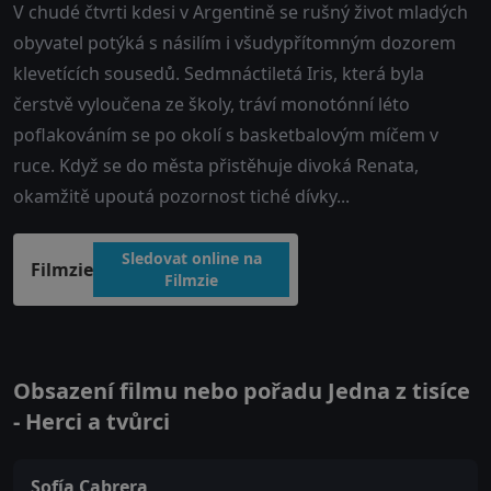
V chudé čtvrti kdesi v Argentině se rušný život mladých
obyvatel potýká s násilím i všudypřítomným dozorem
klevetících sousedů. Sedmnáctiletá Iris, která byla
čerstvě vyloučena ze školy, tráví monotónní léto
poflakováním se po okolí s basketbalovým míčem v
ruce. Když se do města přistěhuje divoká Renata,
okamžitě upoutá pozornost tiché dívky...
Sledovat online na
Filmzie
Filmzie
Obsazení filmu nebo pořadu Jedna z tisíce
- Herci a tvůrci
Sofía Cabrera