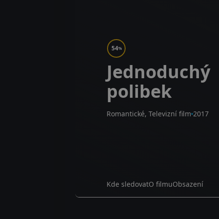
54
%
Jednoduchý
polibek
Romantické, Televizní film
2017
Kde sledovat
O filmu
Obsazení