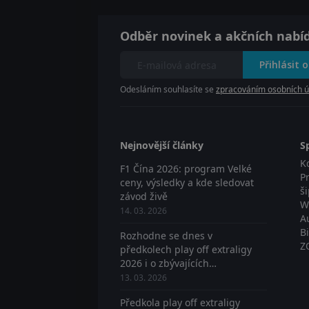
Odběr novinek a akčních nabí
Přihlásit 
Odesláním souhlasíte se
zpracováním osobních ú
Nejnovější články
S
K
F1 Čína 2026: program Velké
P
ceny, výsledky a kde sledovat
š
závod živě
W
14. 03. 2026
A
B
Rozhodne se dnes v
Z
předkolech play off extraligy
2026 i o zbývajících
postupujících? Sledujte živě
13. 03. 2026
Předkola play off extraligy