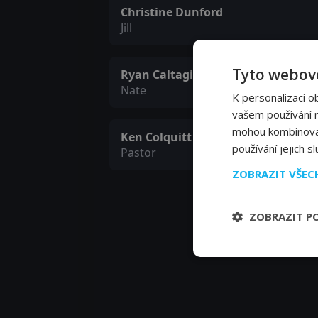
Christine Dunford
Jill
Tyto webové
Ryan Caltagirone
Nate
K personalizaci o
vašem používání na
mohou kombinovat 
Ken Colquitt
používání jejich s
Pastor
ZOBRAZIT VŠE
ZOBRAZIT P