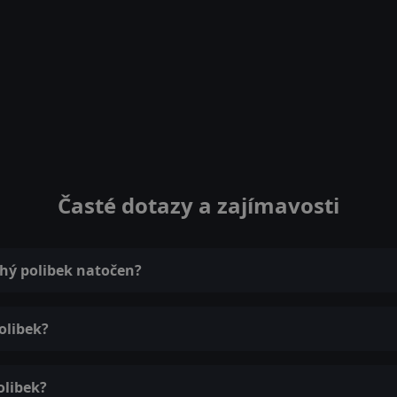
Časté dotazy a zajímavosti
chý polibek natočen?
olibek?
olibek?