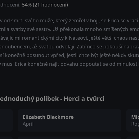
dnocení:
54
% (
21
hodnocení)
v od smrti svého muže, který zemřel v boji, se Erica se vra
nila svatby své sestry. Už překonala mnoho smíšených emocí,
ávajícími romantickými city k Nateovi. Ještě větší chaos nas
noubencem, až svatbu odvolají. Zatímco se pokouší napravit
sí konečně posunout vpřed, jestli chce být ještě někdy skut
 musí Erica konečně najít odvahu odpoutat se od minulosti a
ednoduchý polibek - Herci a tvůrci
Elizabeth Blackmore
Mi
April
Ro