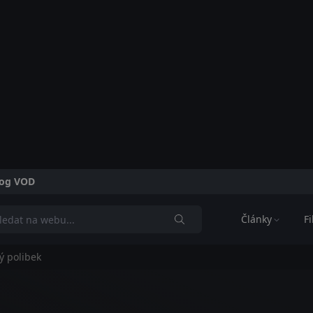
alog VOD
Články
F
ý polibek