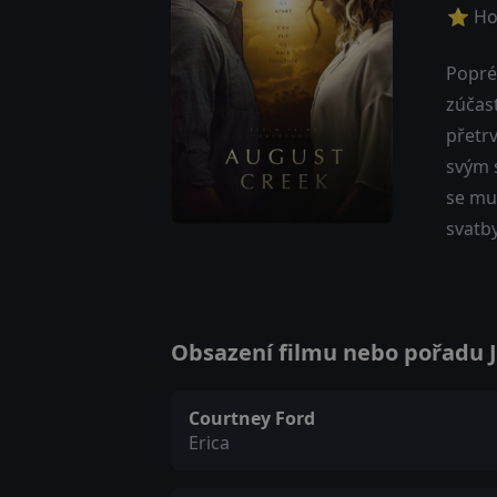
⭐ Ho
Popré
zúčast
přetrv
svým s
se mu
svatby
Obsazení filmu nebo pořadu J
Courtney Ford
Erica