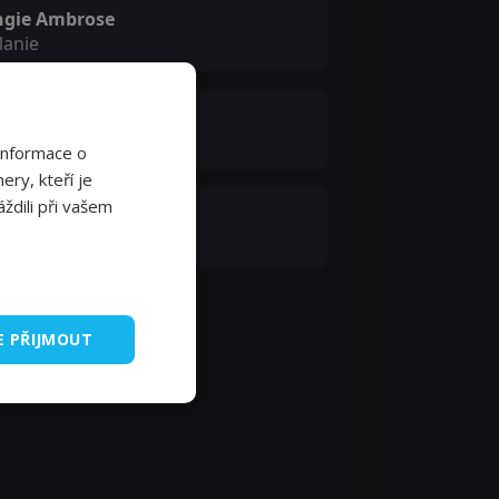
ngie Ambrose
lanie
rris Shore
le
Informace o
ery, kteří je
ždili při vašem
hnny Kramer
tt
E PŘIJMOUT