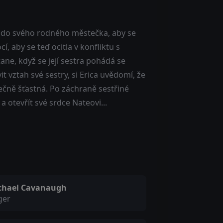
cí do svého rodného městečka, aby se
 aby se teď ocitla v konfliktu s
tane, když se její sestra pohádá se
 vztah své sestry, si Erica uvědomí, že
ečně šťastná. Po záchraně sestřiné
 otevřít své srdce Nateovi...
chael Cavanaugh
ger