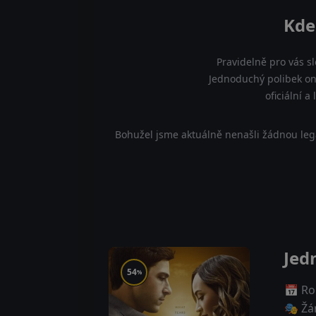
Kde
Pravidelně pro vás s
Jednoduchý polibek on
oficiální 
Bohužel jsme aktuálně nenašli žádnou leg
Jed
54
%
📅 Ro
🎭 Žá