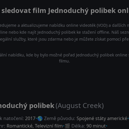
 sledovat film Jednoduchý polibek onl
ledujeme a aktualizujeme nabídku online videoték (VOD) a dalších m
line nebo kde najít Jednoduchý polibek ke stažení offline. Náš se
a legální služby, které jsou zdarma nebo je můžete získat pomocí př
ální nabídku, kde by bylo možné pořad Jednoduchý polibek online 
filmu.
noduchý polibek
(August Creek)
k natočení:
2017
🌎 Země původu:
Spojené státy americké
nr:
Romantické
,
Televizní film
🎬 Délka:
90 minut