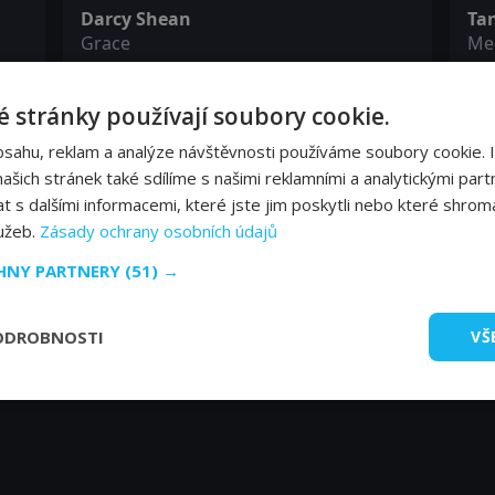
Darcy Shean
Ta
Grace
Me
 stránky používají soubory cookie.
David Stanbra
Ha
Marc
Da
bsahu, reklam a analýze návštěvnosti používáme soubory cookie. 
šich stránek také sdílíme s našimi reklamními a analytickými partn
s dalšími informacemi, které jste jim poskytli nebo které shromá
Noelle Urbano
Jo
lužeb.
Zásady ochrany osobních údajů
Widow
Sco
CHNY PARTNERY
(51) →
ODROBNOSTI
VŠ