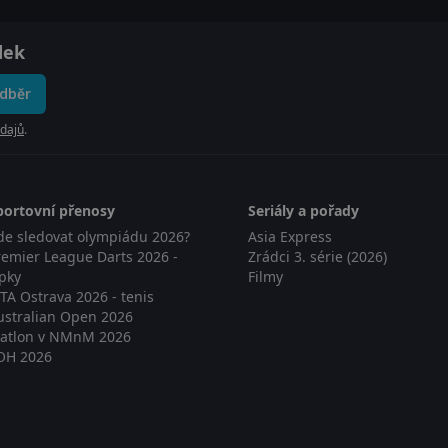
dek
odběr
dajů
.
portovní přenosy
Seriály a pořady
de sledovat olympiádu 2026?
Asia Express
remier League Darts 2026 -
Zrádci 3. série (2026)
ipky
Filmy
TA Ostrava 2026 - tenis
ustralian Open 2026
iatlon v NMnM 2026
OH 2026