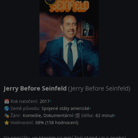
Jerry Before Seinfeld
(Jerry Before Seinfeld)
📅 Rok natočení:
2017
🌎 Země původu:
Spojené státy americké
🎭 Žánr:
Komedie
,
Dokumentární
🎬 Délka:
62 minut
⭐ Hodnocení:
68
% (
158
hodnocení)
Ve speciálu, ve kterém se mísí živý stand-up s osobní