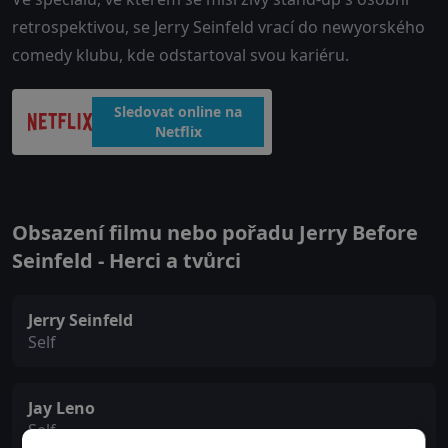
retrospektivou, se Jerry Seinfeld vrací do newyorského
comedy klubu, kde odstartoval svou kariéru.
Sledovat online na
Netflix
Obsazení filmu nebo pořadu Jerry Before
Seinfeld - Herci a tvůrci
Jerry Seinfeld
Self
Jay Leno
Self