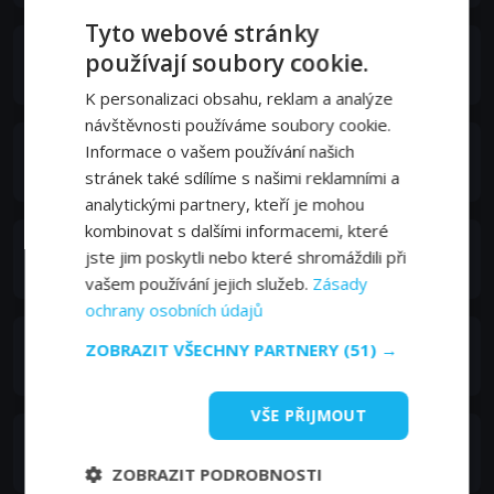
Tyto webové stránky
Mark Schiff
používají soubory cookie.
Self
K personalizaci obsahu, reklam a analýze
návštěvnosti používáme soubory cookie.
Jimmy Brogan
Informace o vašem používání našich
Self
stránek také sdílíme s našimi reklamními a
analytickými partnery, kteří je mohou
kombinovat s dalšími informacemi, které
Johnny Carson
jste jim poskytli nebo které shromáždili při
Self (archive footage)
vašem používání jejich služeb.
Zásady
ochrany osobních údajů
Andy Kaufman
ZOBRAZIT VŠECHNY PARTNERY
(51) →
Self (archive footage)
VŠE PŘIJMOUT
Ed Koch
Self (archive footage)
ZOBRAZIT PODROBNOSTI