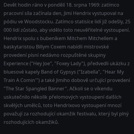
Devět hodin ráno v pondělí 18. srpna 1969: zatímco
pracovní síla začínala den, Jimi Hendrix vystupoval na
pódiu ve Woodstocku. Zatímco statisíce lidí již odešly, 25
000 lidí zůstalo, aby vidělo toto neuvěřitelné vystoupení.
Hendrix spolu s bubeníkem Mitchem Mitchellem a
baskytaristou Billym Coxem nabídli mistrovské
provedení písní nedávno rozpuštěné skupiny
Experience ("Hey Joe", "Foxey Lady"), předvedli ukázku z
bluesové kapely Band of Gypsys ("Izabella", "Hear My
Train A Comin'") a také Jimiho dobově určující provedení
"The Star Spangled Banner". Ačkoli se o víkendu
uskutečnilo několik přelomových vystoupení dalších
skvělých umělců, toto Hendrixovo vystoupení mnozí
považují za rozhodující okamžik festivalu, který byl plný
rozhodujících okamžiků.