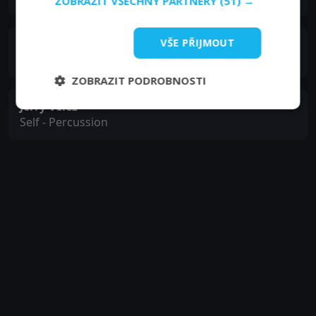
ZOBRAZIT VŠECHNY PARTNERY
(51) →
VŠE PŘIJMOUT
Juma Sultan
Self - Percussion
ZOBRAZIT PODROBNOSTI
Jerry Velez
Self - Percussion