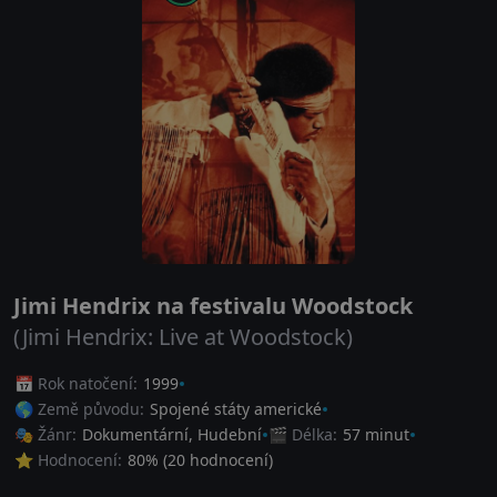
Jimi Hendrix na festivalu Woodstock
(Jimi Hendrix: Live at Woodstock)
📅 Rok natočení:
1999
🌎 Země původu:
Spojené státy americké
🎭 Žánr:
Dokumentární
,
Hudební
🎬 Délka:
57 minut
⭐ Hodnocení:
80
% (
20
hodnocení)