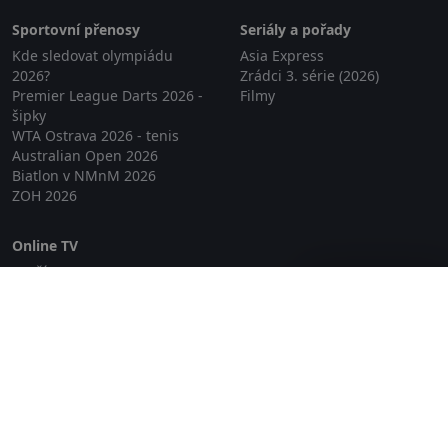
Sportovní přenosy
Seriály a pořady
Kde sledovat olympiádu
Asia Express
2026?
Zrádci 3. série (2026)
Premier League Darts 2026 -
Filmy
šipky
WTA Ostrava 2026 - tenis
Australian Open 2026
Biatlon v NMnM 2026
ZOH 2026
Online TV
Lepší.TV
Zavřít reklamu
SledovaniTV
Skylink Live TV
Telly
NejPřipojení TV
Poda
Sportovní přenosy