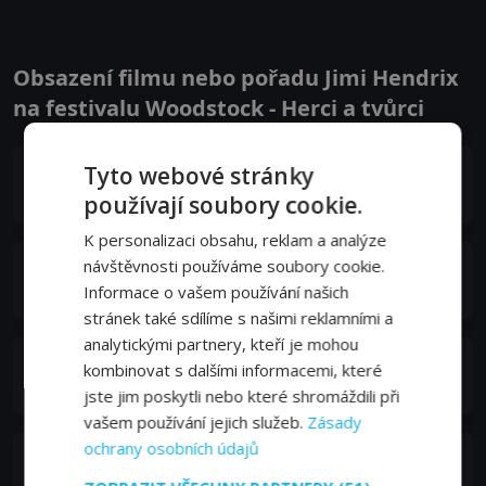
Obsazení filmu nebo pořadu Jimi Hendrix
na festivalu Woodstock - Herci a tvůrci
Tyto webové stránky
Jimi Hendrix
Self - Guitar, Lead Vocals
používají soubory cookie.
K personalizaci obsahu, reklam a analýze
návštěvnosti používáme soubory cookie.
Billy Cox
Self - Bass, Backing Vocals
Informace o vašem používání našich
stránek také sdílíme s našimi reklamními a
analytickými partnery, kteří je mohou
Mitch Mitchell
kombinovat s dalšími informacemi, které
Self - Drums
jste jim poskytli nebo které shromáždili při
vašem používání jejich služeb.
Zásady
ochrany osobních údajů
Larry Lee
Self - Rhythm Guitar