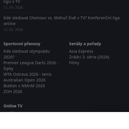
ligu v TV
12. 03. 2026
Kde sledovat Olomouc vs. Mohuč živě v TV? Konferenční liga
online
12. 03. 2026
Sportovní přenosy
Seriály a pořady
Kde sledovat olympiádu
Asia Express
2026?
Zrádci 3. série (2026)
Premier League Darts 2026 -
Filmy
šipky
WTA Ostrava 2026 - tenis
Australian Open 2026
Biatlon v NMnM 2026
ZOH 2026
Online TV
Lepší.TV
Zavřít reklamu
SledovaniTV
Skylink Live TV