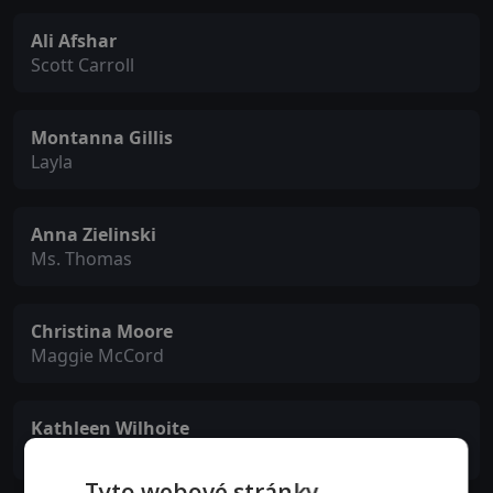
Ali Afshar
Scott Carroll
Montanna Gillis
Layla
Anna Zielinski
Ms. Thomas
Christina Moore
Maggie McCord
Kathleen Wilhoite
Amanda
Tyto webové stránky