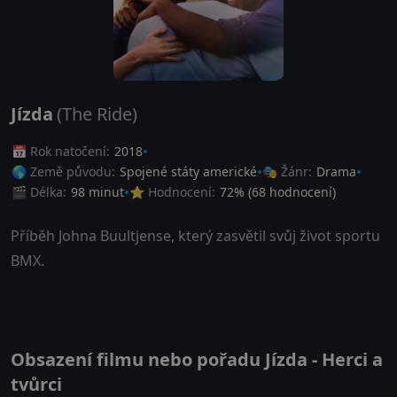
Jízda
(The Ride)
📅 Rok natočení:
2018
🌎 Země původu:
Spojené státy americké
🎭 Žánr:
Drama
🎬 Délka:
98 minut
⭐ Hodnocení:
72
% (
68
hodnocení)
Příběh Johna Buultjense, který zasvětil svůj život sportu
BMX.
Obsazení filmu nebo pořadu Jízda - Herci a
tvůrci