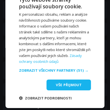
používají soubory cookie.
Courtney Hope Turner
Courtney
K personalizaci obsahu, reklam a analýze
návštěvnosti používáme soubory cookie.
Informace o vašem používání našich
Tiffany K. Wong
stránek také sdílíme s našimi reklamními a
analytickými partnery, kteří je mohou
kombinovat s dalšími informacemi, které
Deborah Quayle
jste jim poskytli nebo které shromáždili při
Sgt. Wheps
vašem používání jejich služeb.
Zásady
ochrany osobních údajů
Lexy Panterra
ZOBRAZIT VŠECHNY PARTNERY
(51) →
Lexy
VŠE PŘIJMOUT
Marcella Bragio
ZOBRAZIT PODROBNOSTI
Mostafa Elmorsy