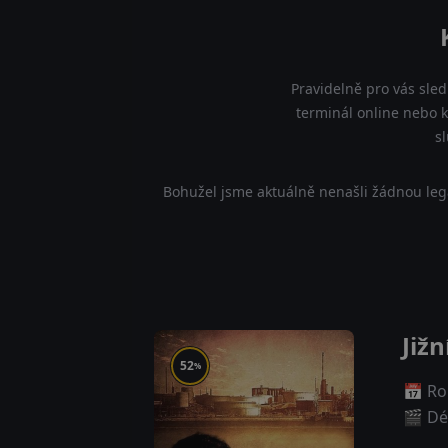
Pravidelně pro vás sled
terminál online nebo kd
s
Bohužel jsme aktuálně nenašli žádnou legá
Jižn
52
%
📅 Ro
🎬 Dé