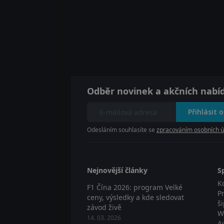
Odběr novinek a akčních nabí
Přihlásit 
Odesláním souhlasíte se
zpracováním osobních ú
Nejnovější články
S
K
F1 Čína 2026: program Velké
P
ceny, výsledky a kde sledovat
š
závod živě
W
14. 03. 2026
A