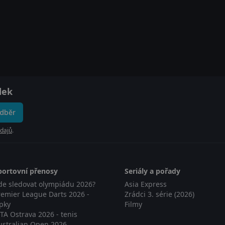
dek
odběr
dajů
.
portovní přenosy
Seriály a pořady
de sledovat olympiádu 2026?
Asia Express
remier League Darts 2026 -
Zrádci 3. série (2026)
ipky
Filmy
TA Ostrava 2026 - tenis
ustralian Open 2026