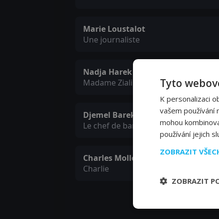
Marie Loustalot
Une journaliste
Nadja Harek
Tyto webové
Madame Ziali
K personalizaci o
vašem používání na
Djemel Barek
mohou kombinovat 
Le chef de bande
používání jejich s
ZOBRAZIT VŠE
Charles Mollon
Charlie
ZOBRAZIT P