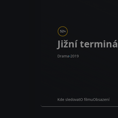
52
%
Jižní terminá
Drama
2019
Kde sledovat
O filmu
Obsazení