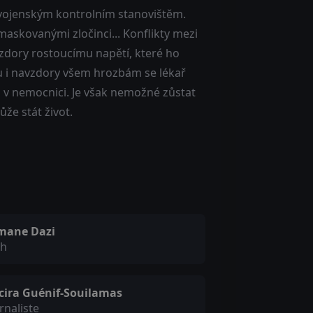
 vojenským kontrolním stanovištěm.
maskovanými zločinci... Konflikty mezi
vzdory rostoucímu napětí, které ho
u i navzdory všem hrozbám se lékař
 v nemocnici. Je však nemožné zůstat
ůže stát život.
imane Dazi
h
cira Guénif-Souilamas
rnaliste