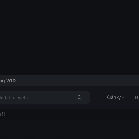
alog VOD
Články
F
nál