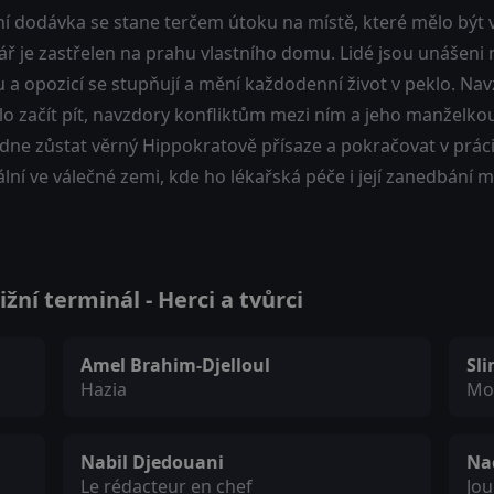
í dodávka se stane terčem útoku na místě, které mělo být
ř je zastřelen na prahu vlastního domu. Lidé jsou unášeni 
 a opozicí se stupňují a mění každodenní život v peklo. Na
lo začít pít, navzdory konfliktům mezi ním a jeho manželko
dne zůstat věrný Hippokratově přísaze a pokračovat v práci
lní ve válečné zemi, kde ho lékařská péče i její zanedbání m
žní terminál - Herci a tvůrci
Amel Brahim-Djelloul
Sl
Hazia
Mo
Nabil Djedouani
Na
Le rédacteur en chef
Jou