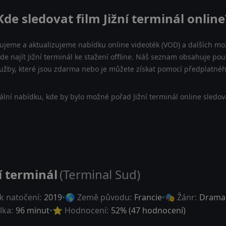
Kde sledovat film Jižní terminál online
ujeme a aktualizujeme nabídku online videoték (VOD) a dalších možn
e najít Jižní terminál ke stažení offline. Náš seznam obsahuje pouz
lužby, které jsou zdarma nebo je můžete získat pomocí předplatnéh
lní nabídku, kde by bylo možné pořad Jižní terminál online sledov
í terminál
(Terminal Sud)
k natočení:
2019
🌎 Země původu:
Francie
🎭 Žánr:
Drama
lka:
96 minut
⭐ Hodnocení:
52
% (
47
hodnocení)