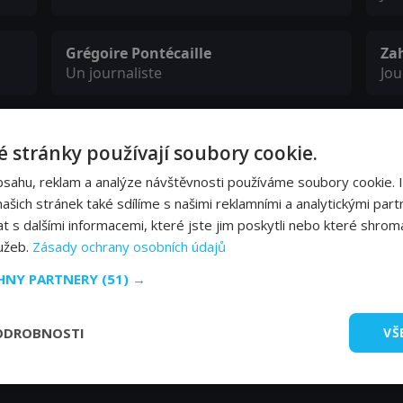
Grégoire Pontécaille
Za
Un journaliste
Jou
Xavier Mussel
Ch
 stránky používají soubory cookie.
L'infirmier
Mr
bsahu, reklam a analýze návštěvnosti používáme soubory cookie. 
šich stránek také sdílíme s našimi reklamními a analytickými partn
Jacques Nolot
Ré
s dalšími informacemi, které jste jim poskytli nebo které shromá
Le directeur de l’hôpital
L'a
lužeb.
Zásady ochrany osobních údajů
CHNY PARTNERY
(51) →
ODROBNOSTI
VŠ