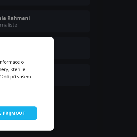
hia Rahmani
rnaliste
ristian Milia-Darmezin
 Benoussa
Informace o
ery, kteří je
gis Laroche
ždili při vašem
gent tortionnaire
E PŘIJMOUT