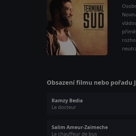
Osobn
Noviná
vládou
přimě
rozho
neutrá
Obsazení filmu nebo pořadu Ji
Ramzy Bedia
Le docteur
Salim Ameur-Zaïmeche
Le chauffeur de bus