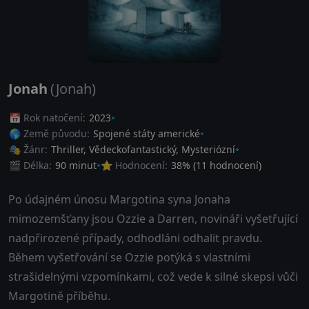
Jonah
(Jonah)
📅 Rok natočení:
2023
🌎 Země původu:
Spojené státy americké
🎭 Žánr:
Thriller
,
Vědeckofantastický
,
Mysteriózní
🎬 Délka:
90 minut
⭐ Hodnocení:
38
% (
11
hodnocení)
Po údajném únosu Margotina syna Jonaha
mimozemšťany jsou Ozzie a Darren, novináři vyšetřující
nadpřirozené případy, odhodláni odhalit pravdu.
Během vyšetřování se Ozzie potýká s vlastními
strašidelnými vzpomínkami, což vede k silné skepsi vůči
Margotině příběhu.