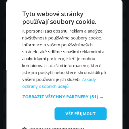
Henrik
Tyto webové stránky
používají soubory cookie.
Lincoln Huffman
Jonah
K personalizaci obsahu, reklam a analýze
návštěvnosti používáme soubory cookie.
Informace o vašem používání našich
Katrina Kaevich
stránek také sdílíme s našimi reklamními a
Jen
analytickými partnery, kteří je mohou
kombinovat s dalšími informacemi, které
jste jim poskytli nebo které shromáždili při
Matthew Lee Kwen
vašem používání jejich služeb.
Zásady
Young Ozzie
ochrany osobních údajů
ZOBRAZIT VŠECHNY PARTNERY
(51) →
James Kingstone
Banker/Lawyer
VŠE PŘIJMOUT
歐倩怡