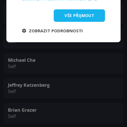
Tracy Morgan
VŠE PŘIJMOUT
Self
ZOBRAZIT PODROBNOSTI
Arsenio Hall
Self
Michael Che
Self
Jeffrey Katzenberg
Self
Brian Grazer
Self