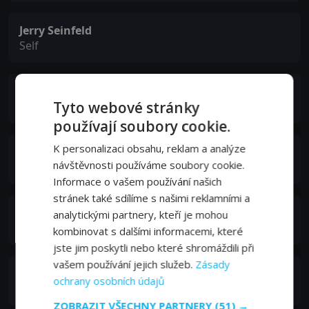
Jerry Seinfeld
Self
Dave Chappelle
Tyto webové stránky
Self
používají soubory cookie.
K personalizaci obsahu, reklam a analýze
Kenan Thompson
návštěvnosti používáme soubory cookie.
Self
Informace o vašem používání našich
stránek také sdílíme s našimi reklamními a
Tracee Ellis Ross
analytickými partnery, kteří je mohou
Self
kombinovat s dalšími informacemi, které
jste jim poskytli nebo které shromáždili při
vašem používání jejich služeb.
Zásady
Adam Sandler
ochrany osobních údajů
Self
ZOBRAZIT VŠECHNY PARTNERY
(51) →