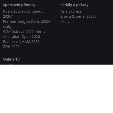
Sportovní přenosy
Seriály a pořady
Kde sledovat olympiádu
Asia Express
2026?
Zrádci 3. série (2026)
Premier League Darts 2026 -
Filmy
šipky
WTA Ostrava 2026 - tenis
Australian Open 2026
Biatlon v NMnM 2026
ZOH 2026
Online TV
Lepší.TV
Zavřít reklamu
SledovaniTV
Skylink Live TV
Telly
NejPřipojení TV
Poda
Sportovní přenosy