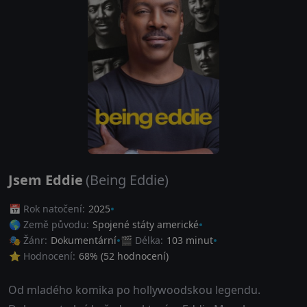
Jsem Eddie
(Being Eddie)
📅 Rok natočení:
2025
🌎 Země původu:
Spojené státy americké
🎭 Žánr:
Dokumentární
🎬 Délka:
103 minut
⭐ Hodnocení:
68
% (
52
hodnocení)
Od mladého komika po hollywoodskou legendu.