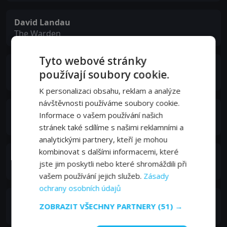
David Landau
The Warden
Tyto webové stránky
Hale Hamilton
používají soubory cookie.
Rev. Allen
K personalizaci obsahu, reklam a analýze
návštěvnosti používáme soubory cookie.
Sally Blane
Informace o vašem používání našich
Alice
stránek také sdílíme s našimi reklamními a
analytickými partnery, kteří je mohou
kombinovat s dalšími informacemi, které
Louise Carter
jste jim poskytli nebo které shromáždili při
Mother
vašem používání jejich služeb.
Zásady
ochrany osobních údajů
Everett Brown
ZOBRAZIT VŠECHNY PARTNERY
(51) →
Sebastian T. Yale - Strong Prisoner