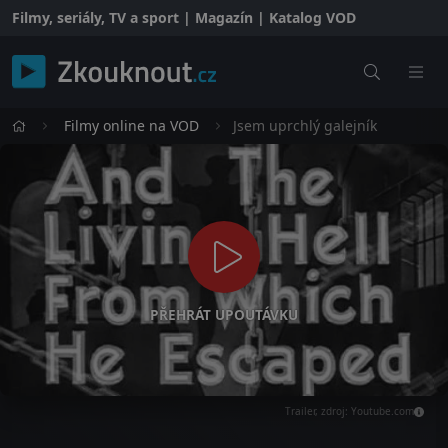
Filmy, seriály, TV a sport | Magazín | Katalog VOD
Filmy online na VOD
Jsem uprchlý galejník
PŘEHRÁT UPOUTÁVKU
Trailer, zdroj: Youtube.com