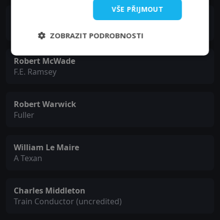
VŠE PŘIJMOUT
Willard Robertson
Prison Board Chairman
ZOBRAZIT PODROBNOSTI
Robert McWade
F.E. Ramsey
Robert Warwick
Fuller
William Le Maire
A Texan
Charles Middleton
Train Conductor (uncredited)