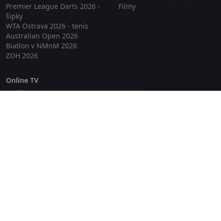
Premier League Darts 2026 -
Filmy
šipky
WTA Ostrava 2026 - tenis
Australian Open 2026
Biatlon v NMnM 2026
ZOH 2026
Online TV
Lepší.TV
Zavřít reklamu
SledovaniTV
Skylink Live TV
Telly
NejPřipojení TV
Poda
Sportovní přenosy
GDPR
Zásady cookies
Redakce
O projektu Zkouknout.cz
Obchodní podmínky
Etický kodex
Kontakt
Copyright © 2026 zkouknout.cz