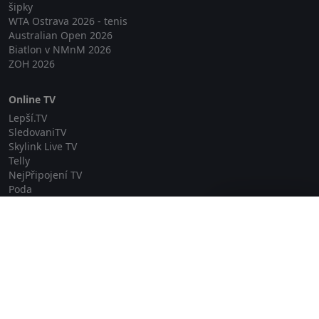
šipky
WTA Ostrava 2026 - tenis
Australian Open 2026
Biatlon v NMnM 2026
ZOH 2026
Online TV
Lepší.TV
SledovaniTV
Skylink Live TV
Telly
NejPřipojení TV
Poda
Sportovní přenosy
Zavřít reklamu
GDPR
Zásady cookies
Redakce
O projektu Zkouknout.cz
Obchodní podmínky
Etický kodex
Kontakt
Copyright © 2026 zkouknout.cz