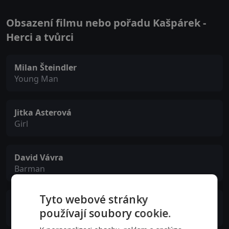
Obsazení filmu nebo pořadu Kašpárek -
Herci a tvůrci
Milan Šteindler
Young Man
Jitka Asterová
Girl
David Vávra
Barman
Tyto webové stránky
Tomáš Vorel
používají soubory cookie.
Rich Young Man