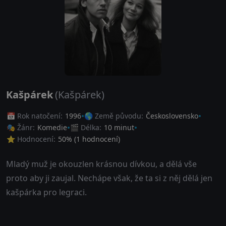
Kašpárek
(Kašpárek)
📅 Rok natočení:
1996
🌎 Země původu:
Československo
🎭 Žánr:
Komedie
🎬 Délka:
10 minut
⭐ Hodnocení:
50
% (
1
hodnocení)
Mladý muž je okouzlen krásnou dívkou, a dělá vše
proto aby ji zaujal. Nechápe však, že ta si z něj dělá jen
kašpárka pro legraci.