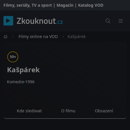
Filmy, seriály, TV a sport | Magazín | Katalog VOD
Filmy online na VOD
Kašpárek
50
%
Kašpárek
Komedie
1996
Kde sledovat
O filmu
Obsazení