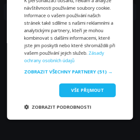
K personalizaci obsahu, reklam a analýze
návštěvnosti používáme soubory cookie.
Ivana Velichová
Informace o vašem používání našich
stránek také sdílíme s našimi reklamními a
analytickými partnery, kteří je mohou
kombinovat s dalšími informacemi, které
jste jim poskytli nebo které shromáždili při
vašem používání jejich služeb.
Zásady
ochrany osobních údajů
ZOBRAZIT VŠECHNY PARTNERY
(51) →
VŠE PŘIJMOUT
ZOBRAZIT PODROBNOSTI