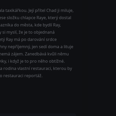
 taxikářkou. Její přítel Chad ji miluje,
ese složku chlapce Raye, který dostal
azníka do města, kde bydlí Ray,
 si myslí, že je to objednaná
letý Ray má po darování srdce
hny nepříjemný, jen sedí doma a lituje
n nemá zájem. Zanedbává kvůli němu
ky, i když je to pro něho obtížné.
a rodina vlastní restauraci, kterou by
 o restauraci reportáž.