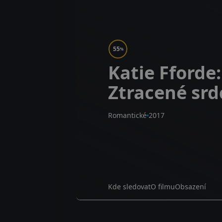
55
%
Katie Fforde:
Ztracené srd
Romantické
2017
Kde sledovat
O filmu
Obsazení