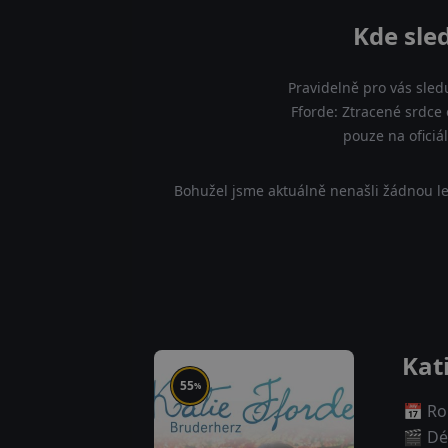
Kde sled
Pravidelně pro vás sled
Fforde: Ztracené srdce 
pouze na oficiá
Bohužel jsme aktuálně nenašli žádnou le
Kat
55
%
📅 Ro
🎬 Dé