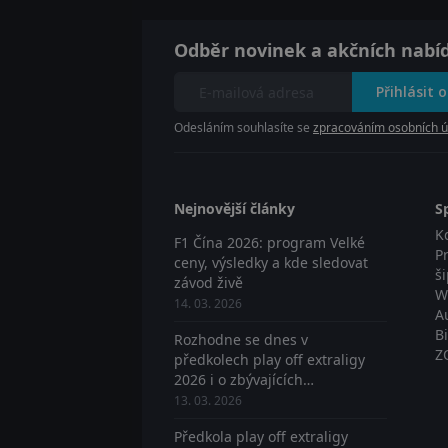
Odběr novinek a akčních nabí
Přihlásit 
Odesláním souhlasíte se
zpracováním osobních ú
Nejnovější články
S
K
F1 Čína 2026: program Velké
P
ceny, výsledky a kde sledovat
š
závod živě
W
14. 03. 2026
A
B
Rozhodne se dnes v
Z
předkolech play off extraligy
2026 i o zbývajících
postupujících? Sledujte živě
13. 03. 2026
Předkola play off extraligy