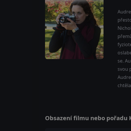
Audrey
přesto
Nicho
přemůž
fyziot
oslabe
se. A
svou p
Audrey
chtěla
Obsazení filmu nebo pořadu Ka