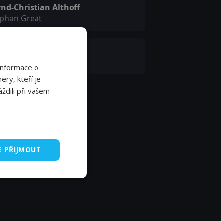
nd-Christian Althoff
ephan Great
ra Linke
ina Aitmatova
Informace o
ery, kteří je
ždili při vašem
E PŘIJMOUT