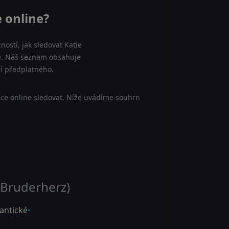
e online?
ostí, jak sledovat Katie
ine. Náš seznam obsahuje
cí předplatného.
dce online sledovat. Níže uvádíme souhrn
: Bruderherz)
ntické