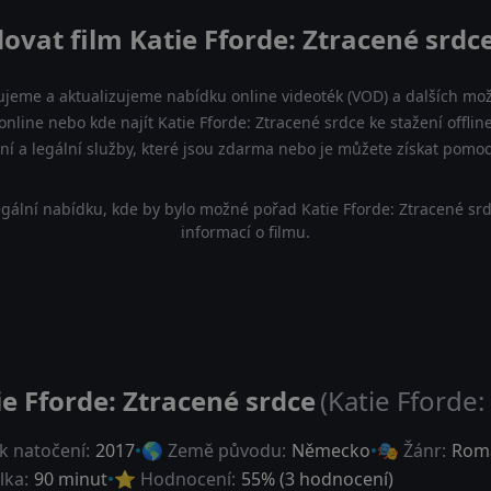
ovat film Katie Fforde: Ztracené srdc
ujeme a aktualizujeme nabídku online videoték (VOD) a dalších možn
online nebo kde najít Katie Fforde: Ztracené srdce ke stažení offl
lní a legální služby, které jsou zdarma nebo je můžete získat pomo
gální nabídku, kde by bylo možné pořad Katie Fforde: Ztracené sr
informací o filmu.
ie Fforde: Ztracené srdce
(Katie Fforde
k natočení:
2017
🌎 Země původu:
Německo
🎭 Žánr:
Roma
lka:
90 minut
⭐ Hodnocení:
55
% (
3
hodnocení)