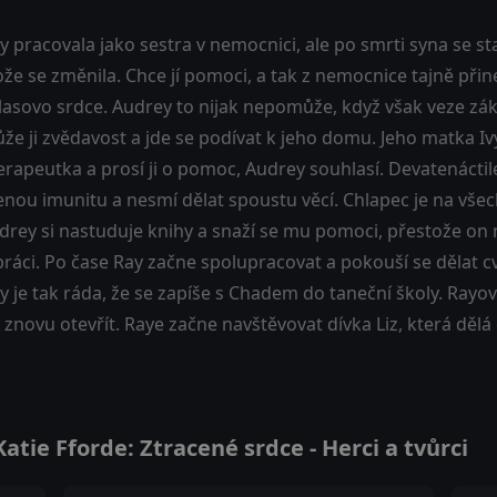
 pracovala jako sestra v nemocnici, ale po smrti syna se stala
že se změnila. Chce jí pomoci, a tak z nemocnice tajně přin
lasovo srdce. Audrey to nijak nepomůže, když však veze zák
e ji zvědavost a jde se podívat k jeho domu. Jeho matka Ivy
erapeutka a prosí ji o pomoc, Audrey souhlasí. Devatenácti
nou imunitu a nesmí dělat spoustu věcí. Chlapec je na všec
udrey si nastuduje knihy a snaží se mu pomoci, přestože o
ráci. Po čase Ray začne spolupracovat a pokouší se dělat cvi
 je tak ráda, že se zapíše s Chadem do taneční školy. Rayov
 znovu otevřít. Raye začne navštěvovat dívka Liz, která dělá
tie Fforde: Ztracené srdce - Herci a tvůrci