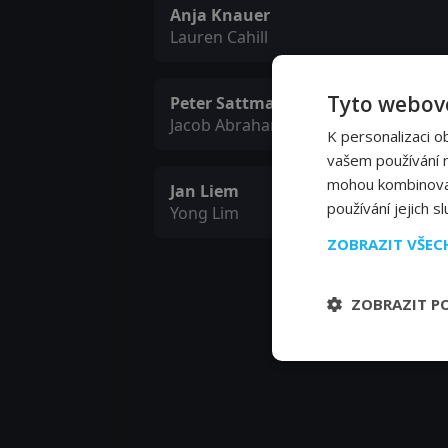
Anja Knauer
Lauren Cahill
Tyto webové
Peter Sattmann
Jacob Abrahams
K personalizaci o
vašem používání na
mohou kombinovat 
Jan Liem
používání jejich s
Yong Lim
ZOBRAZIT VŠE
ZOBRAZIT P