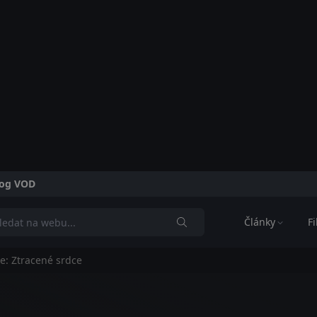
alog VOD
Články
F
de: Ztracené srdce