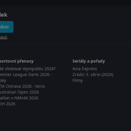
dek
odběr
dajů
.
portovní přenosy
Seriály a pořady
de sledovat olympiádu 2026?
Asia Express
remier League Darts 2026 -
Zrádci 3. série (2026)
ipky
Filmy
TA Ostrava 2026 - tenis
ustralian Open 2026
iatlon v NMnM 2026
OH 2026