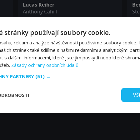
Lucas Reiber
Ber
Anthony Cahill
St
 stránky používají soubory cookie.
Tyron Ricketts
Ta
Beardless Bob
Gal
bsahu, reklam a analýze návštěvnosti používáme soubory cookie. 
šich stránek také sdílíme s našimi reklamními a analytickými partn
s dalšími informacemi, které jste jim poskytli nebo které shromá
Paul Kandarian
lužeb.
Zásady ochrany osobních údajů
George Cahill
CHNY PARTNERY
(51) →
ODROBNOSTI
VŠ