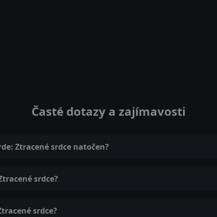
Časté dotazy a zajímavosti
orde: Ztracené srdce natočen?
 Ztracené srdce?
Ztracené srdce?