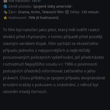
📅 Rok natočení:
1973
🌎 Země původu:
Spojené státy americké
🎭 Žánr:
Drama
,
Krimi
,
Televizní film
🎬 Délka:
125 minut
⭐ Hodnocení:
76
% (
9
hodnocení)
Tv film byl natočen jako pilot, který měl ověřit reakci
diváků před chystaným, v tomto případě před později
slavným seriálem Kojak. Film vychází ze skutečného
případu jednoho z nejspornějších a nejkritičtěji
posuzovaných policejních vyšetřování, jež předcházelo
rozhodnutí Nejvyššího soudu v r. 1966 o povinnosti
policejních úředníků informovat zatčeného o jeho
právech. Osou příběhu je spojení případu dvojnásobné
brutální vraždy s pokusem o znásilnění, z něhož byl
obviněn mladý černoch.