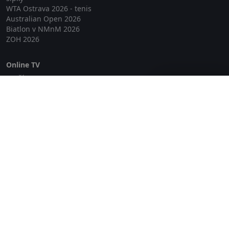
WTA Ostrava 2026 - tenis
Australian Open 2026
Biatlon v NMnM 2026
ZOH 2026
Online TV
Lepší.TV
Zavřít reklamu
SledovaniTV
Skylink Live TV
Telly
NejPřipojení TV
Poda
Sportovní přenosy
GDPR
Zásady cookies
Redakce
O projektu Zkouknout.cz
Obchodní podmínky
Etický kodex
Kontakt
Copyright © 2026 zkouknout.cz
Digitální agentura Smit Media