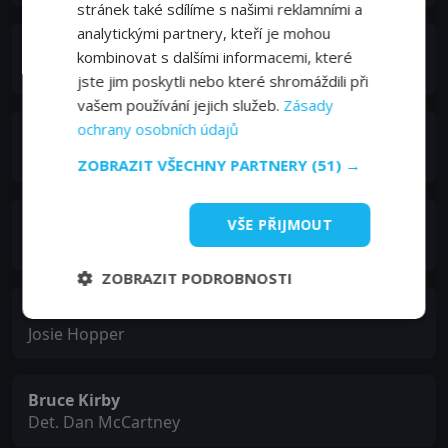
stránek také sdílíme s našimi reklamními a
analytickými partnery, kteří je mohou
Val Bisoglio
kombinovat s dalšími informacemi, které
Det. Jacarrino
jste jim poskytli nebo které shromáždili při
vašem používání jejich služeb.
Zásady
ochrany osobních údajů
William Watson
Det. Matt Black
ZOBRAZIT VŠECHNY PARTNERY
(51) →
Antonia Rey
VŠE PŘIJMOUT
Rita Alvarez
ZOBRAZIT PODROBNOSTI
Chita Rivera
Josie Hopper
Bruce Kirby
Det. Dan McCartney