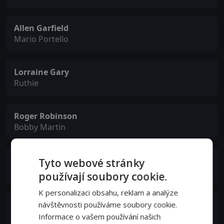
Allen Garfield
Mario Portello
Lorraine Gary
Ruthie
Roger Robinson
Bobby Martin
Harriet Karr
Tyto webové stránky
Cindy
používají soubory cookie.
K personalizaci obsahu, reklam a analýze
Gene Woodbury
návštěvnosti používáme soubory cookie.
Lewis Humes
Informace o vašem používání našich