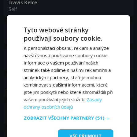
Travis Kelce
Self
Tyto webové stránky
Mike Quick
Self
používají soubory cookie.
K personalizaci obsahu, reklam a analýze
návštěvnosti používáme soubory cookie.
Aaron Eanes
Self
Informace o vašem používání našich
stránek také sdílíme s našimi reklamními a
analytickými partnery, kteří je mohou
Kylie Kelce
kombinovat s dalšími informacemi, které
Self
jste jim poskytli nebo které shromáždili při
vašem používání jejich služeb.
Zásady
ochrany osobních údajů
Donna Kelce
Self
ZOBRAZIT VŠECHNY PARTNERY
(51) →
VŠE PŘIJMOUT