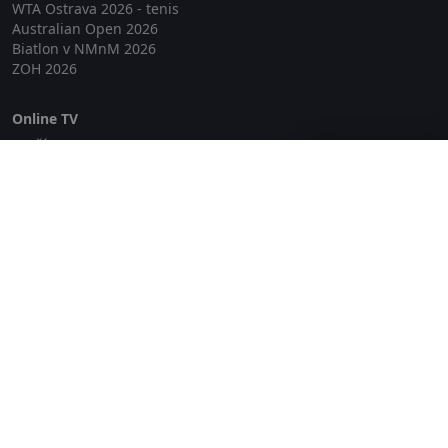
WTA Ostrava 2026 - tenis
Australian Open 2026
Biatlon v NMnM 2026
ZOH 2026
Online TV
Lepší.TV
Zavřít reklamu
SledovaniTV
Skylink Live TV
Telly
NejPřipojení TV
Poda
Sportovní přenosy
GDPR
Zásady cookies
Redakce
O projektu Zkouknout.cz
Obchodní podmínky
Etický kodex
Kontakt
Copyright © 2026 zkouknout.cz
Digitální agentura Smit Media