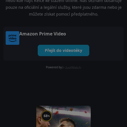
nebo kde najít Kelce ke stažení offline. Náš seznam obsahuje
pouze na oficiální a legální služby, které jsou zdarma nebo je
můžete získat pomocí předplatného.
Amazon Prime Video
Přejít do videotéky
Powered by
68
%