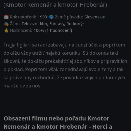
(Kmotor Remenár a kmotor Hrebenár)
📅 Rok natočení:
1993
🌎 Země původu:
Slovensko
🎭 Žánr:
Televizní film
,
Fantasy
,
Rodinný
⭐ Hodnocení:
100
% (
1
hodnocení)
Trajja figliari sa radi zabávajú na cudzí účet a popri tom
dokážu vždy utŕžiť nejakú korunku. Sú dokonca takí
šikovní, že dokážu prekabátiť aj zbojníkov a pripraviť ich
o poklad. Popri tom však zanedbávajú svoje ženy a tak
sa práve ony rozhodnú, že povodia svojich podarených
manželov za nos.
Obsazení filmu nebo pořadu Kmotor
Remenár a kmotor Hrebenár - Herci a