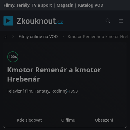
Filmy, seriály, TV a sport | Magazín | Katalog VOD
Filmy online na VOD
Kmotor Remenár a kmotor Hreb
100
%
Kmotor Remenár a kmotor
Hrebenár
Televizní film, Fantasy, Rodinný
1993
Kde sledovat
O filmu
Obsazení