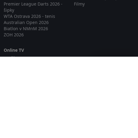
Premier League Darts 2026 -
Filmy
šipky
WTA Ostrava 2026 - tenis
Australian Open 2026
Biatlon v NMnM 2026
ZOH 2026
Online TV
Lepší.TV
Zavřít reklamu
SledovaniTV
Skylink Live TV
Telly
NejPřipojení TV
Poda
Sportovní přenosy
GDPR
Zásady cookies
Redakce
O projektu Zkouknout.cz
Obchodní podmínky
Etický kodex
Kontakt
Copyright © 2026 zkouknout.cz