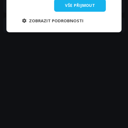
Igor Čillík
VŠE PŘIJMOUT
ZOBRAZIT PODROBNOSTI
Juraj Romančík