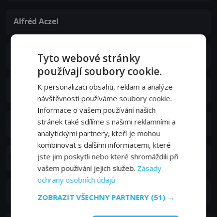
Alfréd Aczel
Zuzana Kronerová
Tyto webové stránky
používají soubory cookie.
K personalizaci obsahu, reklam a analýze
Tatiana Kulíšková
návštěvnosti používáme soubory cookie.
Informace o vašem používání našich
stránek také sdílíme s našimi reklamními a
Peter Debnár
analytickými partnery, kteří je mohou
kombinovat s dalšími informacemi, které
Oľga Šalagová
jste jim poskytli nebo které shromáždili při
vašem používání jejich služeb.
Zásady
ochrany osobních údajů
Viliam Polónyi
ZOBRAZIT VŠECHNY PARTNERY
(51) →