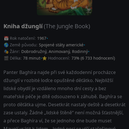
Kniha džunglí
(The Jungle Book)
📅 Rok natočení:
1967
🌎 Země původu:
Spojené státy americké
🎭 Žánr:
Dobrodružný
,
Animovaný
,
Rodinný
🎬 Délka:
78 minut
⭐ Hodnocení:
73
% (
6 733
hodnocení)
Panter Baghíra najde při své každodenní procházce
džunglí v rozbité loďce opuštěné děťátko. Nejbližší
lidské obydlí je vzdáleno mnoho dní cesty a bez
mateřské péče je dítě odsouzeno k záhubě. Baghíra se
proto děťátka ujme. Desetkrát nastaly deště a desetkrát
zase ustaly. Žádné „lidské štěně“ není možná šťastnější,
a přece Baghíra ví, že se jednoho dne bude muset
Mauglí vrátit k lidem... Jedné noci se vlčí stařešinové