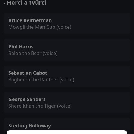
- Herci a tvůrci
Bruce Reitherman
Mowgli the Man Cub (voice)
Phil Harris
Baloo the Bear (voice)
Sebastian Cabot
Bagheera the Panther (voice)
George Sanders
Shere Khan the Tiger (voice)
Sterling Holloway
Kaa the Snake (voice)