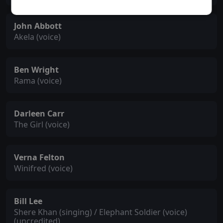
John Abbott
Akela (voice)
Ben Wright
Rama (voice)
Darleen Carr
The Girl (voice)
Verna Felton
Winifred (voice)
Bill Lee
Shere Khan (singing) / Elephant Soldier (voice)
(uncredited)