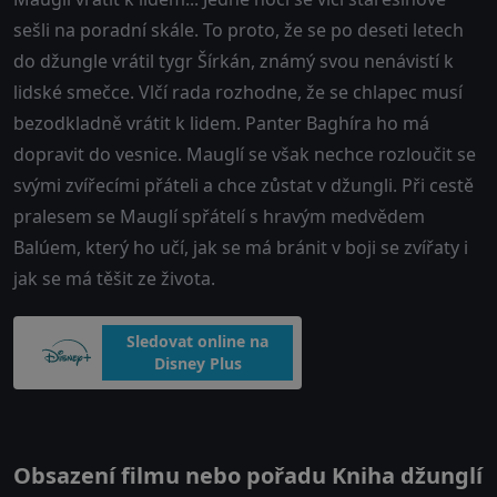
sešli na poradní skále. To proto, že se po deseti letech
do džungle vrátil tygr Šírkán, známý svou nenávistí k
lidské smečce. Vlčí rada rozhodne, že se chlapec musí
bezodkladně vrátit k lidem. Panter Baghíra ho má
dopravit do vesnice. Mauglí se však nechce rozloučit se
svými zvířecími přáteli a chce zůstat v džungli. Při cestě
pralesem se Mauglí spřátelí s hravým medvědem
Balúem, který ho učí, jak se má bránit v boji se zvířaty i
jak se má těšit ze života.
Sledovat online na
Disney Plus
Obsazení filmu nebo pořadu Kniha džunglí