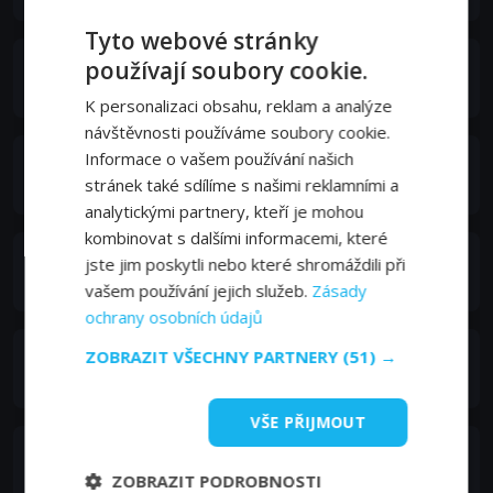
Tyto webové stránky
Louis Prima
používají soubory cookie.
King Louie of the Apes (voice)
K personalizaci obsahu, reklam a analýze
návštěvnosti používáme soubory cookie.
Informace o vašem používání našich
J. Pat O'Malley
stránek také sdílíme s našimi reklamními a
Col. Hathi the Elephant / Buzzie (voice)
analytickými partnery, kteří je mohou
kombinovat s dalšími informacemi, které
Clint Howard
jste jim poskytli nebo které shromáždili při
Junior (voice)
vašem používání jejich služeb.
Zásady
ochrany osobních údajů
Chad Stuart
ZOBRAZIT VŠECHNY PARTNERY
(51) →
Dizzy (voice)
VŠE PŘIJMOUT
Lord Tim Hudson
Flaps (voice)
ZOBRAZIT PODROBNOSTI