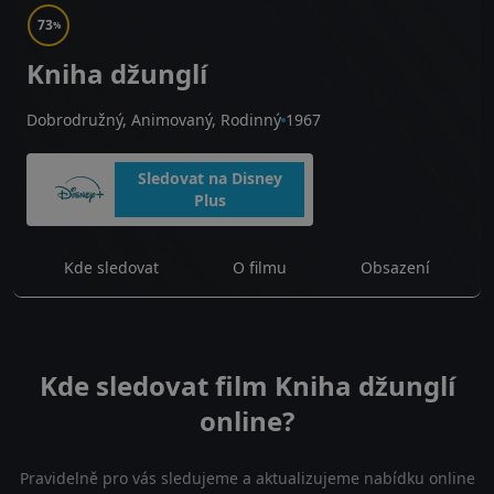
73
%
Kniha džunglí
Dobrodružný, Animovaný, Rodinný
1967
Sledovat na Disney
Plus
Kde sledovat
O filmu
Obsazení
Kde sledovat film Kniha džunglí
online?
Pravidelně pro vás sledujeme a aktualizujeme nabídku online