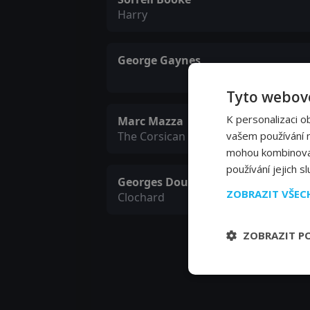
Harry
George Gaynes
Tyto webové
K personalizaci o
Marc Mazza
vašem používání na
The Corsican
mohou kombinovat 
používání jejich s
Georges Douking
ZOBRAZIT VŠE
Clochard
ZOBRAZIT P