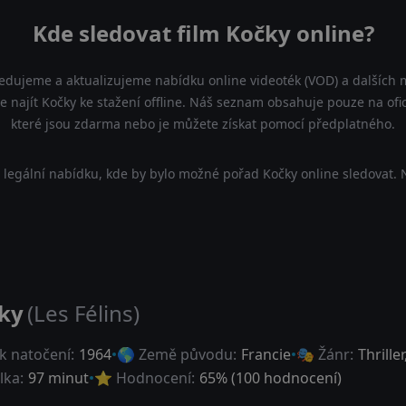
Kde sledovat film Kočky online?
ledujeme a aktualizujeme nabídku online videoték (VOD) a dalších m
 najít Kočky ke stažení offline. Náš seznam obsahuje pouze na ofici
které jsou zdarma nebo je můžete získat pomocí předplatného.
legální nabídku, kde by bylo možné pořad Kočky online sledovat. 
ky
(Les Félins)
k natočení:
1964
🌎 Země původu:
Francie
🎭 Žánr:
Thriller
lka:
97 minut
⭐ Hodnocení:
65
% (
100
hodnocení)