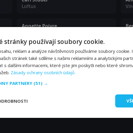
Loftus
Vin
Annette Poivre
Be
Employee
Di
 stránky používají soubory cookie.
bsahu, reklam a analýze návštěvnosti používáme soubory cookie. 
Jacques Bézard
Je
šich stránek také sdílíme s našimi reklamními a analytickými partn
Napoleon
Sc
s dalšími informacemi, které jste jim poskytli nebo které shromá
lužeb.
Zásady ochrany osobních údajů
Del Negro
Ar
CHNY PARTNERY
(51) →
Mick
Fat
ODROBNOSTI
VŠ