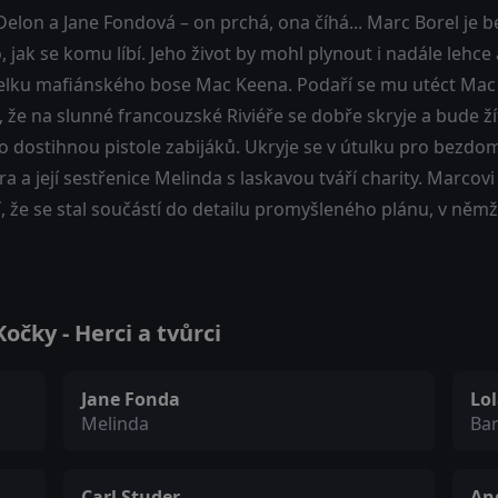
Delon a Jane Fondová – on prchá, ona číhá... Marc Borel je
, jak se komu líbí. Jeho život by mohl plynout i nadále lehc
lku mafiánského bose Mac Keena. Podaří se mu utéct Mac
 že na slunné francouzské Riviéře se dobře skryje a bude žít d
o dostihnou pistole zabijáků. Ukryje se v útulku pro bezd
a a její sestřenice Melinda s laskavou tváří charity. Marco
, že se stal součástí do detailu promyšleného plánu, v němž
čky - Herci a tvůrci
Jane Fonda
Lol
Melinda
Ba
Carl Studer
An