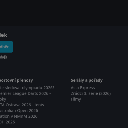
dek
odběr
dajů
.
portovní přenosy
Seriály a pořady
de sledovat olympiádu 2026?
Asia Express
remier League Darts 2026 -
Zrádci 3. série (2026)
ipky
Filmy
TA Ostrava 2026 - tenis
ustralian Open 2026
iatlon v NMnM 2026
OH 2026