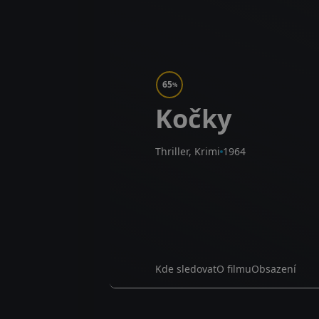
65
%
Kočky
Thriller, Krimi
1964
Kde sledovat
O filmu
Obsazení