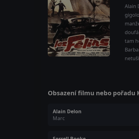
Alain 
gigolo
manže
doufá,
tam h
Barbar
netuší
Obsazení filmu nebo pořadu Ko
Alain Delon
Marc
Sorrell Booke