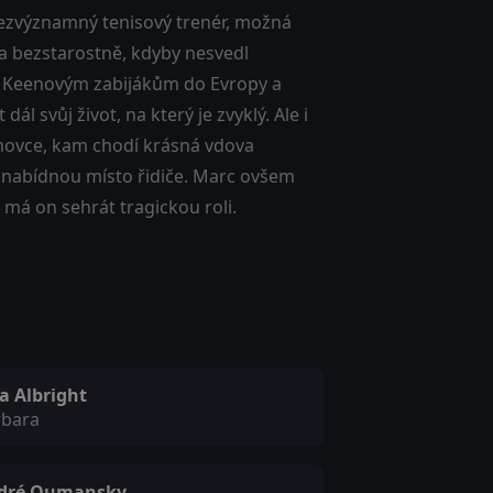
 bezvýznamný tenisový trenér, možná
e a bezstarostně, kdyby nesvedl
 Keenovým zabijákům do Evropy a
ál svůj život, na který je zvyklý. Ale i
omovce, kam chodí krásná vdova
vi nabídnou místo řidiče. Marc ovšem
 má on sehrát tragickou roli.
a Albright
rbara
dré Oumansky