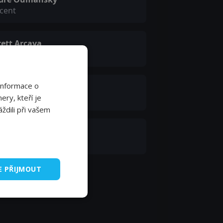
cent
rett Arcaya
ana
Informace o
an-Pierre Honoré
ery, kteří je
hneider
ždili při vašem
thur Howard
her Nielson
E PŘIJMOUT