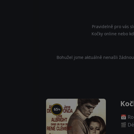
Pravidelně pro vás s
Kočky online nebo kde
Bohužel jsme aktuálně nenašli žádnou 
Koč
65
%
📅 Ro
🎬 Dé