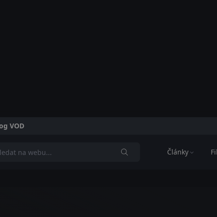
alog VOD
Články
F