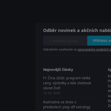
Odběr novinek a akčních nabí
Přihlásit 
Odesláním souhlasíte se
zpracováním osobních ú
Nejnovější články
S
K
F1 Čína 2026: program Velké
P
ceny, výsledky a kde sledovat
š
závod živě
W
14. 03. 2026
A
B
Rozhodne se dnes v
Z
předkolech play off extraligy