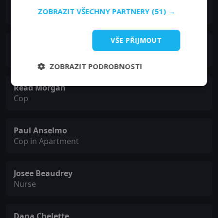
Nina Foch
ZOBRAZIT VŠECHNY PARTNERY
(51) →
Real Estate Agent
VŠE PŘIJMOUT
J. Jay Saunders
Cort
ZOBRAZIT PODROBNOSTI
Read Morgan
Cop
Paul Anselmo
Cop in Apartment
Josee Beaudrey
Nurse
Dana Chelette