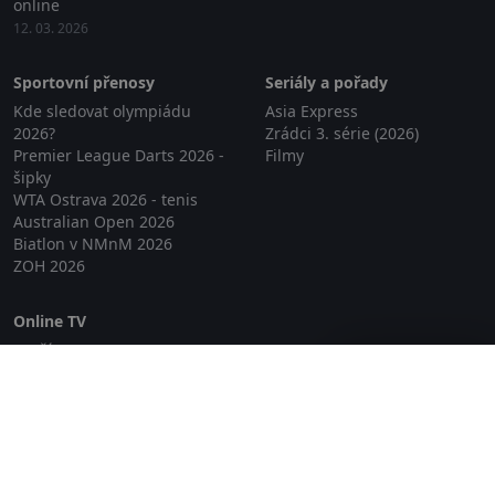
online
12. 03. 2026
Sportovní přenosy
Seriály a pořady
Kde sledovat olympiádu
Asia Express
2026?
Zrádci 3. série (2026)
Premier League Darts 2026 -
Filmy
šipky
WTA Ostrava 2026 - tenis
Australian Open 2026
Biatlon v NMnM 2026
ZOH 2026
Online TV
Lepší.TV
Zavřít reklamu
SledovaniTV
Skylink Live TV
Telly
NejPřipojení TV
Poda
Sportovní přenosy