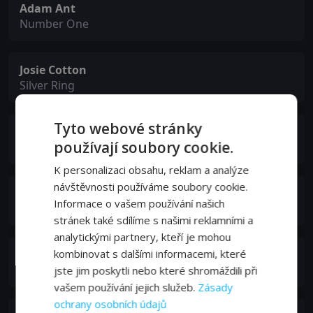
Adam Ant
Number One
Josie Cotton
Silver Ring
Tyto webové stránky
Frank Doubleday
používají soubory cookie.
Razors
K personalizaci obsahu, reklam a analýze
návštěvnosti používáme soubory cookie.
Héctor Mercado
Informace o vašem používání našich
Ponytail
stránek také sdílíme s našimi reklamními a
analytickými partnery, kteří je mohou
Mary Woronov
kombinovat s dalšími informacemi, které
Dancing Mary
jste jim poskytli nebo které shromáždili při
vašem používání jejich služeb.
Zásady
ochrany osobních údajů