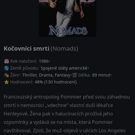
Kočovníci smrti
(Nomads)
📅 Rok natočení:
1986
🌎 Země původu:
Spojené státy americké
🎭 Žánr:
Thriller
,
Drama
,
Fantasy
🎬 Délka:
89 minut
⭐ Hodnocení:
48
% (
130
hodnocení)
Francouzský antropolog Pommier před svou záhadnou
smrtí v nemocnici „vdechne“ vlastní duši lékařce
Henleyové. Žena pak v halucinacích prožívá jeho
vzpomínky a vydává se na místa, která Pommier
navštěvoval. Zjistí, že muž objevil v ulicích Los Angeles