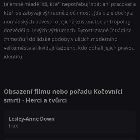
tajemné mladé lidi, kteří nepotřebují spát ani pracovat a
kteří se zabývají výhradně zločinností. Jde o zlé duchy z
nomádských pověstí, o jejichž existenci se antropolog
dozvěděl při svých výzkumech. Bytosti zvané Inuádi se
zhmotňují do lidské podoby v ulicích moderního
velkoměsta a likvidují každého, kdo odhalí jejich pravou
identitu.
Obsazení filmu nebo pořadu Kočovníci
smrti - Herci a tvůrci
Lesley-Anne Down
Flax